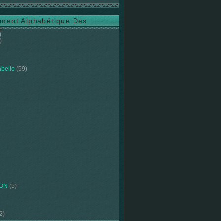
ment Alphabétique Des
s
)
)
abelio
(59)
ION
(5)
2)