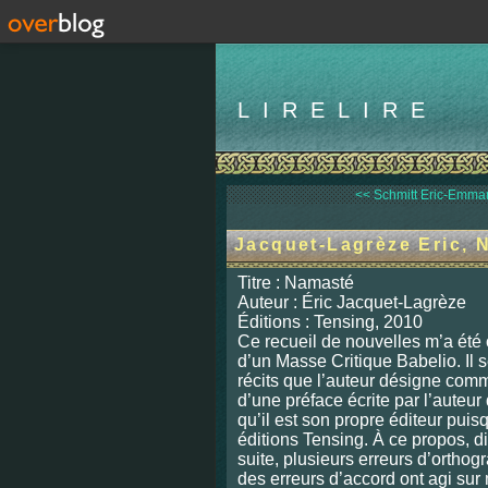
LIRELIRE
<< Schmitt Eric-Emmanu
Jacquet-Lagrèze Eric, 
Titre : Namasté
Auteur : Éric Jacquet-Lagrèze
Éditions : Tensing, 2010
Ce recueil de nouvelles m’a été 
d’un Masse Critique Babelio. Il
récits que l’auteur désigne com
d’une préface écrite par l’auteur d
qu’il est son propre éditeur puisq
éditions Tensing. À ce propos, di
suite, plusieurs erreurs d’orthogr
des erreurs d’accord ont agi su