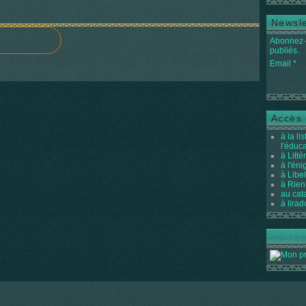
Newsle
Abonnez-v
publiés.
Email
Accès 
à la li
l'éduc
à Litté
à l'én
à Libel
à Rien
au cat
à lirad