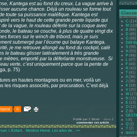
nse, Kantega est au fond du creux. La vague arrive à
isser aucune chance. Déjà un rouleau se forme tout
Classe
r de toute sa puissance maléfique. Kantega est
Auteur
spiré vers le haut de cette grande pente liquide qui
C
(114
 de la vague, le rouleau déferle sur la coque avec
M
(110
B
(99)
nde, le bateau se couche, à plus de quatre vingt dix
D
(85)
es forces sur le winch de tribord, mais je suis
G
(68)
tement submergé par l’écume qui balaye Kantega.
Défi B
S
(59)
té, je me retrouve allongé au fond du cockpit, calé
H
(53)
ns le bateau glisser latéralement à très grande
P
(49)
de mètres, emporté par la déferlante monstrueuse. Si
L
(47)
l’eau verte, c’est uniquement parce que la pente de
F
(44)
R
(42)
a, p. 75)
T
(41)
A
(36)
tures en hautes montagnes ou en mer, voilà un
J
(36)
ns les risques associés, par procuration. C’est déjà
K
(28)
V
(25)
W
(17)
N
(15)
E
(13)
O
(12)
Repost
0
Z
(8)
GEST
Publié par J. Bicrel
-
dans
J
I
(4)
commenter cet article
…
Q
(2)
Y
(2)
el, L'Enfant...
Mestron Hervé, Les ailes de... >>
quizz
(