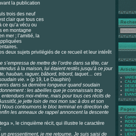
avant la publication
ls trois des neuf
est clair que tous ces
Reche
à ce qu’a vécu ou
res en montagne
n mer ; l’amitié, la
appliquées
ntaires.
les deux sujets privilégiés de ce recueil et leur intérêt
 s’empressa de mettre de l’ordre dans sa tête, car
ntendus à la maison, lui étaient restés jusqu’à ce jour
Articl
ute, hauban, raguer, bâbord, tribord, taquet… ces
VAREIL
soudain vie.
» (p 19, Le Dauphin)
CALABI
Denis dans sa dernière longueur quand soudain
DESER
onnement : les abeilles que je connaissais trop
BEREST
EVANS 
jà entendues moi-même, mais pour tous ces récits de
ussitôt, je jette loin de moi mon sac à dos et son
[…] Nous contournons le bloc terminal en direction de
Pages
enfin les anneaux de rappel annoncent la descente
Commen
INDEX 
ga », le cinquième récit, qui illustre le caractère
INDEX 
:
lecture
 un pressentiment, je me retourne. Je suis saisi de
LIENS