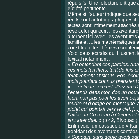
répulsifs. Une relecture critique 
eût été pertinente.
Même si l’auteur indique que seu
récits sont autobiographiques il 
textes sont intimement attachés 
rêvé celui qui écrit : les aventu
alternent ici avec les aventures e
famille et …les mathématiques 
constituent les thèmes compléme
Voici deux extraits qui illustrent 
lexical notamment :
«
En entendant ces paroles, Anne
ces mots familiers, tant de fois e
relativement abstraits. Foc, éco
mots pourtant connus prenaient 
« …
enfin le sommet. J’assure 
j’entends dans mon dos un bourd
bien, non pas pour les avoir dé
foudre et d’orage en montagne. A
piolet qui pointait vers le ciel. 
l’arête du Chapeau à Cornes et 
tant attendue.
» (p 42, Bivouac )
Enfin voici un passage de « Kante
trépidant des aventures contées 
«
Soudain, sans doute averti par