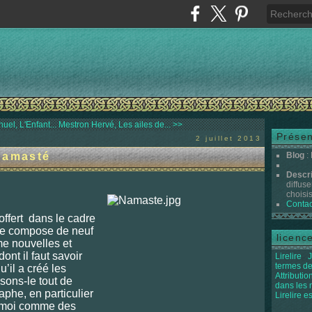
el, L'Enfant...
Mestron Hervé, Les ailes de... >>
Présen
2 juillet 2013
Namasté
Blog
:
Descr
diffuse
choisis 
Contac
offert dans le cadre
 se compose de neuf
licenc
me nouvelles et
ont il faut savoir
Lirelire
J
termes de
u’il a créé les
Attributi
sons-le tout de
dans les
aphe, en particulier
Lirelire e
r moi comme des