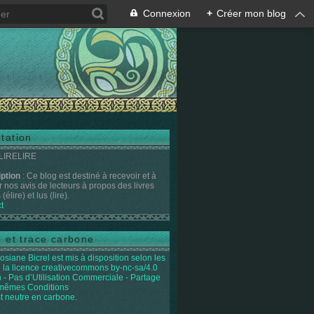
Connexion
+
Créer mon blog
tation
 LIRELIRE
iption
: Ce blog est destiné à recevoir et à
r nos avis de lecteurs à propos des livres
(élire) et lus (lire).
t
e et trace carbone
osiane Bicrel
est mis à disposition selon les
 la licence
creativecommons by-nc-sa/4.0
on - Pas d’Utilisation Commerciale - Partage
 mêmes Conditions
st neutre en carbone.