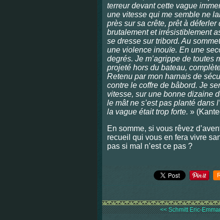
terreur devant cette vague imme
une vitesse qui me semble ne la
près sur sa crête, prêt à déferle
brutalement et irrésistiblement a
se dresse sur tribord. Au sommet
une violence inouïe. En une seco
degrés. Je m’agrippe de toutes m
projeté hors du bateau, complè
Retenu par mon harnais de sécuri
contre le coffre de bâbord. Je se
vitesse, sur une bonne dizaine 
le mât ne s’est pas planté dans 
la vague était trop forte.
» (Kanteg
En somme, si vous rêvez d’aven
recueil qui vous en fera vivre sa
pas si mal n’est ce pas ?
<< Schmitt Eric-Emmanu