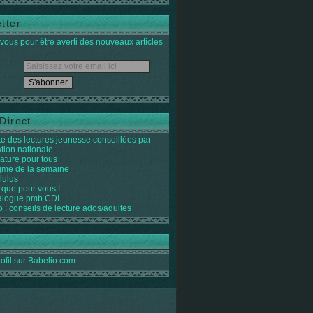
tter
ous pour être averti des nouveaux articles
Direct
ste des lectures jeunesse conseillées par
ation nationale
rature pour tous
igme de la semaine
lulus
 que pour vous !
alogue pmb CDI
o : conseils de lecture ados/adultes