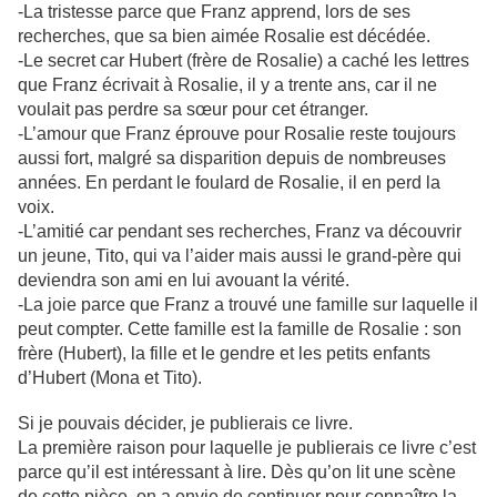
-La tristesse parce que Franz apprend, lors de ses
recherches, que sa bien aimée Rosalie est décédée.
-Le secret car Hubert (frère de Rosalie) a caché les lettres
que Franz écrivait à Rosalie, il y a trente ans, car il ne
voulait pas perdre sa sœur pour cet étranger.
-L’amour que Franz éprouve pour Rosalie reste toujours
aussi fort, malgré sa disparition depuis de nombreuses
années. En perdant le foulard de Rosalie, il en perd la
voix.
-L’amitié car pendant ses recherches, Franz va découvrir
un jeune, Tito, qui va l’aider mais aussi le grand-père qui
deviendra son ami en lui avouant la vérité.
-La joie parce que Franz a trouvé une famille sur laquelle il
peut compter. Cette famille est la famille de Rosalie : son
frère (Hubert), la fille et le gendre et les petits enfants
d’Hubert (Mona et Tito).
Si je pouvais décider, je publierais ce livre.
La première raison pour laquelle je publierais ce livre c’est
parce qu’il est intéressant à lire. Dès qu’on lit une scène
de cette pièce, on a envie de continuer pour connaître la