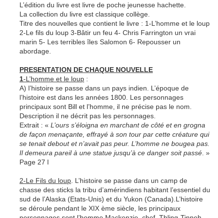
L’édition du livre est livre de poche jeunesse hachette.
La collection du livre est classique collège.
Titre des nouvelles que contient le livre : 1-L’homme et le loup
2-Le fils du loup 3-Bâtir un feu 4- Chris Farrington un vrai
marin 5- Les terribles îles Salomon 6- Repousser un
abordage.
PRESENTATION DE CHAQUE NOUVELLE
1
-L’homme et le loup
:
A) l’histoire se passe dans un pays indien. L’époque de
l’histoire est dans les années 1800. Les personnages
principaux sont Bill et l’homme, il ne précise pas le nom.
Description il ne décrit pas les personnages.
Extrait : «
L’ours s’éloigna en marchant de côté et en grogna
de façon menaçante, effrayé à son tour par cette créature qui
se tenait debout et n’avait pas peur. L’homme ne bougea pas.
Il demeura pareil à une statue jusqu’à ce danger soit passé
. »
Page 27 l
2-Le Fils du loup
. L’histoire se passe dans un camp de
chasse des sticks la tribu d’amérindiens habitant l’essentiel du
sud de l’Alaska (Etats-Unis) et du Yukon (Canada).L’histoire
se déroule pendant le XIX ème siècle, les principaux
personnages sont l’homme Mackenzie, chef Thling-Tinneh ,