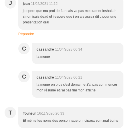
J
jean
11/02/2021 11:12
j espere que ma prof de francais va pas me cramer inshallah
sinon jsuis dead et j espere que j en ais assez dit c pour une
presentation oral
Répondre
C
cassandre
11/04/2023 00:34
la meme
C
cassandre
11/04/2023 00:21
la meme en plus c'est demain et j'ai pas commencer
mon résumé et j'ai pas fini mon affiche
T
Touneur
16/11/2020 20:33
Et même les noms des personnage principaux sont mal écrits