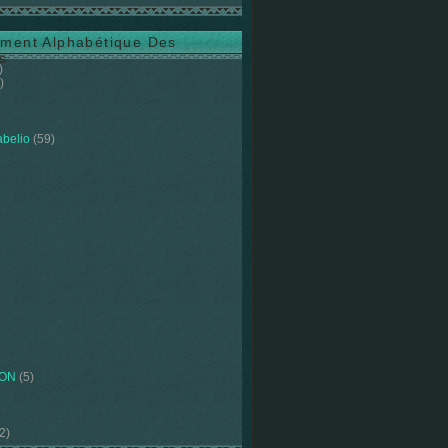
ment Alphabétique Des
s
)
)
abelio
(59)
ION
(5)
2)