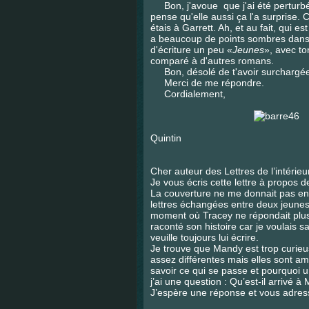
Bon, j'avoue que j'ai été perturbé 
pense qu'elle aussi ça l'a surprise. 
étais à Garrett. Ah, et au fait, qui e
a beaucoup de points sombres dans ta
d'écriture un peu «
Jeunes
», avec to
comparé à d'autres romans.
Bon, désolé de t'avoir surchargée 
Merci de me répondre.
Cordialement,
Samedi 6 
Quintin
Cher auteur des Lettres de l’intérieur
Je vous écris cette lettre à propos de 
La couverture ne me donnait pas envie
lettres échangées entre deux jeunes 
moment où Tracey ne répondait plus
raconté son histoire car je voulais
veuille toujours lui écrire.
Je trouve que Mandy est trop curieu
assez différentes mais elles sont a
savoir ce qui se passe et pourquoi u
j’ai une question : Qu’est-il arrivé à
J’espère une réponse et vous adres
E.