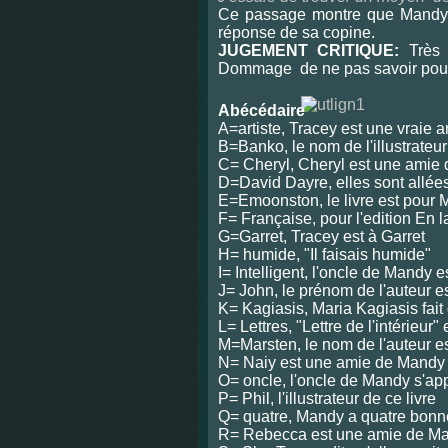
Ce passage montre que Mandy à
réponse de sa copine.
JUGEMENT CRITIQUE:
Très
Dommage
de ne pas savoir po
Abécédaire
A=artiste, Tracey est une vraie ar
B=Banko, le nom de l'illustrateu
C= Cheryl, Cheryl est une amie
D=David Dayre, elles sont allée
E=Emoonston, le livre est pour
F= Française, pour l'edition En 
G=Garret, Tracey est à Garret
H= humide, "Il faisais humide"
I= Intelligent, l'oncle de Mandy es
J= John, le prénom de l'auteur e
K= Kagiasis, Maria Kagiasis fait 
L= Lettres, "Lettre de l'intérieur" 
M=Marsten, le nom de l'auteur e
N= Naiy est une amie de Mandy
O= oncle, l'oncle de Mandy s'ap
P= Phil, l'illustrateur de ce livre
Q= quatre, Mandy a quatre bon
R= Rebecca est une amie de M