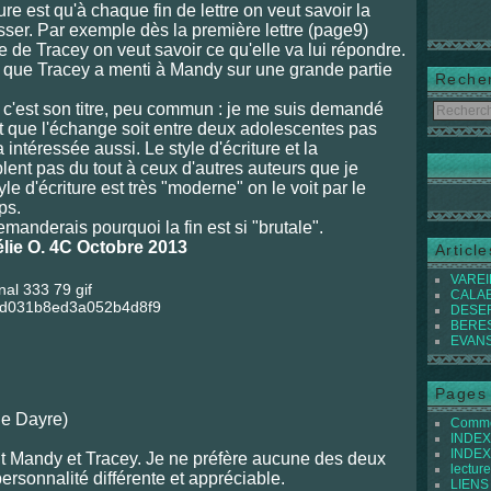
ure est qu'à chaque fin de lettre on veut savoir la
asser. Par exemple dès la première lettre (page9)
de Tracey on veut savoir ce qu'elle va lui répondre.
e que Tracey a menti à Mandy sur une grande partie
Reche
re, c'est son titre, peu commun : je me suis demandé
fait que l'échange soit entre deux adolescentes pas
ntéressée aussi. Le style d'écriture et la
lent pas du tout à ceux d'autres auteurs que je
le d'écriture est très "moderne" on le voit par le
ps.
demanderais pourquoi la fin est si "brutale".
lie O. 4C Octobre 2013
Articl
VAREIL
CALABI
DESER
BEREST
EVANS 
Pages
rie Dayre)
Commen
INDEX 
INDEX 
t Mandy et Tracey. Je ne préfère aucune des deux
lecture
personnalité différente et appréciable.
LIENS