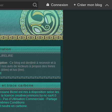
Connexion
+
Créer mon blog
tation
 LIRELIRE
iption
: Ce blog est destiné à recevoir et à
r nos avis de lecteurs à propos des livres
(élire) et lus (lire).
t
e et trace carbone
osiane Bicrel
est mis à disposition selon les
 la licence
creativecommons by-nc-sa/4.0
on - Pas d’Utilisation Commerciale - Partage
 mêmes Conditions
st neutre en carbone.