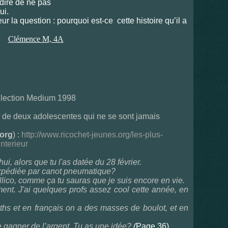
 dire de ne pas
ui.
eur la question : pourquoi est-ce cette histoire qu’il a
Clémence M, 4A
ollection Medium 1998
s de deux adolescentes qui ne se sont jamais
.org
) :
http://www.ricochet-jeunes.org/les-plus-
interieur
ui, alors que tu l'as datée du 28 février.
s expédiée par canot pneumatique?
lico, comme ça tu sauras que je suis encore en vie.
ent. J'ai quelques profs assez cool cette année, en
aths et en français on a des masses de boulot, et en
 gagner de l’argent. Tu as une idée?
(
Page 36)