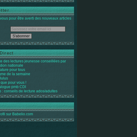
tter
ous pour être averti des nouveaux articles
Direct
ste des lectures jeunesse conseillées par
ation nationale
rature pour tous
igme de la semaine
lulus
 que pour vous !
alogue pmb CDI
o : conseils de lecture ados/adultes