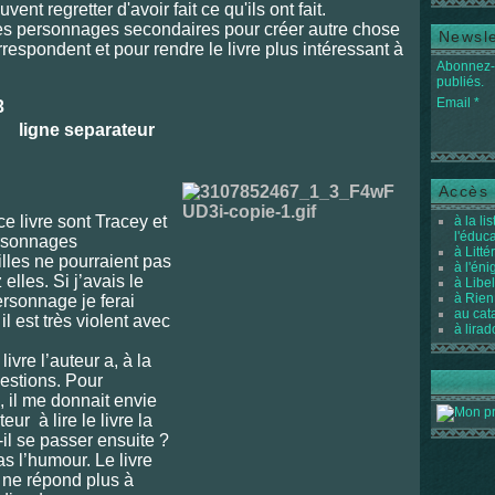
nt regretter d'avoir fait ce qu'ils ont fait.
 des personnages secondaires pour créer autre chose
Newsle
respondent et pour rendre le livre plus intéressant à
Abonnez-v
publiés.
Email
3
Accès 
e livre sont Tracey et
à la li
l'éduc
ersonnages
à Litté
illes ne pourraient pas
à l'én
elles. Si j’avais le
à Libel
à Rien
ersonnage je ferai
au cat
il est très violent avec
à lirad
vre l’auteur a, à la
uestions. Pour
, il me donnait envie
teur à lire le livre la
-il se passer ensuite ?
as l’humour. Le livre
s ne répond plus à