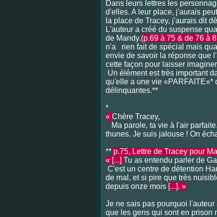
Dans leurs lettres les personnag
d'elles. A leur place, j'aurais pe
la place de Tracey, j'aurais dit d
L'auteur a créé du suspense qua
de Mandy.
(p.69 à 75 & de 76 à 8
n'a
rien fait de spécial mais quand
envie de savoir la réponse que l'
cette façon pour laisser imaginer
Un élément est très important da
qu'elle a une vie «PARFAITE»*
délinquantes.**
*
«
Chère Tracey,
Ma parole, ta vie à l'air parfai
thunes. Je suis jalouse ! On éc
**
p.75, Lettre de Tracey pour Ma
« [...]
Tu as entendu parler de Gar
C'est un centre de détention Haut
de mal, et si pire que très nuisib
depuis onze mois
[...]. »
Je ne sais pas pourquoi l'auteur 
que les gens qui sont en prison