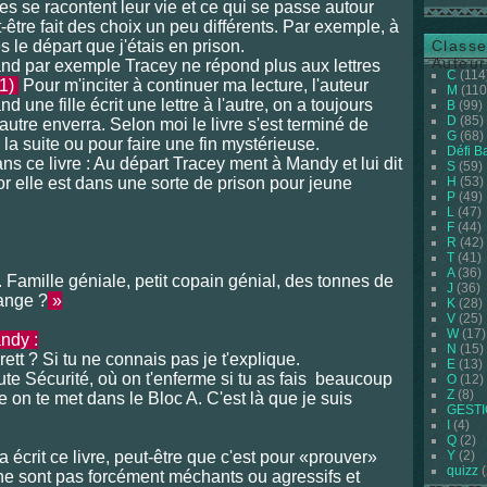
es se racontent leur vie et ce qui se passe autour
ut-être fait des choix un peu différents. Par exemple, à
ès le départ que j'étais en prison.
Classe
Auteur
nd par exemple Tracey ne répond plus aux lettres
C
(114
1)
Pour m'inciter à continuer ma lecture, l'auteur
M
(110
 une fille écrit une lettre à l'autre, on a toujours
B
(99)
D
(85)
autre enverra. Selon moi le livre s'est terminé de
G
(68)
 la suite ou pour faire une fin mystérieuse.
Défi B
ns ce livre : Au départ Tracey ment à Mandy et lui dit
S
(59)
or elle est dans une sorte de prison pour jeune
H
(53)
P
(49)
L
(47)
F
(44)
R
(42)
T
(41)
A
(36)
te. Famille géniale, petit copain génial, des tonnes de
J
(36)
hange ?
»
K
(28)
V
(25)
W
(17)
ndy :
N
(15)
ett ? Si tu ne connais pas je t'explique.
E
(13)
e Sécurité, où on t'enferme si tu as fais
beaucoup
O
(12)
Z
(8)
le on te met dans le Bloc A. C'est là que je suis
GEST
I
(4)
Q
(2)
a écrit ce livre, peut-être que c'est pour «prouver»
Y
(2)
quizz
(
 ne sont pas forcément méchants ou agressifs et