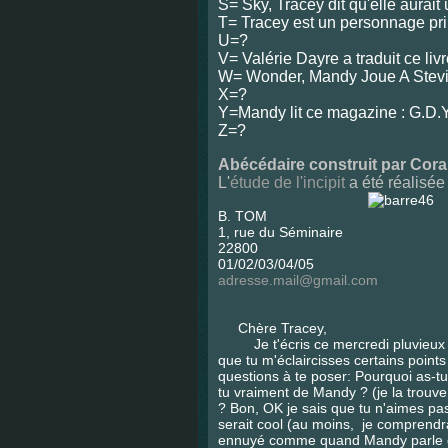
S= Sky, Tracey dit qu'elle aura
T= Tracey est un personnage prin
U=?
V= Valérie Dayre a traduit ce livr
W= Wonder, Mandy Joue A Stev
X=?
Y=Mandy lit ce magazine : G.D.
Z=?
Abécédaire construit par Cora
L'
étude de l'incipit
a été réalisée
B. TOM
1, rue du Séminaire
22800 À Quintin, 
01/02/03/04/05
adresse.mail@gmail.com
Chère Tracey,
Je t'écris ce mercredi pluvieux où j
que tu m'éclaircisses certains point
questions à te poser: Pourquoi as-tu
tu vraiment de Mandy ? (je la trouve
? Bon, OK je sais que tu n'aimes pas 
serait cool (au moins, je comprendra
ennuyé comme quand Mandy parle dan