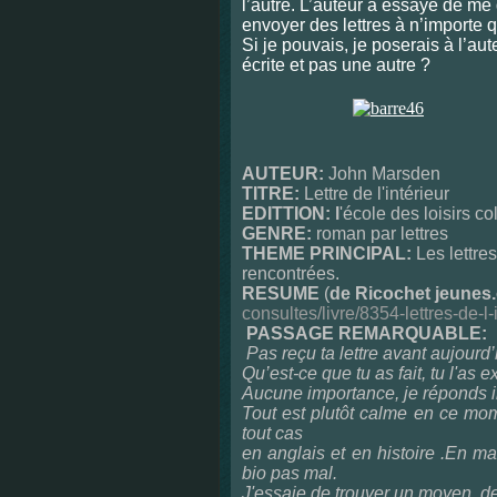
l’autre. L’auteur a essayé de me
envoyer des lettres à n’importe q
Si je pouvais, je poserais à l’aut
écrite et pas une autre ?
AUTEUR:
John Marsden
TITRE:
Lettre de l'intérieur
EDITTION: l
'école des loisirs c
GENRE:
roman par lettres
THEME PRINCIPAL:
Les lettre
rencontrées.
RESUME
(
de Ricochet jeunes
consultes/livre/8354-lettres-de-l-
PASSAGE REMARQUABLE:
Pas reçu ta lettre avant aujourd’h
Qu’est-ce que tu as fait, tu l'a
Aucune importance, je réponds il
Tout est plutôt calme en ce mom
tout cas
en anglais et en histoire .En m
bio pas mal.
J'essaie de trouver un moyen de