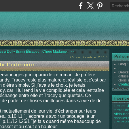
es à Dolly
Brami Élisabeth, Chère Madame... >>
Présen
25 septembre 2013
e l'intérieur
Blog
:
Descr
ersonnages principaux de ce roman. Je préfère
diffuse
dy, Tracey reste plus mature et réaliste et c’est par
choisis 
Contac
n d'être simple. Si j’avais le choix, je ferais
dy, car il lui rend la vie compliquée et cela entraîne
échange entre elle et Tracey quelquefois. Ce
licenc
de parler de choses meilleures dans sa vie de de
Lirelire
J
termes de
mutuellement de leur vie, d'échanger sur leurs
Attributi
s.. p.10 l.1 " j'adorerais avoir un tatouage, à un
dans les
t" p.11/12 l.25/1 "je fais quand même beaucoup de
Lirelire e
 basket et au saut en hauteur"