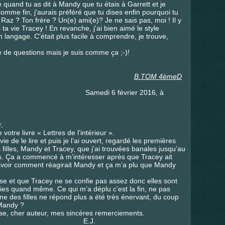
quand tu as dit à Mandy que tu étais à Garrett et je
Comme fin, j'aurais préféré que tu dises enfin pourquoi tu
st Raz ? Ton frère ? Un(e) ami(e)? Je ne sais pas, moi ! Il y
 vie Tracey ! En revanche, j'ai bien aimé le style
n langage. C'était plus facile à comprendre, je trouve,
de questions mais je suis comme ça ;-)!
B.TOM 4èmeD
février 2016, à
,
votre livre « Lettres de l’intérieur ».
 de le lire et puis je l’ai ouvert, regardé les premières
filles, Mandy et Tracey, que j’ai trouvées banales jusqu’au
. Ça a commencé à m’intéresser après que Tracey ait
 savoir comment réagirait Mandy et ça m’a plu que Mandy
se et que Tracey ne se confie pas assez donc elles sont
mies quand même. Ce qui m’a déplu c’est la fin, ne pas
ne des filles ne répond plus a été très énervant, du coup
 Mandy ?
se, cher auteur, mes sincères remerciements.
J.