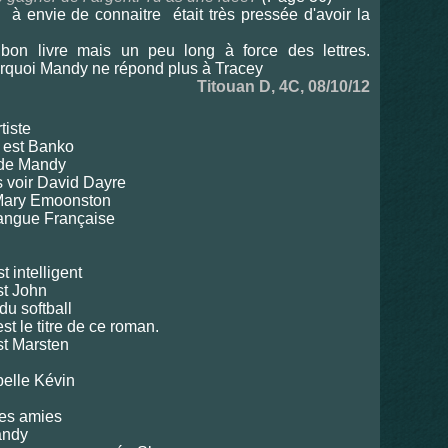
 envie de connaitre était très pressée d'avoir la
 bon livre mais un peu long à force des lettres.
urquoi Mandy ne répond plus à Tracey
Titouan D, 4C, 08/10/12
tiste
r est Banko
 de Mandy
s voir David Dayre
 Mary Emoonston
langue Française
t intelligent
st John
du softball
est le titre de ce roman.
st Marsten
pelle Kévin
nes amies
andy