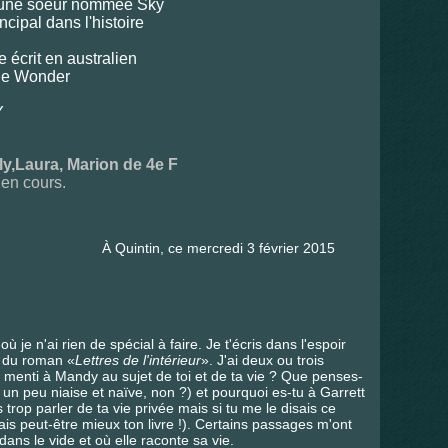
it une soeur nommée Sky
cipal dans l'histoire
e écrit en australien
ie Wonder
Y
ly,Laura, Marion de 4e F
 en cours.
ce mercredi 3 février 2015
e n'ai rien de spécial à faire. Je t'écris dans l'espoir
s du roman «
Lettres de l'intérieur
». J'ai deux ou trois
 menti à Mandy au sujet de toi et de ta vie ? Que penses-
 un peu niaise et naïve, non ?) et pourquoi es-tu à Garrett
trop parler de ta vie privée mais si tu me le disais ce
is peut-être mieux ton livre !). Certains passages m'ont
s le vide et où elle raconte sa vie.