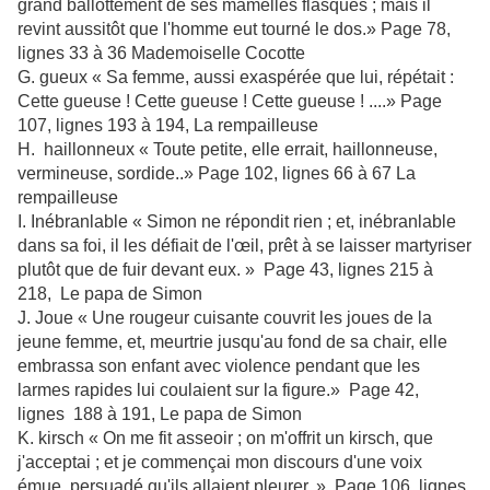
grand ballottement de ses mamelles flasques ; mais il
revint aussitôt que l'homme eut tourné le dos.» Page 78,
lignes 33 à 36 Mademoiselle Cocotte
G. gueux « Sa femme, aussi exaspérée que lui, répétait :
Cette gueuse ! Cette gueuse ! Cette gueuse ! ....» Page
107, lignes 193 à 194, La rempailleuse
H. haillonneux « Toute petite, elle errait, haillonneuse,
vermineuse, sordide..» Page 102, lignes 66 à 67 La
rempailleuse
I. Inébranlable « Simon ne répondit rien ; et, inébranlable
dans sa foi, il les défiait de l'œil, prêt à se laisser martyriser
plutôt que de fuir devant eux. » Page 43, lignes 215 à
218, Le papa de Simon
J. Joue « Une rougeur cuisante couvrit les joues de la
jeune femme, et, meurtrie jusqu'au fond de sa chair, elle
embrassa son enfant avec violence pendant que les
larmes rapides lui coulaient sur la figure.» Page 42,
lignes 188 à 191, Le papa de Simon
K. kirsch « On me fit asseoir ; on m'offrit un kirsch, que
j'acceptai ; et je commençai mon discours d'une voix
émue, persuadé qu'ils allaient pleurer. » Page 106, lignes