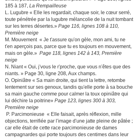
185 à 187,
La Rempailleuse
L. Lugubre « Elle les regardait, chaque soir, le cœur serré,
toute pénétrée par la lugubre mélancolie de la nuit tombant
sur les terres désertes.»
Page 116, lignes 108 à 110,
Première neige
M. Mouvement « Je t'assure qu'on gèle, mon ami, tu ne
t'en aperçois pas, parce que tu es toujours en mouvement,
mais on gèle.»
Page 118, lignes 142 à 143, Première
neige
N. Niant « Oui, j'vous le r'proche, que vous n'êtes que des
niants. » Page 30, ligne 208, Aux champs.
O. Opiniâtre « Sa main droite, qui tient la lettre, retombe
lentement sur ses genoux, tandis qu'elle porte à sa bouche
sa main gauche comme pour calmer la toux opiniâtre qui
lui déchire la poitrine»
Page 123, lignes 300 à 303,
Première neige
P. Parcimonieuse « Elle faisait, après réflexion, mille
objections, terrifiée par l'image d'une jatte pleine de pâtée ;
car elle était de cette race parcimonieuse de dames
campagnardes qui porte toujours des centimes dans leur