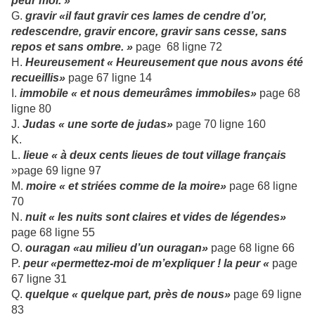
peur moi. »
G.
gravir «il faut gravir ces lames de cendre d’or,
redescendre, gravir encore, gravir sans cesse, sans
repos et sans ombre. »
page 68 ligne 72
H.
Heureusement « Heureusement que nous avons été
recueillis»
page 67 ligne 14
I.
immobile « et nous demeurâmes immobiles»
page 68
ligne 80
J.
Judas « une sorte de judas»
page 70 ligne 160
K.
L.
lieue « à deux cents lieues de tout village français
»page 69 ligne 97
M.
moire « et striées comme de la moire»
page 68 ligne
70
N.
nuit « les nuits sont claires et vides de légendes»
page 68 ligne 55
O.
ouragan «au milieu d’un ouragan»
page 68 ligne 66
P.
peur «permettez-moi de m’expliquer ! la peur «
page
67 ligne 31
Q.
quelque « quelque part, près de nous»
page 69 ligne
83