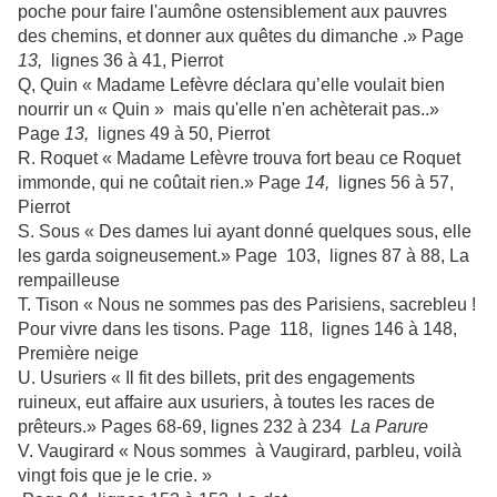
poche pour faire l'aumône ostensiblement aux pauvres
des chemins, et donner aux quêtes du dimanche .» Page
13,
lignes 36 à 41, Pierrot
Q, Quin « Madame Lefèvre déclara qu’elle voulait bien
nourrir un « Quin » mais qu'elle n'en achèterait pas..»
Page
13,
lignes 49 à 50, Pierrot
R. Roquet « Madame Lefèvre trouva fort beau ce Roquet
immonde, qui ne coûtait rien.» Page
14,
lignes 56 à 57,
Pierrot
S. Sous « Des dames lui ayant donné quelques sous, elle
les garda soigneusement.» Page 103, lignes 87 à 88, La
rempailleuse
T. Tison « Nous ne sommes pas des Parisiens, sacrebleu !
Pour vivre dans les tisons. Page 118, lignes 146 à 148,
Première neige
U. Usuriers « Il fit des billets, prit des engagements
ruineux, eut affaire aux usuriers, à toutes les races de
prêteurs.» Pages 68-69, lignes 232 à 234
La Parure
V. Vaugirard « Nous sommes à Vaugirard, parbleu, voilà
vingt fois que je le crie. »