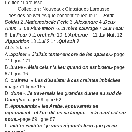
Edition : Larousse
Collection : Nouveaux Classiques Larousse
Titres des nouvelles que contient ce recueil : 1 .
Petit
Soldat
2 .
Mademoiselle Perle
3 .
Alexandre
4 .
Deux
Amis
5 .
Le Père Milon
6.
la mère sauvage
7 .
Sur l’eau
8 .
La Peur
9 .
L’orphelin
10 .
L’Auberge
11 .
La Nuit
12
.
Apparition
13 .
Lui ?
14 .
Qui sait ?
Abécédaire :
A .
apaiser « J’allais tenter encore de les apaiser»
page
71 ligne 171
B .
brave « Mais cela n’a lieu quand on est brave»
page
67 ligne 36
C .
craintes « Las d’assister à ces craintes imbéciles
»page 71 ligne 165
D .
dune « Je traversais les grandes dunes au sud de
Ouargla»
page 68 ligne 62
E .
épouvantés « les Arabe, épouvantés se
regardaient ; et l’un dit, en sa langue : « la mort est sur
nous.»
page 69 ligne 87
F .
fichtre «fichtre ! je vous réponds bien que j’ai eu