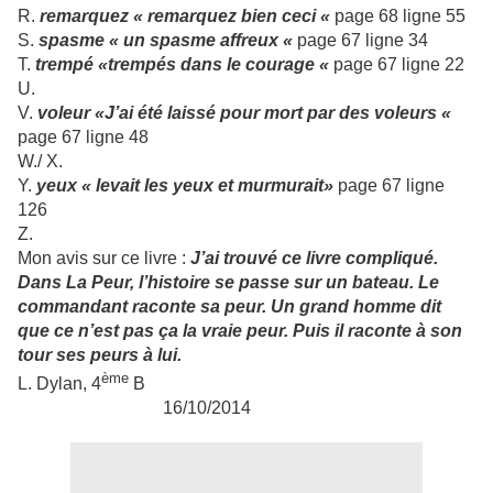
R.
remarquez « remarquez bien ceci «
page 68 ligne 55
S.
spasme « un spasme affreux «
page 67 ligne 34
T.
trempé «trempés dans le courage «
page 67 ligne 22
U.
V.
voleur «J’ai été laissé pour mort par des voleurs «
page 67 ligne 48
W./ X.
Y.
yeux « levait les yeux et murmurait»
page 67 ligne
126
Z.
Mon avis sur ce livre :
J’ai trouvé ce livre compliqué.
Dans La Peur, l’histoire se passe sur un bateau. Le
commandant raconte sa peur. Un grand homme dit
que ce n’est pas ça la vraie peur. Puis il raconte à son
tour ses peurs à lui.
ème
L. Dylan, 4
B
16/10/2014