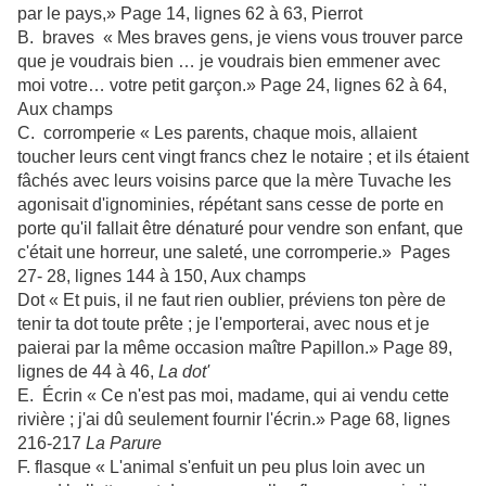
par le pays,» Page 14, lignes 62 à 63, Pierrot
B. braves « Mes braves gens, je viens vous trouver parce
que je voudrais bien … je voudrais bien emmener avec
moi votre… votre petit garçon.» Page 24, lignes 62 à 64,
Aux champs
C. corromperie « Les parents, chaque mois, allaient
toucher leurs cent vingt francs chez le notaire ; et ils étaient
fâchés avec leurs voisins parce que la mère Tuvache les
agonisait d'ignominies, répétant sans cesse de porte en
porte qu'il fallait être dénaturé pour vendre son enfant, que
c'était une horreur, une saleté, une corromperie.» Pages
27- 28, lignes 144 à 150, Aux champs
Dot « Et puis, il ne faut rien oublier, préviens ton père de
tenir ta dot toute prête ; je l'emporterai, avec nous et je
paierai par la même occasion maître Papillon.» Page 89,
lignes de 44 à 46,
La dot'
E. Écrin « Ce n'est pas moi, madame, qui ai vendu cette
rivière ; j'ai dû seulement fournir l'écrin.» Page 68, lignes
216-217
La Parure
F. flasque « L'animal s'enfuit un peu plus loin avec un