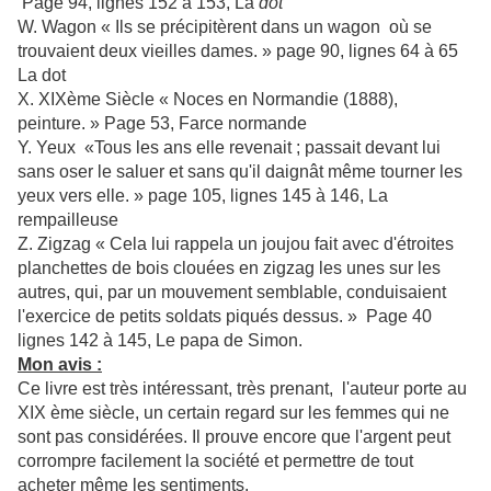
Page 94, lignes 152 à 153, La
dot
W. Wagon « Ils se précipitèrent dans un wagon où se
trouvaient deux vieilles dames. » page 90, lignes 64 à 65
La dot
X. XIXème Siècle « Noces en Normandie (1888),
peinture. » Page 53, Farce normande
Y. Yeux «Tous les ans elle revenait ; passait devant lui
sans oser le saluer et sans qu'il daignât même tourner les
yeux vers elle. » page 105, lignes 145 à 146, La
rempailleuse
Z. Zigzag « Cela lui rappela un joujou fait avec d'étroites
planchettes de bois clouées en zigzag les unes sur les
autres, qui, par un mouvement semblable, conduisaient
l'exercice de petits soldats piqués dessus. » Page 40
lignes 142 à 145, Le papa de Simon.
Mon avis :
Ce livre est très intéressant, très prenant, l'auteur porte au
XIX ème siècle, un certain regard sur les femmes qui ne
sont pas considérées. Il prouve encore que l'argent peut
corrompre facilement la société et permettre de tout
acheter même les sentiments.