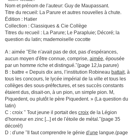
Nom et prénom de l'auteur: Guy de Maupassant.
Titre du recueil: La Parure et autres nouvelles à chute.
Édition : Hatier
Collection : Classiques & Cie Collège
Titres du recueil : La Parure; Le Parapluie; Décoré; la
question du latin; mademoiselle cocotte
A : aimée ''Elle n'avait pas de dot, pas d'espérances,
aucun moyen d'être connue, comprise,
aimée
, épousée
par un homme riche et distingué.''(page 12,la parure)
B : battre « Depuis dix ans, l’institution Robineau
battait,
à
tous les concours, le lycée impérial de la ville et tous les
collèges des sous-préfectures, et ses succès constants
étaient dus, disait-on, à un pion, un simple pion. M,
Piquedent, ou plutôt le père Piquedent. » (La question du
latin)
C : croix '' Tout jeune il portait des
croix
de la Légion
d'honneur en zinc [...] et de l'étoile de métal.''(page 35
décoré!)
D : d'une ''Il faut comprendre le génie
d'une
langue.(page