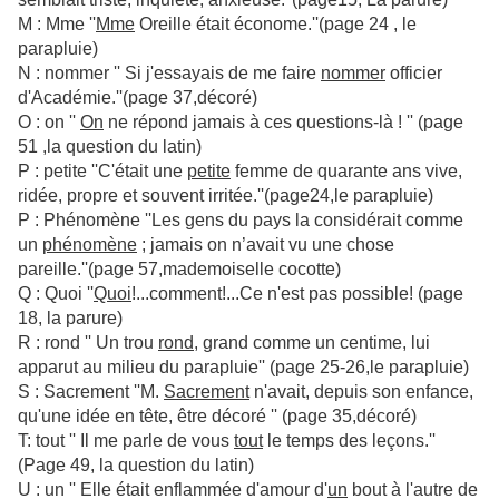
M : Mme ''
Mme
Oreille était économe.''(page 24 , le
parapluie)
N : nommer '' Si j'essayais de me faire
nommer
officier
d'Académie.''(page 37,décoré)
O : on ''
On
ne répond jamais à ces questions-là ! '' (page
51 ,la question du latin)
P : petite ''C'était une
petite
femme de quarante ans vive,
ridée, propre et souvent irritée.''(page24,le parapluie)
P : Phénomène ''Les gens du pays la considérait comme
un
phénomène
; jamais on n’avait vu une chose
pareille.''(page 57,mademoiselle cocotte)
Q : Quoi ''
Quoi
!...comment!...Ce n'est pas possible! (page
18, la parure)
R : rond '' Un trou
rond
, grand comme un centime, lui
apparut au milieu du parapluie'' (page 25-26,le parapluie)
S : Sacrement ''M.
Sacrement
n'avait, depuis son enfance,
qu'une idée en tête, être décoré '' (page 35,décoré)
T: tout '' Il me parle de vous
tout
le temps des leçons.''
(Page 49, la question du latin)
U : un '' Elle était enflammée d'amour d'
un
bout à l'autre de