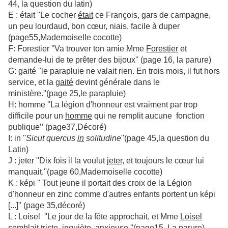
44, la question du latin)
E : était ''Le cocher
était
ce François, gars de campagne,
un peu lourdaud, bon cœur, niais, facile à duper
(page55,Mademoiselle cocotte)
F: Forestier ''Va trouver ton amie Mme
Forestier
et
demande-lui de te prêter des bijoux'' (page 16, la parure)
G: gaité ''le parapluie ne valait rien. En trois mois, il fut hors
service, et la
gaité
devint générale dans le
ministère.''(page 25,le parapluie)
H: homme ''La légion d'honneur est vraiment par trop
difficile pour un
homme
qui ne remplit aucune fonction
publique’’ (page37,Décoré)
I: in ''
Sicut quercus
in
solitudine
''(page 45,la question du
Latin)
J : jeter ''Dix fois il la voulut
jeter,
et toujours le cœur lui
manquait.''(page 60,Mademoiselle cocotte)
K : képi '' Tout jeune il portait des croix de la Légion
d'honneur en zinc comme d'autres enfants portent un képi
[...]'' (page 35,décoré)
L : Loisel ''Le jour de la fête approchait, et Mme
Loisel
semblait triste, inquiète, anxieuse.''(page15, La parure)