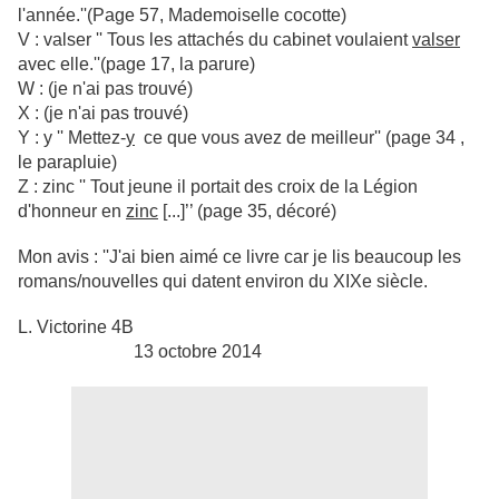
l'année.''(Page 57, Mademoiselle cocotte)
V : valser '' Tous les attachés du cabinet voulaient
valser
avec elle.''(page 17, la parure)
W : (je n'ai pas trouvé)
X : (je n'ai pas trouvé)
Y : y '' Mettez-
y
ce que vous avez de meilleur'' (page 34 ,
le parapluie)
Z : zinc '' Tout jeune il portait des croix de la Légion
d'honneur en
zinc
[...]’’ (page 35, décoré)
Mon avis : ''J'ai bien aimé ce livre car je lis beaucoup les
romans/nouvelles qui datent environ du XIXe siècle.
L. Victorine 4B
13 octobre 2014