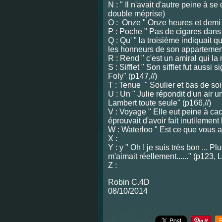
N : " Il n'avait d'autre peine à se
double méprise)
O : Onze " Onze heures et demi 
P : Poche " Pas de cigares dans 
Q : Qu' " la troisième indiquait qu'
les honneurs de son appartement
R : Rend " c'est un amiral qui la
S : Sifflet " Son sifflet fut aussi
Foly" (p147,//)
T : Tenue " Soulier et bas de soie
U : Un " Julie répondit d'un air 
Lambert toute seule" (p166,//)
V : Voyage " Elle eut peine à ca
éprouvait d'avoir fait inutilement
W : Waterloo " Est ce que vous 
X :
Y : y " Oh ! je suis très bon ...
m'aimait réellement......" (p123,
Z :
Robi
08/10/2014