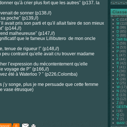
 donner qu'à crier plus fort que les autres" (p137. la
Classe
venait de sonner (p138.//)
Auteur
sa poche" (p139,//)
C
(114
il avait pris son parti et qu'il allait faire de son mieux
M
(110
B
(99)
" (p144,//)
D
(85)
 rend malheureuse" (p147,//)
G
(68)
 significatif que le fameux Lillibutero de mon oncle
Défi B
S
(59)
H
(53)
, tenue de rigueur !" (p148,//)
P
(49)
un peu contraint qu'elle avait cru trouver madame
L
(47)
F
(44)
R
(42)
cher l’expression du mécontentement qu'elle
T
(41)
 le voyage de P" (p166,//)
A
(36)
avez été à Waterloo ? " (p226,Colomba)
J
(36)
K
(28)
V
(25)
 Plus j'y songe, plus je me persuade que cette femme
W
(17)
 Le vase étrusque)
N
(15)
E
(13)
O
(12)
Z
(8)
n C.4D
GEST
I
(4)
Q
(2)
Y
(2)
quizz
(
Repost
0