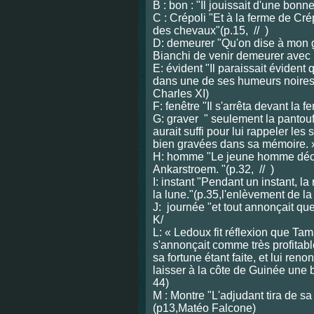
B : bon : "Il jouissait d'une bonne
C : Crépoli "Et à la ferme de Cr
des chevaux"(p.15, // )
D: demeurer "Qu'on dise à mon 
Bianchi de venir demeurer avec n
E: évident "Il paraissait évident 
dans une de ses humeurs noires"
Charles XI)
F: fenêtre "Il s'arrêta devant la f
G: graver " seulement la pantou
aurait suffi pour lui rappeler les 
bien gravées dans sa mémoire. » 
H: homme "Le jeune homme décap
Ankarstroem. "(p.32, // )
I: instant "Pendant un instant, l
la lune."(p.35,l'enlèvement de la
J: journée "et tout annonçait que
K/
L: « Ledoux fit réflexion que Ta
s'annonçait comme très profitable
sa fortune étant faite, et lui re
laisser à la côte de Guinée une
44)
M : Montre "L'adjudant tira de sa
(p13,M
atéo Falcone)