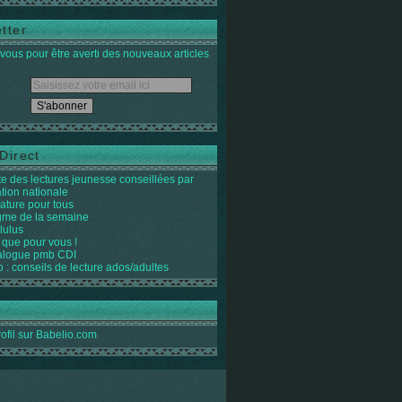
tter
ous pour être averti des nouveaux articles
Direct
ste des lectures jeunesse conseillées par
ation nationale
rature pour tous
igme de la semaine
lulus
 que pour vous !
alogue pmb CDI
o : conseils de lecture ados/adultes