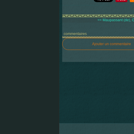
<< Maupassant (de), Gu
commentaires
Ajouter un commentaire