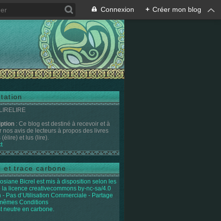
Connexion
+
Créer mon blog
tation
 LIRELIRE
iption
: Ce blog est destiné à recevoir et à
r nos avis de lecteurs à propos des livres
(élire) et lus (lire).
t
e et trace carbone
osiane Bicrel
est mis à disposition selon les
 la licence
creativecommons by-nc-sa/4.0
on - Pas d’Utilisation Commerciale - Partage
 mêmes Conditions
st neutre en carbone.