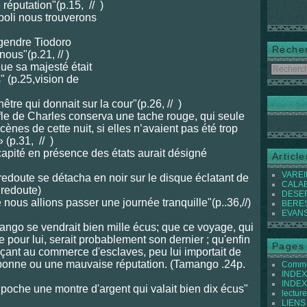
 réputation"(p.15, // )
époli nous trouverons
gendre Tiodoro
Reche
ous"(p.21, // )
que sa majesté était
 (p.25,vision de
enêtre qui donnait sur la cour"(p.26, // )
fle de Charles conserva une tache rouge, qui seule
scènes de cette nuit, si elles n’avaient pas été trop
(p.31, // )
ité en présence des états aurait désigné
Articl
VAREIL
a redoute se détacha en noir sur le disque éclatant de
CALABI
 redoute)
DESER
 nous allions passer une journée tranquille"(p..36,//)
BEREST
EVANS 
mango se vendrait bien mille écus; que ce voyage, qui
 pour lui, serait probablement son dernier ; qu'enfin
Pages
nonçant au commerce d'esclaves, peu lui importait de
 bonne ou une mauvaise réputation. (Tamango .24p.
Commen
INDEX 
INDEX 
 poche une montre d'argent qui valait bien dix écus"
lecture
LIENS