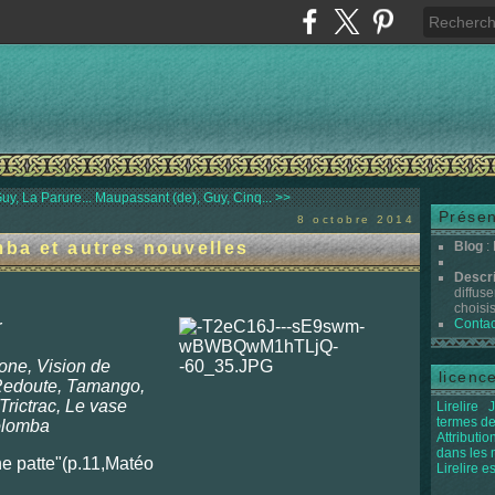
y, La Parure...
Maupassant (de), Guy, Cinq... >>
Présen
8 octobre 2014
ba et autres nouvelles
Blog
:
Descr
diffuse
choisis 
Contac
r
one, Vision de
licenc
 Redoute, Tamango,
Trictrac, Le vase
Lirelire
J
termes de
olomba
Attributi
dans les
'une patte"(p.11,Matéo
Lirelire e