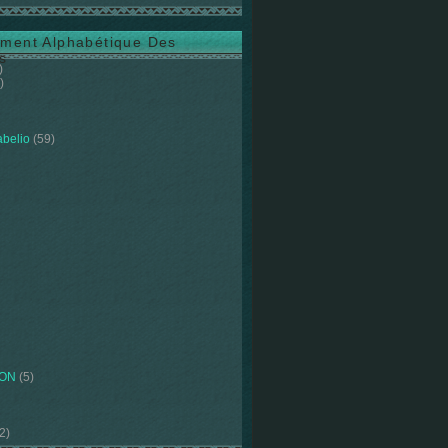
ment Alphabétique Des
s
)
)
abelio
(59)
ION
(5)
2)