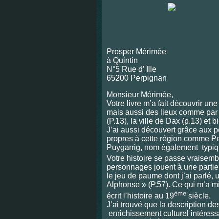
Prosper Mérim
à Quintin
N°5 Rue d’ Ille
65200 Perpignan
Monsieur Mérimée,
Votre livre m’a fait découvrir u
mais aussi des lieux comme par 
(P.13), la ville de Dax (p.13) et bi
J’ai aussi découvert grâce aux 
propres à cette région comme Pe
Puygarrig, nom également typiq
Votre histoire se passe vraisem
personnages jouent à une parti
le jeu de paume dont j’ai parlé, u
Alphonse » (P.57). Ce qui m’a mi
ème
écrit l’histoire au 19
siècle.
J’ai trouvé que la description d
enrichissement culturel intéress