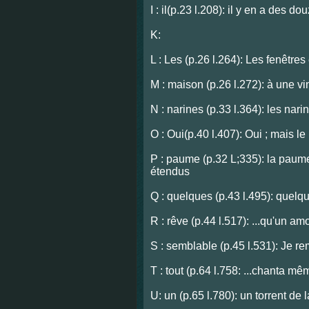
I : il(p.23 l.208): il y en a des d
K:
L : Les (p.26 l.264): Les fenêtres
M : maison (p.26 l.272): à une vi
N : narines (p.33 l.364): les nar
O : Oui(p.40 l.407): Oui ; mais le
P : paume (p.32 L;335): la paum
étendus
Q : quelques (p.43 l.495): quelqu
R : rêve (p.44 l.517): ...qu'un a
S : semblable (p.45 l.531): Je r
T : tout (p.64 l.758: ...chanta mê
U: un (p.65 l.780): un torrent d