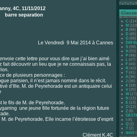
anny, 4C, 11/11/2012
Classe
Auteur
C
(114
M
(110
B
(99)
D
(85)
G
(68)
Le Vendredi 9 Mai 2014 à Cannes
Défi B
S
(59)
H
(53)
P
(49)
envoie cette lettre pour vous dire que j’ai bien aimé
L
(47)
z fait découvrir un lieu que je ne connaissais pas, la
F
(44)
R
(42)
llon.
T
(41)
ance de plusieurs personnages :
A
(36)
ogue parisien, il n’est jamais nommé dans le récit.
J
(36)
K
(28)
tivé d’Ille, M. de Peyrehorade est un antiquaire celui
V
(25)
e
W
(17)
N
(15)
st le fils de M. de Peyrehorade.
E
(13)
O
(12)
garring une jeune fille fortunée de la région future
Z
(8)
rade.
GEST
 M. de Peyrehorade. Elle incarne l’étroitesse d’esprit
I
(4)
Q
(2)
Y
(2)
quizz
(
Clément K.4C