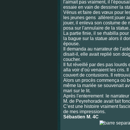
l'aimait pas vraiment, il l'épous
essaie en vain de dessiner la s
Vénus et faire des vœux pour les
les jeunes gens allèrent jouer a
jouer, il enleva son costume de 
posa sur l'annulaire de la statue.
La partie finie, il se rhabilla pou
la bague sur la statue alors il d
épouse.
Il demanda au narrateur de l'aide
disait-il, elle avait replié son doi
coucher.
Il fut réveillé par des pas lourds
alla voir d’où venaient les cris. I
couvert de contusions. Il retrouv
Alors un procès commença où bea
même la mariée se souvenait avo
mari sur le lit.
Après l'enterrement le narrateur 
M. de Peyrehorade avait fait fondr
C’est une histoire vraiment fasci
de mes impressions.
Sébastien M. 4C