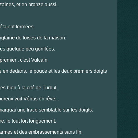
ouzaines, et en bronze aussi.
 étaient fermées.
ngtaine de toises de la maison.
ines quelque peu gonflées.
 premier , c'est Vulcain.
e en dedans, le pouce et les deux premiers doigts
es bien à la cité de Turbul.
moureux voit Vénus en rêve...
emarquai une trace semblable sur les doigts.
me, le tout fort longuement.
e larmes et des embrassements sans fin.