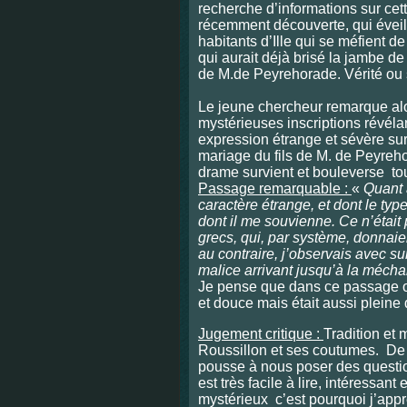
recherche d’informations sur cet
récemment découverte, qui évei
habitants d’Ille qui se méfient de 
qui aurait déjà brisé la jambe de
de M.de Peyrehorade. Vérité
Le jeune chercheur remarque alo
mystérieuses inscriptions révéla
expression étrange et sévère su
mariage du fils de M. de Peyreho
drame survient et bouleverse tou
Passage remarquable :
«
Quant 
caractère étrange, et dont le typ
dont il me souvienne. Ce n’était
grecs, qui, par système, donnaien
au contraire, j’observais avec sur
malice arrivant jusqu’à la méch
Je pense que dans ce passage o
et douce mais était aussi pleine
Jugement critique :
Tradition et 
Roussillon et ses coutumes. De p
pousse à nous poser des question
est très facile à lire, intéressant
mystérieux c’est pourquoi j’appréc