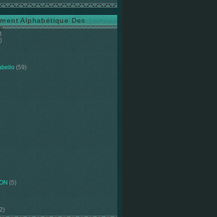
ment Alphabétique Des
s
)
)
abelio
(59)
ION
(5)
2)