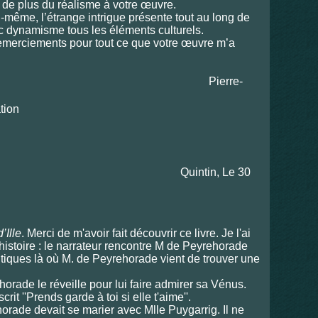
 de plus du réalisme à votre œuvre.
i-même, l’étrange intrigue présente tout au long de
vec dynamisme tous les éléments culturels.
emerciements pour tout ce que votre œuvre m’a
erre-
in, Le 30
’Ille
. Merci de m'avoir fait découvrir ce livre. Je l'ai
l'histoire : le narrateur rencontre M de Peyrehorade
antiques là où M. de Peyrehorade vient de trouver une
rade le réveille pour lui faire admirer sa Vénus.
crit ''Prends garde à toi si elle t'aime''.
horade devait se marier avec Mlle Puygarrig. Il ne