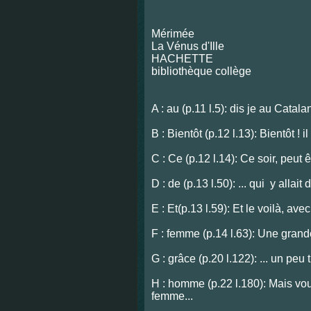
Mérimée
La Vénus d'Ille
HACHETTE
bibliothèque collège
A : au (p.11 l.5): dis je au Catal
B : Bientôt (p.12 l.13): Bientôt 
C : Ce (p.12 l.14): Ce soir, peut
D : de (p.13 l.50): ... qui y alla
E : Et(p.13 l.59): Et le voilà, avec
F : femme (p.14 l.63): Une grand
G : grâce (p.20 l.122): ... un pe
H : homme (p.22 l.180): Mais vo
femme...