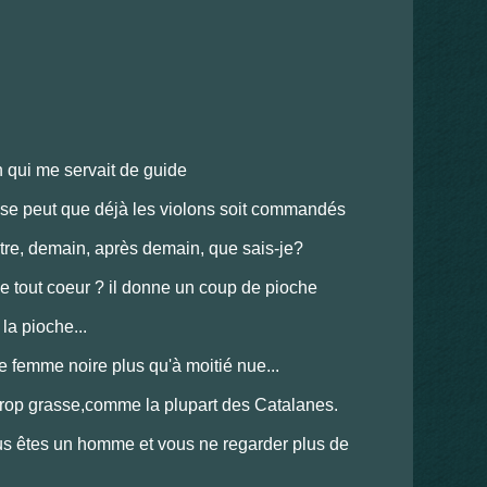
an qui me servait de guide
! il se peut que déjà les violons soit commandés
 être, demain, après demain, que sais-je?
it de tout coeur ? il donne un coup de pioche
 la pioche...
e femme noire plus qu'à moitié nue...
u trop grasse,comme la plupart des Catalanes.
us êtes un homme et vous ne regarder plus de