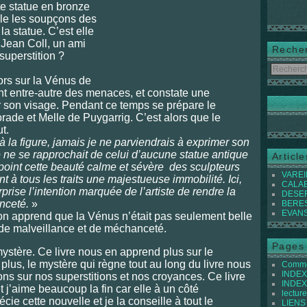
te statue en bronze
lle les soupçons des
la statue. C’est elle
 Jean Coll, un ami
Reche
 ou superstition ?
rs sur la Vénus de
nt entre-autre des menaces, et constate une
r son visage. Pendant ce temps se prépare le
rade et Melle de Puygarrig. C’est alors que le
t.
à la figure, jamais je ne parviendrais à exprimer son
e ne se rapprochait de celui d’aucune statue antique
Articl
 point cette beauté calme et sévère des sculpteurs
VAREIL
t à tous les traits une majestueuse immobilité. Ici,
CALABI
prise l’intention marquée de l’artiste de rendre la
DESER
anceté.
»
BEREST
EVANS 
n apprend que la Vénus n’était pas seulement belle
 de malveillance et de méchanceté.
Pages
mystère. Ce livre nous en apprend plus sur le
lus, le mystère qui règne tout au long du livre nous
Commen
INDEX 
s sur nos superstitions et nos croyances. Ce livre
INDEX 
 et j’aime beaucoup la fin car elle à un côté
lecture
ie cette nouvelle et je la conseille à tout le
LIENS