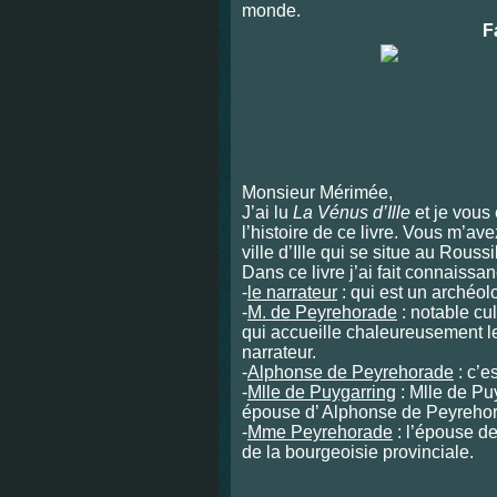
monde.
F
Monsieur Mérimée,
J’ai lu
La Vénus d’Ille
et je vous 
l’histoire de ce livre. Vous m’ave
ville d’Ille qui se situe au Roussi
Dans ce livre j’ai fait connaiss
-
le narrateur
: qui est un archéol
-
M. de Peyrehorade
: notable cul
qui accueille chaleureusement l
narrateur.
-
Alphonse de Peyrehorade
: c’e
-
Mlle de Puygarring
: Mlle de Puy
épouse d’ Alphonse de Peyreho
-
Mme Peyrehorade
: l’épouse de
de la bourgeoisie provinciale.