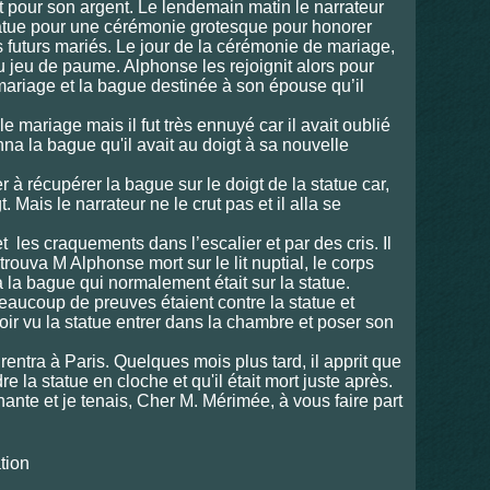
ait pour son argent. Le lendemain matin le narrateur
tatue pour une cérémonie grotesque pour honorer
 futurs mariés. Le jour de la cérémonie de mariage,
u jeu de paume. Alphonse les rejoignit alors pour
mariage et la bague destinée à son épouse qu’il
r le mariage mais il fut très ennuyé car il avait oublié
onna la bague qu'il avait au doigt à sa nouvelle
r à récupérer la bague sur le doigt de la statue car,
gt. Mais le narrateur ne le crut pas et il alla se
 et les craquements dans l’escalier et par des cris. Il
l trouva M Alphonse mort sur le lit nuptial, le corps
a la bague qui normalement était sur la statue.
ucoup de preuves étaient contre la statue et
ir vu la statue entrer dans la chambre et poser son
rentra à Paris. Quelques mois plus tard, il apprit que
e la statue en cloche et qu'il était mort juste après.
nante et je tenais, Cher M. Mérimée, à vous faire part