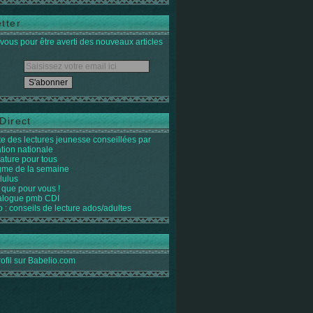
tter
ous pour être averti des nouveaux articles
Direct
ste des lectures jeunesse conseillées par
ation nationale
rature pour tous
igme de la semaine
lulus
 que pour vous !
alogue pmb CDI
o : conseils de lecture ados/adultes