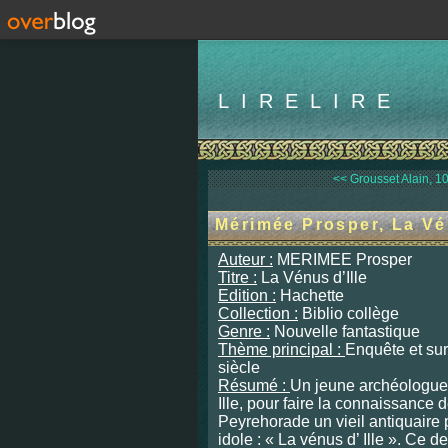
LIRELIRE
<< Grousset Alain, 10
Mérimée Prosper, La Vén
Auteur :
MERIMEE Pro
Titre :
La Vénus d’Ille
Edition :
Hachette
Collection :
Biblio collège
Genre :
Nouvelle fantastique
Thème principal :
Enquête et su
siècle
Résumé :
Un jeune archéologue 
Ille, pour faire la connaissance 
Peyrehorade un vieil antiquaire
idole : « La vénus d’ Ille ». Ce de