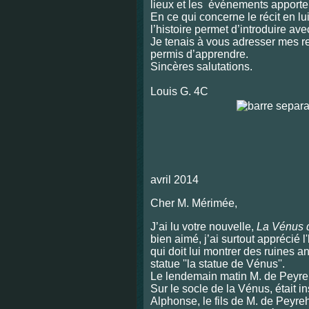
lieux et les événements apporte
En ce qui concerne le récit en lu
l’histoire permet d’introduire a
Je tenais à vous adresser mes r
permis d’apprendre.
Sincères salutations.
Pi
Louis G. 4C
Quint
avril 2014
Cher M. Mérimée,
J’ai lu votre nouvelle,
La Vénus d
bien aimé, j’ai surtout apprécié 
qui doit lui montrer des ruines 
statue ''la statue de Vénus''.
Le lendemain matin M. de Peyreho
Sur le socle de la Vénus, était ins
Alphonse, le fils de M. de Peyre