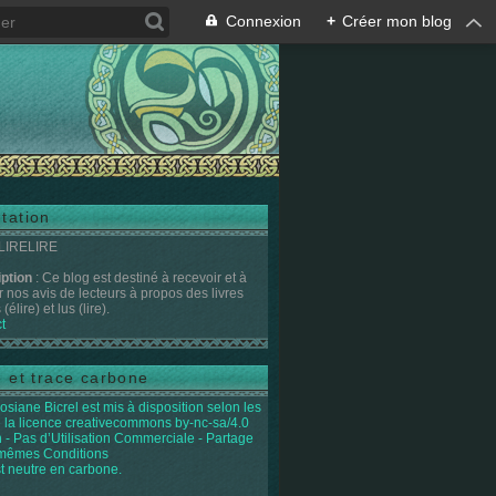
Connexion
+
Créer mon blog
tation
 LIRELIRE
iption
: Ce blog est destiné à recevoir et à
r nos avis de lecteurs à propos des livres
(élire) et lus (lire).
t
e et trace carbone
osiane Bicrel
est mis à disposition selon les
 la licence
creativecommons by-nc-sa/4.0
on - Pas d’Utilisation Commerciale - Partage
 mêmes Conditions
st neutre en carbone.