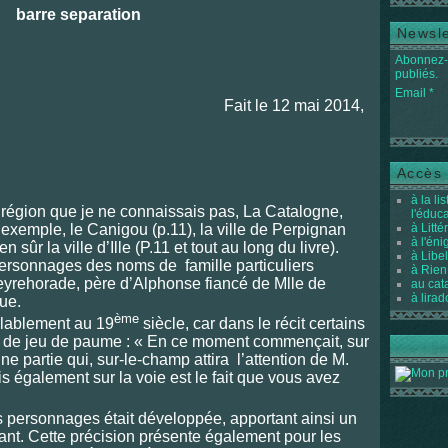
Newsle
Abonnez-v
publiés.
Email
ée Fait le 12 mai 2014,
Accès 
à la li
ne région que je ne connaissais pas, La Catalogne,
l'éduc
exemple, le Canigou (p.11), la ville de Perpignan
à Litté
à l'én
en sûr la ville d’Ille (P.11 et tout au long du livre).
à Libel
personnages des noms de famille particuliers
à Rien
yrehorade, père d’Alphonse fiancé de Mlle de
au cat
à lirad
ue.
ème
blablement au 19
siècle, car dans le récit certains
e de jeu de paume : « En ce moment commençait, sur
ne partie qui, sur-le-champ attira l’attention de M.
s également sur la voie est le fait que vous avez
es personnages était développée, apportant ainsi un
ant. Cette précision présente également pour les