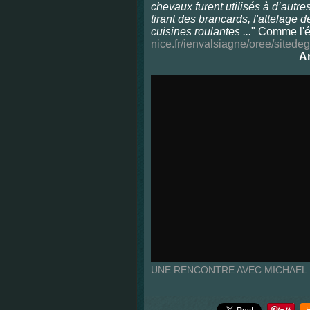
chevaux furent utilisés à d’autre
tirant des brancards, l'attelage
cuisines roulantes ...
" C
omme l'é
nice.fr/ienvalsiagne/oree/sited
An
UNE RENCONTRE AVEC MICHAE