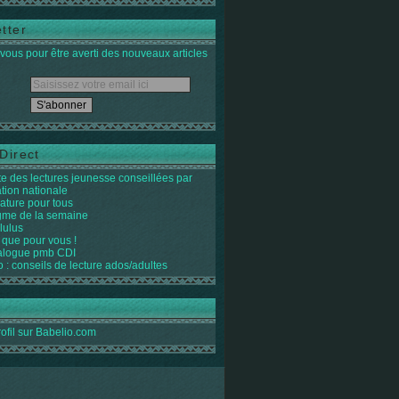
tter
ous pour être averti des nouveaux articles
Direct
ste des lectures jeunesse conseillées par
ation nationale
rature pour tous
igme de la semaine
lulus
 que pour vous !
alogue pmb CDI
o : conseils de lecture ados/adultes