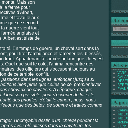
le monte. Mais son
 à la ferme pour
rectives d'Albert,
rme et travaille aux
Reche
time que ce second
la guerre vient tout
à l'armée anglaise et
 Albert est triste de
traité. En temps de guerre, un cheval sert dans la
ront, pour tirer l'ambulance et ramener les blessés,
u front. Appartenant à l'armée britannique, Joey est
s. Quel que soit le côté, l'animal rencontre des
Articl
aires, des officiers qui s'occupent toujours au
VAREIL
ion de ce terrible
conflit.
CALABI
us passions dans les lignes, enfonçant jusqu'aux
DESER
ditions bien pires que celles de ce
premier hiver
BEREST
EVANS 
ions chevaux de cavaliers. A l’époque, chaque
ait tout son possible
pour s'occuper de lui et le
riorité des priorités, c'était le canon ; nous, nous
Pages
n'étions que des bêtes
de somme et traités comme
Commen
INDEX 
INDEX 
rtager
l'incroyable destin d'un
cheval pendant la
lecture
rès avoir été utilisés dans la cavalerie, les
LIENS