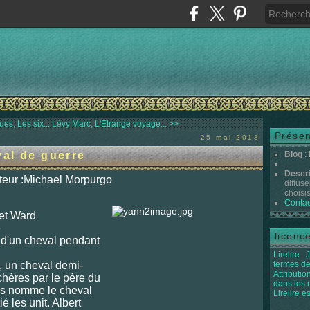
s, Les six...
Lévy Marc, L'Etrange voyage... >>
Présen
25 mai 2013
al de guerre
Blog
:
Descr
teur :Michael Morpurgo
diffuse
choisis 
Contac
 et Ward
e
licenc
 d'un cheval pendant
Lirelire
J
, un cheval demi-
termes de
Attributi
chères par le père du
dans les
ns nomme le cheval
Lirelire e
é les unit. Albert