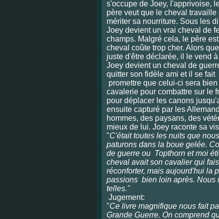
s'occupe de Joey, l'apprivoise, 
père veut que le cheval travaille
mériter sa nourriture. Sous les di
Joey devient un vrai cheval de fe
champs. Malgré cela, le père es
cheval coûte trop cher. Alors que 
juste d'être déclarée, il le vend 
Joey devient un cheval de guerre.
quitter son fidèle ami et il se fait
promettre que celui-ci sera bien 
cavalerie pour combattre sur le f
pour d
éplacer les canons jusqu'a
ensuite capturé
par les Allemand
hommes, des paysans, des vétérin
mieux de lui. Joey raconte sa vis
"
C'était toutes les nuits que no
paturons dans la boue gelée. Con
de guerre ou
Topthorn et moi ét
cheval avait son cavalier qui fais
réconforter, mais aujourd'hui
la p
passions
bien loin après. Nous 
telles."
Jugement:
"
Ce livre magnifique nous fait pa
Grande Guerre. On comprend qu'ap