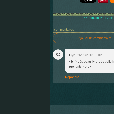
<< Bonzon Paul-Jacque
commentaires
Ajouter un commentaire
C
Cyru
26/05/2013 13:02
<br /> très beau livre, très bell
prenants, <br />
Répondre