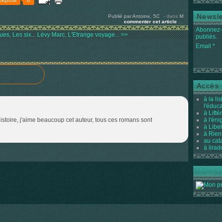
Repost
0
Newsle
Publié par Antoine, 5C
-
dans
M
commenter cet article
…
Abonnez-v
s, Les six...
Lévy Marc, L'Etrange voyage... >>
publiés.
Email
Accès 
à la li
l'éduc
à Litté
e histoire, j'aime beaucoup cet auteur, tous ces romans sont
à l'én
à Libel
à Rien
au cat
à lirad