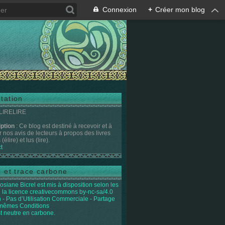
Connexion
+
Créer mon blog
tation
 LIRELIRE
iption
: Ce blog est destiné à recevoir et à
r nos avis de lecteurs à propos des livres
(élire) et lus (lire).
t
e et trace carbone
osiane Bicrel
est mis à disposition selon les
 la licence
creativecommons by-nc-sa/4.0
on - Pas d’Utilisation Commerciale - Partage
 mêmes Conditions
st neutre en carbone.