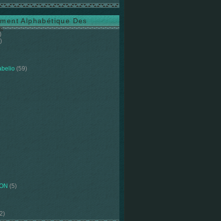
ment Alphabétique Des
s
)
)
abelio
(59)
ION
(5)
2)