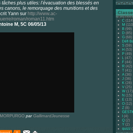
s tâches plus utiles: l'évacuation des blessés en
 des canons, le remorquage des munitions et des
Classe
crit Yann sur
http://www.ac-
Auteur
eguerre/roman/roman11.htm
C
(114
toine M, 5C 06/05/13
M
(110
B
(99)
D
(85)
G
(68)
Défi B
S
(59)
H
(53)
P
(49)
L
(47)
F
(44)
R
(42)
T
(41)
A
(36)
J
(36)
K
(28)
V
(25)
W
(17)
N
(15)
E
(13)
O
(12)
Z
(8)
GEST
L MORPURGO
par
GallimardJeunesse
I
(4)
Q
(2)
Y
(2)
quizz
(