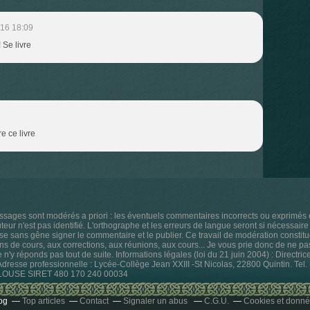
016 18:09
 Se livre
e ce livre
ssages sont modérés a priori : les éventuels commentaires incorrects ou exprimé
ur n'est pas identifié. L'orthographe et les erreurs de langue seront si nécessaire 
sse sans gêne signer le commentaire et le publier. Ce travail de modération constitu
ns de cours, aux corrections, aux réunions, aux cours... Je vous prie donc de ne p
je n'y réponds pas tout de suite. Informations légales (loi du 21 juin 2004) : Directri
 Adresse professionnelle : Lycée-Collège Jean XXIII -St Nicolas, 22800 Quintin. Te
ULOUSE SIRET 480 170 240 00034
og
Top articles
Contact
Signaler un abus
C.G.U.
Cookies et donné