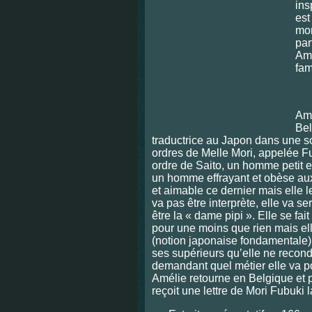
ins
est
mon
par
Amé
fam
Amé
Bel
traductrice au Japon dans une s
ordres de Melle Mori, appelée F
ordre de Saito, un homme petit 
un homme effrayant et obèse aux
et aimable ce dernier mais elle l
va pas être interprète, elle va ser
être la « dame pipi ». Elle se fa
pour une moins que rien mais e
(notion japonaise fondamentale).
ses supérieurs qu’elle ne recondu
demandant quel métier elle va po
Amélie retourne en Belgique et p
reçoit une lettre de Mori Fubuki la