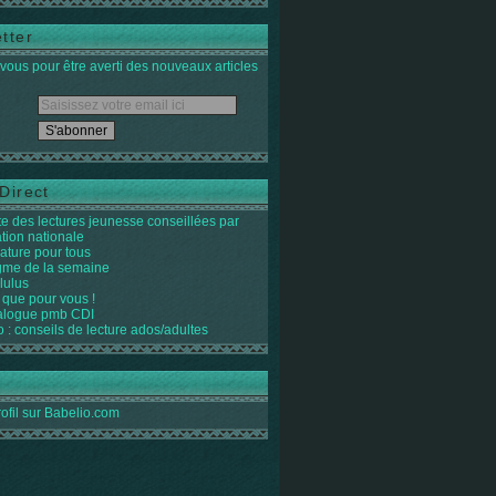
tter
ous pour être averti des nouveaux articles
Direct
ste des lectures jeunesse conseillées par
ation nationale
rature pour tous
igme de la semaine
lulus
 que pour vous !
alogue pmb CDI
o : conseils de lecture ados/adultes