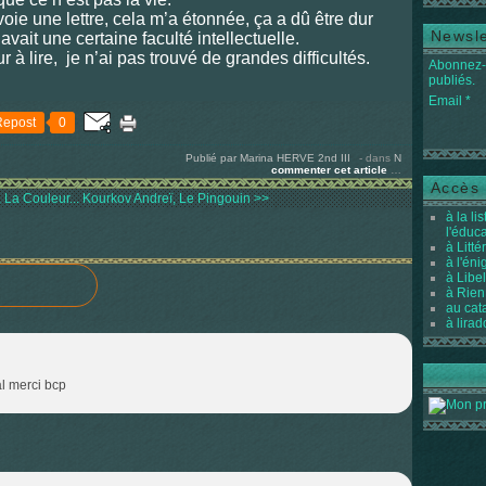
oie une lettre, cela m’a étonnée, ça a dû être dur
Newsle
ait une certaine faculté intellectuelle.
ur à lire, je n’ai pas trouvé de grandes difficultés.
Abonnez-v
publiés.
Email
Repost
0
Publié par Marina HERVE 2nd III
-
dans
N
commenter cet article
…
Accès 
 La Couleur...
Kourkov Andreï, Le Pingouin >>
à la li
l'éduc
à Litté
à l'én
à Libel
à Rien
au cat
à lirad
al merci bcp