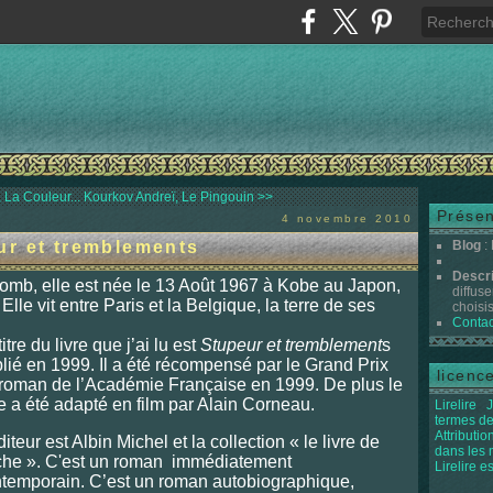
 La Couleur...
Kourkov Andreï, Le Pingouin >>
Présen
4 novembre 2010
ur et tremblements
Blog
:
Descr
homb, elle est née le 13 Août 1967 à Kobe au Japon,
diffuse
Elle vit entre Paris et la Belgique, la terre de ses
choisis 
Contac
titre du livre que j’ai lu est
Stupeur et tremblement
s
lié en 1999. Il a été récompensé par le Grand Prix
licenc
roman de l’Académie Française en 1999. De plus le
re a été adapté en film par Alain Corneau.
Lirelire
J
termes de
Attributi
diteur est Albin Michel et la collection « le livre de
dans les
he ». C'est un roman immédiatement
Lirelire e
temporain. C’est un roman autobiographique,