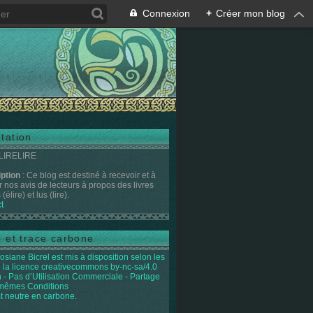
Connexion
+
Créer mon blog
tation
 LIRELIRE
iption
: Ce blog est destiné à recevoir et à
r nos avis de lecteurs à propos des livres
(élire) et lus (lire).
t
e et trace carbone
osiane Bicrel
est mis à disposition selon les
 la licence
creativecommons by-nc-sa/4.0
on - Pas d’Utilisation Commerciale - Partage
 mêmes Conditions
st neutre en carbone.