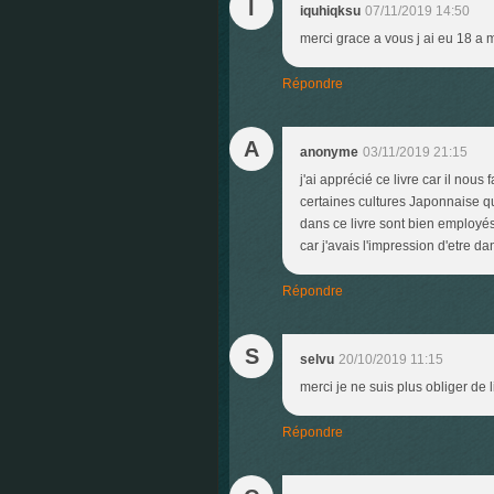
I
iquhiqksu
07/11/2019 14:50
merci grace a vous j ai eu 18 a 
Répondre
A
anonyme
03/11/2019 21:15
j'ai apprécié ce livre car il no
certaines cultures Japonnaise qu
dans ce livre sont bien employés
car j'avais l'impression d'etre d
Répondre
S
selvu
20/10/2019 11:15
merci je ne suis plus obliger de 
Répondre