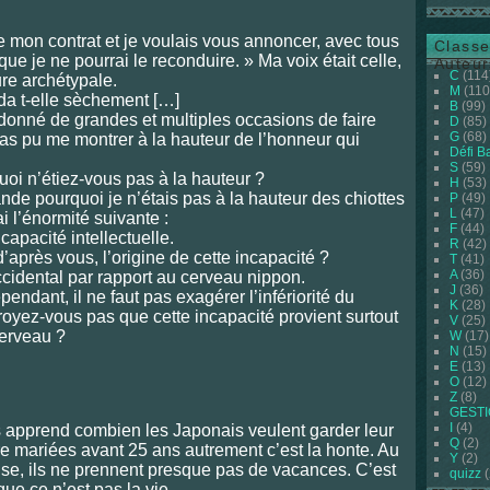
mon contrat et je voulais vous annoncer, avec tous
Classe
que je ne pourrai le reconduire. » Ma voix était celle,
Auteur
C
(114
ure archétypale.
M
(110
a t-elle sèchement […]
B
(99)
nné de grandes et multiples occasions de faire
D
(85)
G
(68)
as pu me montrer à la hauteur de l’honneur qui
Défi B
S
(59)
uoi n’étiez-vous pas à la hauteur ?
H
(53)
ande pourquoi je n’étais pas à la hauteur des chiottes
P
(49)
L
(47)
i l’énormité suivante :
F
(44)
capacité intellectuelle.
R
(42)
d’après vous, l’origine de cette incapacité ?
T
(41)
A
(36)
occidental par rapport au cerveau nippon.
J
(36)
pendant, il ne faut pas exagérer l’infériorité du
K
(28)
oyez-vous pas que cette incapacité provient surtout
V
(25)
cerveau ?
W
(17)
N
(15)
E
(13)
O
(12)
Z
(8)
GEST
I
(4)
ous apprend combien les Japonais veulent garder leur
Q
(2)
e mariées avant 25 ans autrement c’est la honte. Au
Y
(2)
rise, ils ne prennent presque pas de vacances. C’est
quizz
(
ue ce n’est pas la vie.