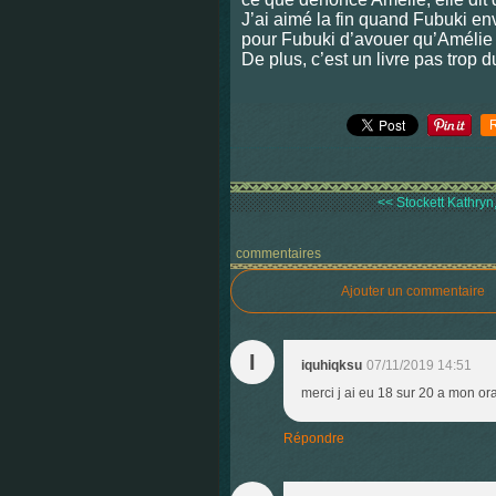
J’ai aimé la fin quand Fubuki env
pour Fubuki d’avouer qu’Amélie av
De plus, c’est un livre pas trop d
<< Stockett Kathryn,
commentaires
Ajouter un commentaire
I
iquhiqksu
07/11/2019 14:51
merci j ai eu 18 sur 20 a mon or
Répondre