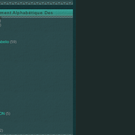
ment Alphabétique Des
s
)
)
abelio
(59)
ION
(5)
2)