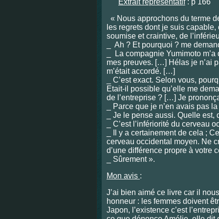
Extrait représentatif
: p 166
« Nous approchons du terme de 
les regrets dont je suis capable, 
soumise et craintive, de l’inférie
_ Ah ? Et pourquoi ? me demand
_ La compagnie Yumimoto m’a do
mes preuves. […] Hélas je n’ai p
m’était accordé. […]
_ C’est exact. Selon vous, pourq
Etait-il possible qu’elle me dem
de l’entreprise ? […] Je prononça
_ Parce que je n’en avais pas la 
_ Je le pense aussi. Quelle est, 
_ C’est l’infériorité du cerveau 
_ Il y a certainement de cela ; Ce
cerveau occidental moyen. Ne cr
d’une différence propre à votre 
_ Sûrement ».
Mon avis
:
J’ai bien aimé ce livre car il n
honneur : les femmes doivent êtr
Japon, l’existence c’est l’entrep
ce que dénonce Amélie, elle dit q