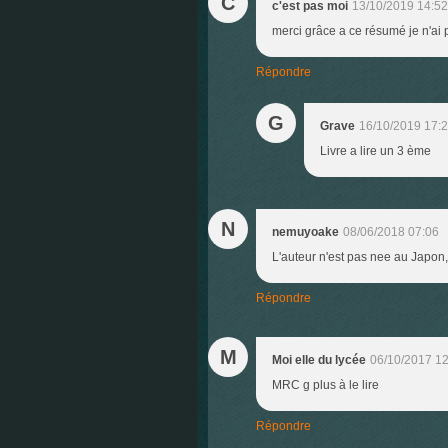
C
c'est pas moi
13/10/2019 14:52
merci grâce a ce résumé je n'ai p
Répondre
G
Grave
16/10/2019 17:
Livre a lire un 3 ème
N
nemuyoake
08/06/2018 07:06
L'auteur n'est pas nee au Japon, c
Répondre
M
Moi elle du lycée
06/10/2017 12
MRC g plus à le lire
Répondre