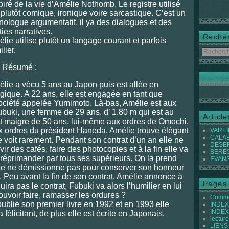
piré de la vie d’Amélie Nothomb. Le registre utilisé
 plutôt comique, ironique voire sarcastique. C’est un
ologue argumentatif, il ya des dialogues et des
ties narratives.
Reche
lie utilise plutôt un langage courant et parfois
ilier.
Résumé
:
lie a vécu 5 ans au Japon puis est allée en
gique. A 22 ans, elle est engagée en tant que
ociété appelée Yumimoto. Là-bas, Amélie est aux
ubuki, une femme de 29 ans, d’ 1.80 m qui est au
Articl
et maigre de 50 ans, lui-même aux ordres de Omochi,
 ordres du président Haneda. Amélie trouve élégant
VAREIL
CALABI
e voit rarement. Pendant son contrat d’un an elle ne
DESER
vir des cafés, faire des photocopies et à la fin elle va
BEREST
it réprimander par tous ses supérieurs. On la prend
EVANS 
lle ne démissionne pas pour conserver son honneur
 Peu avant la fin de son contrat, Amélie annonce à
Pages
ira pas le contrat, Fubuki va alors l’humilier en lui
uvoir faire, ramasser les ordures ?
Commen
ublie son premier livre en 1992 et en 1993 elle
INDEX 
INDEX 
 félicitant, de plus elle est écrite en Japonais.
lecture
LIENS