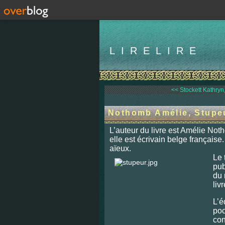
LIRELIRE
<< Stockett Kathryn,
Nothomb Amélie, Stupe
L’auteur du livre est Amélie Not
elle est écrivain belge française. 
aïeux.
Le 
pub
du 
liv
L’é
poc
con