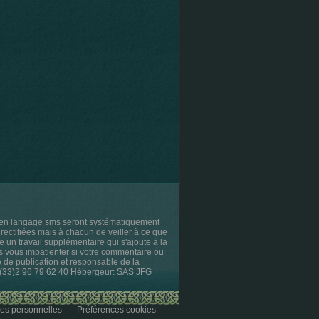
s en langage sms seront systématiquement
rectifiées mais à chacun de veiller à ce que
e un travail supplémentaire qui s'ajoute à la
as vous impatienter si votre commentaire ou
ce de publication et responsable de la
l. (33)2 96 79 62 40 Hébergeur: SAS JFG
es personnelles
Préférences cookies