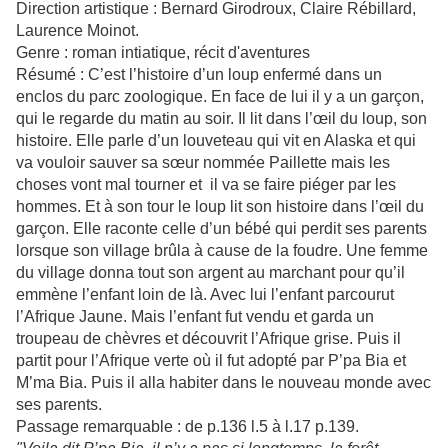
Direction artistique : Bernard Girodroux, Claire Rébillard,
Laurence Moinot.
Genre : roman intiatique, récit d'aventures
Résumé : C’est l’histoire d’un loup enfermé dans un
enclos du parc zoologique. En face de lui il y a un garçon,
qui le regarde du matin au soir. Il lit dans l’œil du loup, son
histoire. Elle parle d’un louveteau qui vit en Alaska et qui
va vouloir sauver sa sœur nommée Paillette mais les
choses vont mal tourner et il va se faire piéger par les
hommes. Et à son tour le loup lit son histoire dans l’œil du
garçon. Elle raconte celle d’un bébé qui perdit ses parents
lorsque son village brûla à cause de la foudre. Une femme
du village donna tout son argent au marchant pour qu’il
emmène l’enfant loin de là. Avec lui l’enfant parcourut
l’Afrique Jaune. Mais l’enfant fut vendu et garda un
troupeau de chèvres et découvrit l’Afrique grise. Puis il
partit pour l’Afrique verte où il fut adopté par P’pa Bia et
M’ma Bia. Puis il alla habiter dans le nouveau monde avec
ses parents.
Passage remarquable : de p.136 l.5 à l.17 p.139.