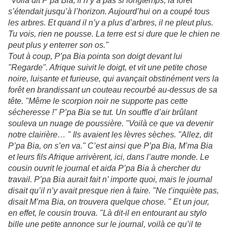
"Voila dit P’pa Bia, il n’y a pas si longtemps, la forêt
s’étendait jusqu’à l’horizon. Aujourd’hui on a coupé tous
les arbres. Et quand il n’y a plus d’arbres, il ne pleut plus.
Tu vois, rien ne pousse. La terre est si dure que le chien ne
peut plus y enterrer son os."
Tout à coup, P’pa Bia pointa son doigt devant lui
"Regarde". Afrique suivit le doigt, et vit une petite chose
noire, luisante et furieuse, qui avançait obstinément vers la
forêt en brandissant un couteau recourbé au-dessus de sa
tête. "Même le scorpion noir ne supporte pas cette
sécheresse !" P’pa Bia se tut. Un souffle d’air brûlant
souleva un nuage de poussière. "Voilà ce que va devenir
notre clairière… " Ils avaient les lèvres sèches. "Allez, dit
P’pa Bia, on s’en va." C’est ainsi que P’pa Bia, M’ma Bia
et leurs fils Afrique arrivèrent, ici, dans l’autre monde. Le
cousin ouvrit le journal et aida P’pa Bia à chercher du
travail. P’pa Bia aurait fait n’ importe quoi, mais le journal
disait qu’il n’y avait presque rien à faire. "Ne t’inquiète pas,
disait M’ma Bia, on trouvera quelque chose. " Et un jour,
en effet, le cousin trouva. "Là dit-il en entourant au stylo
bille une petite annonce sur le journal, voilà ce qu’il te