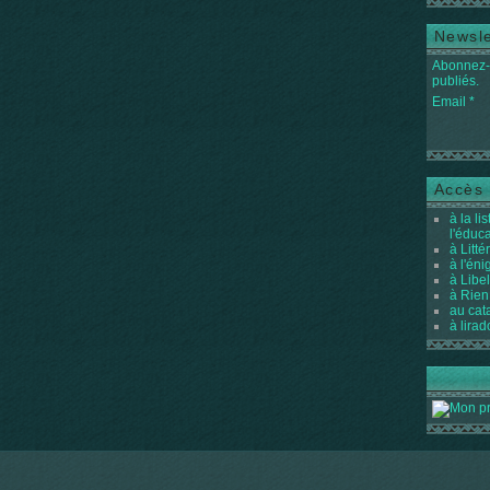
Newsle
Abonnez-v
publiés.
Email
Accès 
à la li
l'éduc
à Litté
à l'én
à Libel
à Rien
au cat
à lirad