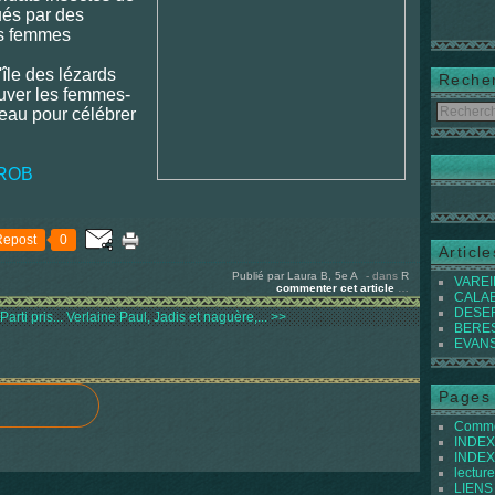
ués par des
es femmes
'île des lézards
Reche
uver les femmes-
teau pour célébrer
ROB
Repost
0
Articl
Publié par Laura B, 5e A
-
dans
R
VAREIL
commenter cet article
…
CALABI
DESER
arti pris...
Verlaine Paul, Jadis et naguère,... >>
BEREST
EVANS 
Pages
Commen
INDEX 
INDEX 
lecture
LIENS