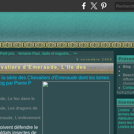
arti pris...
Verlaine Paul, Jadis et naguère,... >>
Présen
6 novembre 2009
valiers d'Emeraude, L'Ile des
Blog
:
Descr
 la série des
Chevaliers d'Emeraude
dont les
tomes
diffuse
log par Pierre P
choisis 
Contac
ude, Le feu dans le
licenc
aude, Les dragons de
Lirelire
J
termes de
meraude, L'enlèvement
Attributi
dans les
oivent défendre le
Lirelire e
oldats insectes de