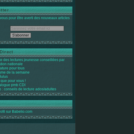
tter
ous pour être averti des nouveaux articles
Direct
ste des lectures jeunesse conseillées par
ation nationale
rature pour tous
igme de la semaine
lulus
 que pour vous !
alogue pmb CDI
o : conseils de lecture ados/adultes