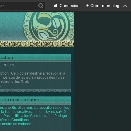
Connexion
+
Créer mon blog
tation
 LIRELIRE
iption
: Ce blog est destiné à recevoir et à
r nos avis de lecteurs à propos des livres
(élire) et lus (lire).
t
e et trace carbone
osiane Bicrel
est mis à disposition selon les
 la licence
creativecommons by-nc-sa/4.0
on - Pas d’Utilisation Commerciale - Partage
 mêmes Conditions
st neutre en carbone.