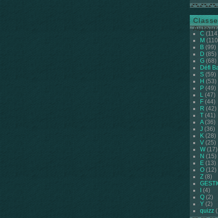
Classe
Auteur
C
(114
M
(110
B
(99)
D
(85)
G
(68)
Défi B
S
(59)
H
(53)
P
(49)
L
(47)
F
(44)
R
(42)
T
(41)
A
(36)
J
(36)
K
(28)
V
(25)
W
(17)
N
(15)
E
(13)
O
(12)
Z
(8)
GEST
I
(4)
Q
(2)
Y
(2)
quizz
(