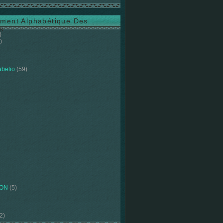
ment Alphabétique Des
s
)
)
abelio
(59)
ION
(5)
2)