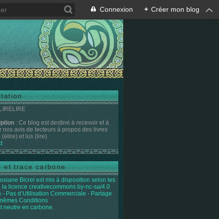
Connexion
+
Créer mon blog
tation
 LIRELIRE
iption
: Ce blog est destiné à recevoir et à
r nos avis de lecteurs à propos des livres
(élire) et lus (lire).
t
e et trace carbone
osiane Bicrel
est mis à disposition selon les
 la licence
creativecommons by-nc-sa/4.0
on - Pas d’Utilisation Commerciale - Partage
 mêmes Conditions
st neutre en carbone.