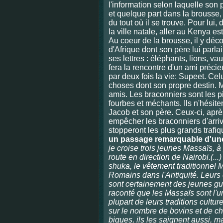
l'information selon laquelle son
et quelque part dans la brousse,
du tout où il se trouve. Pour lui,
la ville natale, aller au Kenya e
Au coeur de la brousse, il y déc
d'Afrique dont son père lui parl
ses lettres : éléphants, lions, vaut
fera la rencontre d'un ami précie
par deux fois la vie: Supeet. Cel
choses dont son propre destin. M
amis. Les braconniers sont les p
fourbes et méchants. Ils n'hésiten
Jacob et son père. Ceux-ci, après
empêcher les braconniers d'arrive
stopperont les plus grands trafiqu
un passage remarquable d'une 
je croise trois jeunes Massaïs, 
route en direction de Nairobi.(..
shuka, le vêtement traditionnel M
Romains dans l'Antiquité. Leurs 
sont certainement des jeunes gu
raconté que les Massaïs sont l'u
plupart de leurs traditions cult
sur le nombre de bovins et de chè
biques, ils les saignent aussi, 