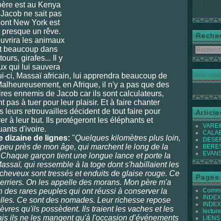
 père est au Kenya
 Jacob ne sait pas
 dont New York est
st presque un rêve.
Reche
ouvrira les animaux
ait beaucoup dans
ours, girafes... Il y
ux qui lui sauvera
ui-ci, Massaï africain, lui apprendra beaucoup de
alheureusement, en Afrique, il n'y a pas que des
ires ennemis de Jacob car ils sont calculateurs,
t pas à tuer pour leur plaisir. Et à faire chanter
 leurs retrouvailles décident de tout faire pour
Articl
r à leur but. Ils protégeront les éléphants et
VAREIL
ants d'ivoire.
CALABI
dizaine de lignes:
"
Quelques kilomètres plus loin,
DESER
à peu près de mon âge, qui marchent le long de la
BEREST
EVANS 
.) Chaque garçon tient une longue lance et porte la
assaï, qui ressemble à la toge dont s'habillaient les
cheveux sont tressés et enduits de glaise rouge. Ce
Pages
erriers. On les appelle des morans. Mon père m'a
n des rares peuples qui ont réussi à conserver la
Commen
INDEX 
urelles. Ce sont des nomades. Leur richesse repose
INDEX 
vres qu'ils possèdent. Ils traient les vaches et les
lecture
mais ils ne les mangent qu'à l'occasion d’événements
LIENS