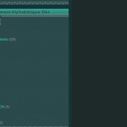
ment Alphabétique Des
s
)
)
abelio
(59)
ION
(5)
2)