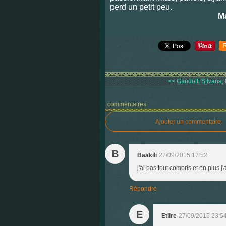
perd un petit peu.
Ma
<< Gandolfi Silvana,
commentaires
Ajouter un commentaire
B
Baakili
27/09/2015 17:52
j'ai pas tout compris et en plus 
Répondre
E
Etlire
27/09/2015 23:5