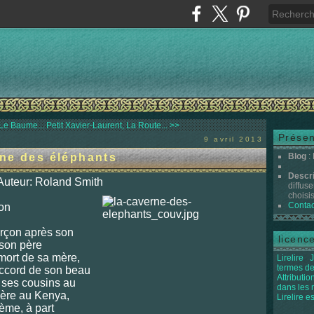
 Le Baume...
Petit Xavier-Laurent, La Route... >>
Présen
9 avril 2013
ne des éléphants
Blog
:
Descr
uteur: Roland Smith
diffuse
choisis 
Contac
on
arçon après son
licenc
 son père
 mort de sa mère,
Lirelire
J
termes de
accord de son beau
Attributi
z ses cousins au
dans les
père au Kenya,
Lirelire e
lème, à part