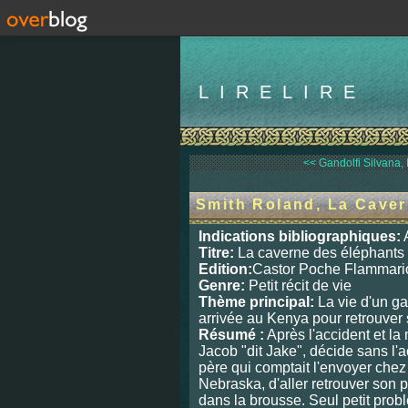
LIRELIRE
<< Gandolfi Silvana,
Smith Roland, La Caver
Indications bibliographiques:
A
Titre:
La caverne des éléphants
Edition:
Castor Poche Flammari
Genre:
Petit récit de vie
Thème principal:
La vie d'un g
arrivée au Kenya pour retrouver
Résumé :
Après l'accident et la
Jacob "dit Jake", décide sans l'
père qui comptait l'envoyer che
Nebraska, d'aller retrouver son 
dans la brousse. Seul petit prob