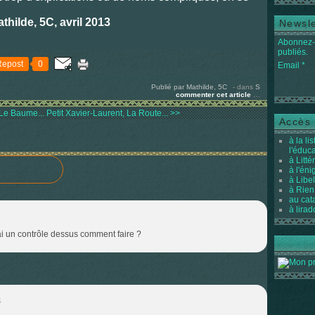
thilde, 5C, avril 2013
Newsle
Abonnez-v
publiés.
Repost
0
Email
Publié par Mathilde, 5C
-
dans
S
commenter cet article
…
 Le Baume...
Petit Xavier-Laurent, La Route... >>
Accès 
à la li
l'éduc
à Litté
à l'én
à Libel
à Rien
au cat
à lirad
j'ai un contrôle dessus comment faire ?
4