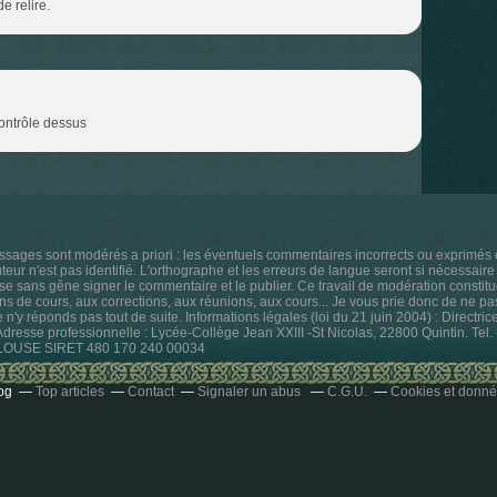
e relire.
contrôle dessus
ssages sont modérés a priori : les éventuels commentaires incorrects ou exprimé
ur n'est pas identifié. L'orthographe et les erreurs de langue seront si nécessaire 
sse sans gêne signer le commentaire et le publier. Ce travail de modération constitu
ns de cours, aux corrections, aux réunions, aux cours... Je vous prie donc de ne p
je n'y réponds pas tout de suite. Informations légales (loi du 21 juin 2004) : Directri
 Adresse professionnelle : Lycée-Collège Jean XXIII -St Nicolas, 22800 Quintin. Te
ULOUSE SIRET 480 170 240 00034
og
Top articles
Contact
Signaler un abus
C.G.U.
Cookies et donné