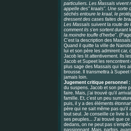
particuliers. Les Massaïs vivent
appelle des" kraals". Une sorte
séchés entoure le kraal, le proté
dressent des cases faites de br
Les Massaïs suivent la route de
comment ils s'en sortent durant 
la moindre touffe d'herbe
". (Pag
C'est la description des Massaïs
Quand il quitte la ville de Nairo
lui et son père les admirent car, 
Jacob les lit attentivement. Ils
Jacob et Supeet les rencontrent da
plus sage des Massaïs qui les a
brousse. Il transmettra à Supeet
jamais loin.
Jugement critique personnel :
du suspens. Jacob et son père pr
faire. Mais, j'ai trouvé qu'il arr
famille. Et, c'est un peu surnatur
puis, il y a des éléments étonnan
père qui ne sait même pas qu'il 
tout seul. Je conseille ce livre à
ses peuples... J'ai trouvé que ce 
dedans, on ne peut pas s'empêcher
passionnant .Mais, parfois, ayan