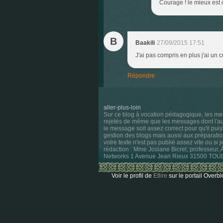
Courage ! le mieux est d
B
Baakili
27/09/2015 17:51
J'ai pas compris en plus j'ai un 
Répondre
aller-plus-loin
Sur ce blog à vocation pédagogique, les me
rejetés de même que les messages dont l'aute
le message soit assez correct pour qu'il pui
gestion des blogs mais aussi aux préparatio
votre texte n'est pas publié assez vite ou si 
rédaction : Mme Josiane Bicrel, professeur,
Networks 1 Avenue Jean Rieux 31500 TO
Voir le profil de
Etlire
sur le portail Overbl