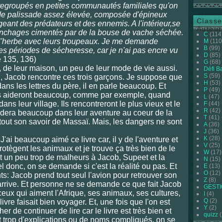
 regroupés en petites communautés familiales qu'on
 de palissade assez élevée, composée d'épineux
Classe
geant des prédateurs et des ennemis. A l'intérieur,se
Auteur
anchages cimentés par de la bouse de vache séchée.
C
(114
 l'herbe avec leurs troupeaux. Je me demande
M
(110
B
(99)
les périodes de sécheresse, car je n'ai pas encre vu
D
(85)
e 135, 136)
G
(68)
, de leur maison, un peu de leur mode de vie aussi.
Défi B
S
(59)
bi, Jacob rencontre ces trois garçons. Je suppose que
H
(53)
dans les lettres du père, il en parle beaucoup. Et
P
(49)
 les aideront beaucoup, comme par exemple, quand
L
(47)
ns leur village. Ils rencontreront le plus vieux et le
F
(44)
R
(42)
idera beaucoup dans leur aventure au coeur de la
T
(41)
 tout son savoir de Massaï. Mais, les dangers ne sont
A
(36)
J
(36)
K
(28)
J'ai beaucoup aimé ce livre car, il y de l'aventure et
V
(25)
otègent les animaux et je trouve ça très bien de le
W
(17)
ivait un peu trop de malheurs à Jacob, Supeet et la
N
(15)
el donc, on se demande si c'est la réalité ou pas. Et
E
(13)
O
(12)
ts: Jacob prend tout seul l'avion pour retrouver son
Z
(8)
arrive. Et personne ne se demande ce que fait Jacob
GEST
 ceux qui aiment l'Afrique, ses animaux, ses cultures,
I
(4)
Q
(2)
livre faisait bien voyager. Et, une fois que l'on est
Y
(2)
 de continuer de lire car le livre est très bien et
quizz
(
t trop d'explications ou de noms compliqués, on se