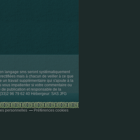
s en langage sms seront systématiquement
rectifiées mais à chacun de veiller à ce que
e un travail supplémentaire qui s'ajoute à la
as vous impatienter si votre commentaire ou
ce de publication et responsable de la
l. (33)2 96 79 62 40 Hébergeur: SAS JFG
es personnelles
Préférences cookies