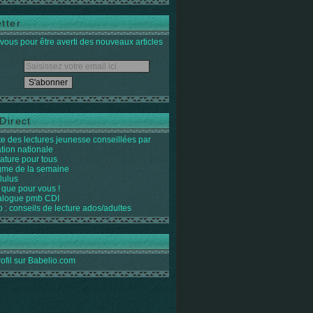
tter
ous pour être averti des nouveaux articles
Direct
ste des lectures jeunesse conseillées par
ation nationale
rature pour tous
igme de la semaine
lulus
 que pour vous !
alogue pmb CDI
o : conseils de lecture ados/adultes