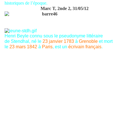
historiques de l’époque.
Marc T, 2nde 2, 31/05/12
Henri Beyle
connu sous le pseudonyme littéraire
de
Stendhal, né le
23
janvier
1783
à
Grenoble
et mort
le
23
mars
1842
à
Paris
, est un
écrivain
français
.
C'est le 3 septembre 1838 que Stendhal écrit «
la
Chartreuse de Parme
», un roman qui est publié en deux
volumes en mars 1839. La collection est « classiques » et
l’éditeur est « Pocket ».
La Chartreuse de Parme
est un roman de formation, c'est
dire que le roman nous fait voir une évolution positive ou
négative, d’un personnage vers la compréhension de lui-
même.
Résumé :
Après Bonaparte, un lieutenant arriva à Milan en 1796 : un
an plus tard, Fabrice del Dongo voyait le jour. En 1815,
l’enthousiasme du jeune homme le conduit jusqu’à
Waterloo : bataille à laquelle il assiste en pur spectateur. Il
veut être le serviteur de Napoléon. Avec sa tante qui