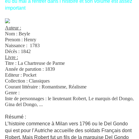
eu du mal à rentrer dans l’histoire et son volume est assez
important
Alan N, 2nde 2, 31/05/12
Auteur :
Nom : Beyle
Prenom : Henry
Naissance :
1783
Décès : 1842
Livre :
Titre : La Chartreuse de Parme
Année de parution : 1839
Editeur : Pocket
Collection : Classiques
Courant littéraire : Romantisme, Réalisme
Genre :
liste de personnages : le lieutenant Robert, Le marquis del Dongo,
Gina del Dongo, ...
Résumé :
L’histoire commence à Milan vers 1796 ou le Del Gondo
qui est pour l’Autriche accueille des soldats Français dont
Robert. Mais Robert fut un fils de la marquise Del Gondo