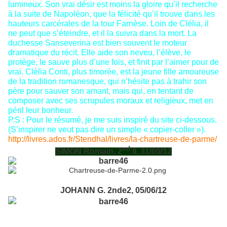
lumineux. Son vrai désir est moins la gloire qu’il recherche
à la suite de Napoléon, que la félicité qu’il trouve dans les
hauteurs carcérales de la tour Farnèse. Loin de Clélia, il
ne peut que s’éteindre, et il la suivra dans la mort. La
duchesse Sanseverina est bien souvent le moteur
dramatique du récit. Elle aide son neveu, l’élève, le
protège, le sauve plus d’une fois, et finit par l’aimer pour de
vrai. Clélia Conti, plus timorée, est la jeune fille amoureuse
de la tradition romanesque, qui n’hésite pas à trahir son
père pour sauver son amant, mais qui, en tentant de
composer avec ses scrupules moraux et religieux, met en
péril leur bonheur.
P.S : Pour le résumé, je me suis inspiré du site ci-dessous.
(S’inspirer ne veut pas dire un simple « copier-coller »).
http://livres.ados.fr/Stendhal/livres/la-chartreuse-de-parme/
nd
SIMON Romain, 2
II, 31/05/12
JOHANN G. 2nde2, 05/06/12