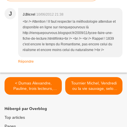
J
J.Bicrel
10/06/2012 21:38
<br /> Attention ! Il faut respecter la méthodologie attendue et
disponible en ligne sur rienquepourvous là
http://rienquepourvous.blogspot.fr/2009/11/lycee-faire-une-
fiche-de-lecture.html#links<br /> <br /> <br /> Rappel ! 1839
c'est encore le temps du Romantisme, pas encore celui du
réalisme et encore moins celui du naturalisme !<br />
Répondre
< Dumas Alexandre,
Tournier Michel, Vendredi
Pauline, trois lecteurs,
ou la vie sauvage, selon
quatre lectures
Leïla, 5B >
Hébergé par Overblog
Top articles
Pages