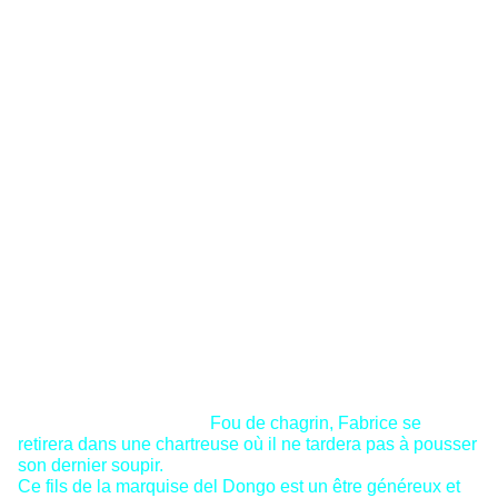
l’adore, la duchesse de Sanseverina, Fabrice s’engage
sans enthousiasme dans la carrière ecclésiastique à
Parme après avoir été rejeté par son père. Une de ses
aventures le conduit à tuer un comédien au cours d’un
duel (assassinat de l’acteur Giletti). Il prend la fuite.
Convaincu par de fausses promesses de pardon, il se fait
emprisonné au sommet de la tour de Farnèse où il a le
bonheur de voir chaque jour Clélia Conti, la fille du
gouverneur de la prison. Mais il risque la mort.
La duchesse parvient à le tirer (avec un puissant
somnifère qui a été administré au gouverneur de la prison
pour permettre la fuite de Fabrice) presque malgré lui, de
cette bienheureuse et terrible prison. Clélia, amoureuse de
Fabrice, doit malgré tout épouser le marquis Crescenzi.
Les intrigues des ennemis de Mosca et celles de la
duchesse, amoureuse de Fabrice, se combinent. Elle doit
le sauver une seconde fois. Le jeune homme, devenu
grand prédicateur, parvient à rejoindre Clélia, mais la mort
de Sandrino, leur jeune enfant, provoque celle de Clélia,
qui voit là un châtiment divin. Fabrice se retire alors dans
la chartreuse de
Parme.
Fou de chagrin, Fabrice se
retirera dans une chartreuse où il ne tardera pas à pousser
son dernier soupir.
Ce fils de la marquise del Dongo est un être généreux et