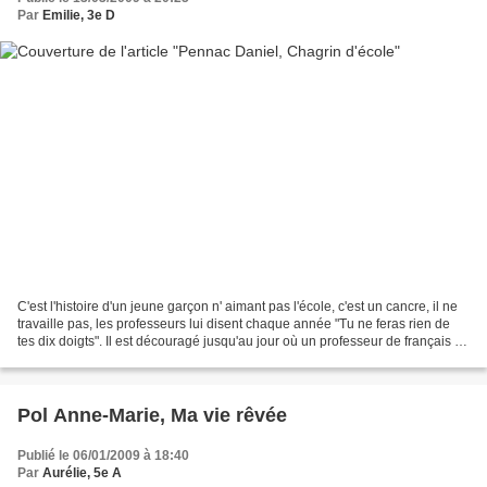
Par
Emilie, 3e D
C'est l'histoire d'un jeune garçon n' aimant pas l'école, c'est un cancre, il ne
travaille pas, les professeurs lui disent chaque année "Tu ne feras rien de
tes dix doigts". Il est découragé jusqu'au jour où un professeur de français le
soutient et le...
Pol Anne-Marie, Ma vie rêvée
Publié le 06/01/2009 à 18:40
Par
Aurélie, 5e A