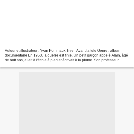
Auteur et illustrateur : Yvan Pommaux Titre : Avant la télé Genre : album
documentaire En 1953, la guerre est finie. Un petit garçon appelé Alain, âgé
de huit ans, allait à l'école à pied et écrivait à la plume. Son professeur
fumait en classe. Ses amis...