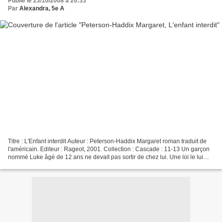
Publié le 23/10/2008 à 20:33
Par
Alexandra, 5e A
Titre : L'Enfant interdit Auteur : Peterson-Haddix Margaret roman traduit de
l'américain. Editeur : Rageot, 2001. Collection : Cascade : 11-13 Un garçon
nommé Luke âgé de 12 ans ne devait pas sortir de chez lui. Une loi le lui
interdisait car il était...