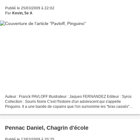
Publié le 25/03/2009 à 22:02
Par
Kevin, 5e A
Auteur : Franck PAVLOFF Illustrateur : Jaques FERNANDEZ Editeur : Syros
Collection : Souris Noire C'est l'histoire d'un adolescent qui s'appelle
Pinguino. Il a une bande de copains que l'on surnomme les "bras cassés"
car Pinguino n'a plus qu'un bras....
Pennac Daniel, Chagrin d'école
Publié le 13/03/2009 à 20:25