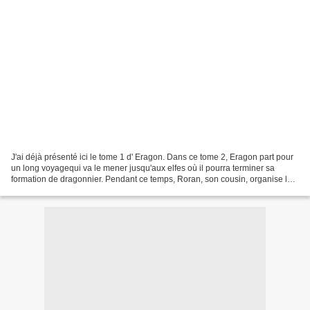
J'ai déjà présenté ici le tome 1 d' Eragon. Dans ce tome 2, Eragon part pour
un long voyagequi va le mener jusqu'aux elfes où il pourra terminer sa
formation de dragonnier. Pendant ce temps, Roran, son cousin, organise la
défense de Carvahall mais Katrina,...