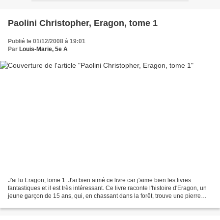
Paolini Christopher, Eragon, tome 1
Publié le 01/12/2008 à 19:01
Par
Louis-Marie, 5e A
J'ai lu Eragon, tome 1. J'ai bien aimé ce livre car j'aime bien les livres
fantastiques et il est très intéressant. Ce livre raconte l'histoire d'Eragon, un
jeune garçon de 15 ans, qui, en chassant dans la forêt, trouve une pierre
soudainement venue de...