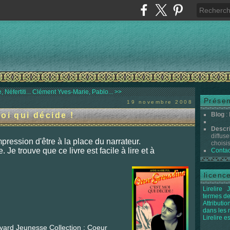
Néfertiti...
Clément Yves-Marie, Pablo... >>
Présen
19 novembre 2008
oi qui décide !
Blog
:
Descr
diffuse
impression d'être à la place du narrateur.
choisis 
. Je trouve que ce livre est facile à lire et à
Contac
licenc
Lirelire
J
termes de
Attributi
dans les
Lirelire e
ayard Jeunesse Collection : Coeur