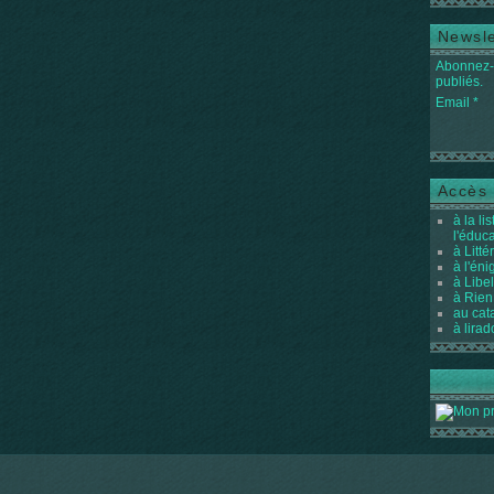
Newsle
Abonnez-v
publiés.
Email
Accès 
à la li
l'éduc
à Litté
à l'én
à Libel
à Rien
au cat
à lirad