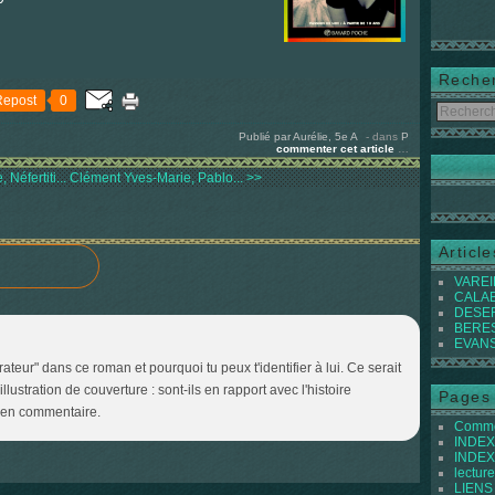
Reche
Repost
0
Publié par Aurélie, 5e A
-
dans
P
commenter cet article
…
Néfertiti...
Clément Yves-Marie, Pablo... >>
Articl
VAREIL
CALABI
DESER
BEREST
EVANS 
rateur" dans ce roman et pourquoi tu peux t'identifier à lui. Ce serait
l'illustration de couverture : sont-ils en rapport avec l'histoire
Pages
i en commentaire.
Commen
INDEX 
INDEX 
lecture
LIENS