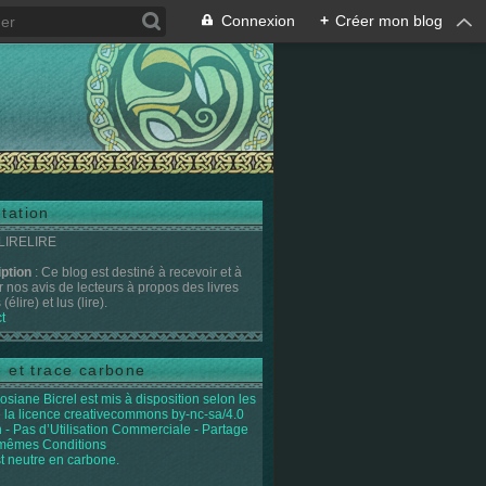
Connexion
+
Créer mon blog
tation
 LIRELIRE
iption
: Ce blog est destiné à recevoir et à
r nos avis de lecteurs à propos des livres
(élire) et lus (lire).
t
e et trace carbone
osiane Bicrel
est mis à disposition selon les
 la licence
creativecommons by-nc-sa/4.0
on - Pas d’Utilisation Commerciale - Partage
 mêmes Conditions
st neutre en carbone.