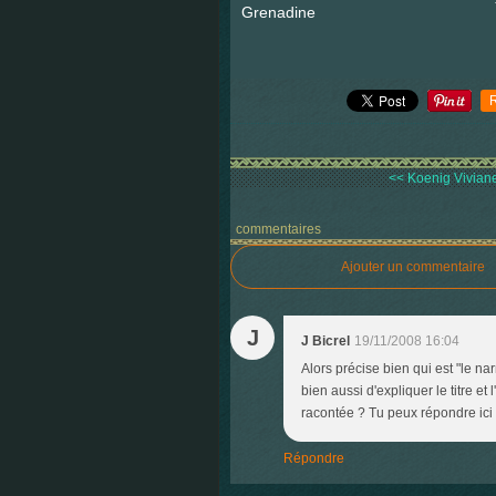
Grenadine
<< Koenig Viviane, 
commentaires
Ajouter un commentaire
J
J Bicrel
19/11/2008 16:04
Alors précise bien qui est "le nar
bien aussi d'expliquer le titre et 
racontée ? Tu peux répondre ic
Répondre