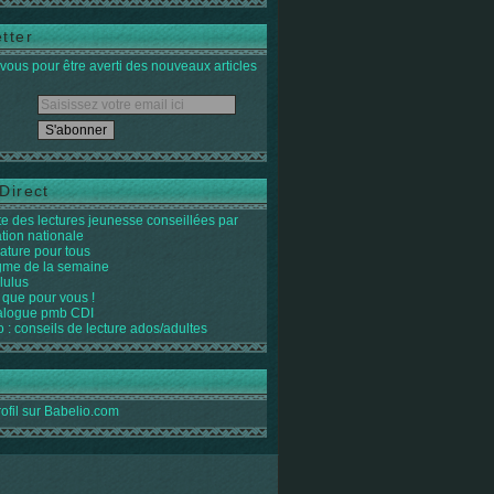
tter
ous pour être averti des nouveaux articles
Direct
ste des lectures jeunesse conseillées par
ation nationale
rature pour tous
igme de la semaine
lulus
 que pour vous !
alogue pmb CDI
o : conseils de lecture ados/adultes