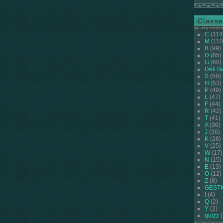
Classe
Auteur
C
(114
M
(110
B
(99)
D
(85)
G
(68)
Défi B
S
(59)
H
(53)
P
(49)
L
(47)
F
(44)
R
(42)
T
(41)
A
(36)
J
(36)
K
(28)
V
(25)
W
(17)
N
(15)
E
(13)
O
(12)
Z
(8)
GEST
I
(4)
Q
(2)
Y
(2)
quizz
(