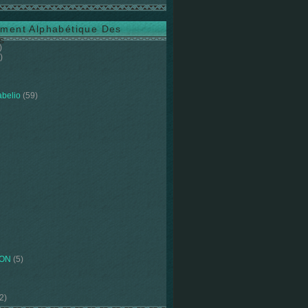
ment Alphabétique Des
s
)
)
abelio
(59)
ION
(5)
2)