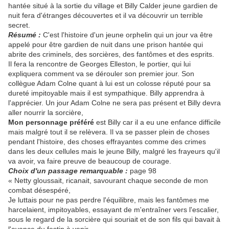
hantée situé à la sortie du village et Billy Calder jeune gardien de
nuit fera d'étranges découvertes et il va découvrir un terrible
secret.
Résumé :
C'est l'histoire d'un jeune orphelin qui un jour va être
appelé pour être gardien de nuit dans une prison hantée qui
abrite des criminels, des sorcières, des fantômes et des esprits.
Il fera la rencontre de Georges Elleston, le portier, qui lui
expliquera comment va se dérouler son premier jour. Son
collègue Adam Colne quant à lui est un colosse réputé pour sa
dureté impitoyable mais il est sympathique. Billy apprendra à
l'apprécier. Un jour Adam Colne ne sera pas présent et Billy devra
aller nourrir la sorcière,
Mon personnage préféré
est Billy car il a eu une enfance difficile
mais malgré tout il se relèvera. Il va se passer plein de choses
pendant l'histoire, des choses effrayantes comme des crimes
dans les deux cellules mais le jeune Billy, malgré les frayeurs qu'il
va avoir, va faire preuve de beaucoup de courage.
Choix d'un passage remarquable :
page 98
« Netty gloussait, ricanait, savourant chaque seconde de mon
combat désespéré,
Je luttais pour ne pas perdre l'équilibre, mais les fantômes me
harcelaient, impitoyables, essayant de m'entraîner vers l'escalier,
sous le regard de la sorcière qui souriait et de son fils qui bavait à