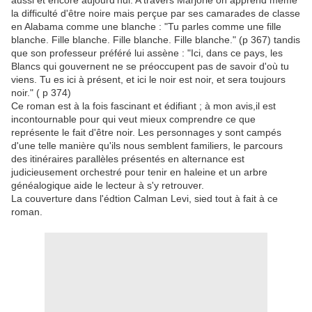
aussi et encore aujourd'hui. A travers Marjorie on apprend même
la difficulté d'être noire mais perçue par ses camarades de classe
en Alabama comme une blanche : "Tu parles comme une fille
blanche. Fille blanche. Fille blanche. Fille blanche." (p 367) tandis
que son professeur préféré lui assène : "Ici, dans ce pays, les
Blancs qui gouvernent ne se préoccupent pas de savoir d'où tu
viens. Tu es ici à présent, et ici le noir est noir, et sera toujours
noir." ( p 374)
Ce roman est à la fois fascinant et édifiant ; à mon avis,il est
incontournable pour qui veut mieux comprendre ce que
représente le fait d'être noir. Les personnages y sont campés
d'une telle manière qu'ils nous semblent familiers, le parcours
des itinéraires parallèles présentés en alternance est
judicieusement orchestré pour tenir en haleine et un arbre
généalogique aide le lecteur à s'y retrouver.
La couverture dans l'édtion Calman Levi, sied tout à fait à ce
roman.