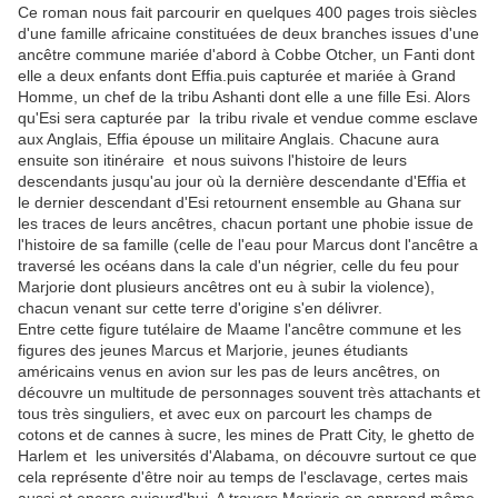
Ce roman nous fait parcourir en quelques 400 pages trois siècles
d'une famille africaine constituées de deux branches issues d'une
ancêtre commune mariée d'abord à Cobbe Otcher, un Fanti dont
elle a deux enfants dont Effia.puis capturée et mariée à Grand
Homme, un chef de la tribu Ashanti dont elle a une fille Esi. Alors
qu'Esi sera capturée par la tribu rivale et vendue comme esclave
aux Anglais, Effia épouse un militaire Anglais. Chacune aura
ensuite son itinéraire et nous suivons l'histoire de leurs
descendants jusqu'au jour où la dernière descendante d'Effia et
le dernier descendant d'Esi retournent ensemble au Ghana sur
les traces de leurs ancêtres, chacun portant une phobie issue de
l'histoire de sa famille (celle de l'eau pour Marcus dont l'ancêtre a
traversé les océans dans la cale d'un négrier, celle du feu pour
Marjorie dont plusieurs ancêtres ont eu à subir la violence),
chacun venant sur cette terre d'origine s'en délivrer.
Entre cette figure tutélaire de Maame l'ancêtre commune et les
figures des jeunes Marcus et Marjorie, jeunes étudiants
américains venus en avion sur les pas de leurs ancêtres, on
découvre un multitude de personnages souvent très attachants et
tous très singuliers, et avec eux on parcourt les champs de
cotons et de cannes à sucre, les mines de Pratt City, le ghetto de
Harlem et les universités d'Alabama, on découvre surtout ce que
cela représente d'être noir au temps de l'esclavage, certes mais