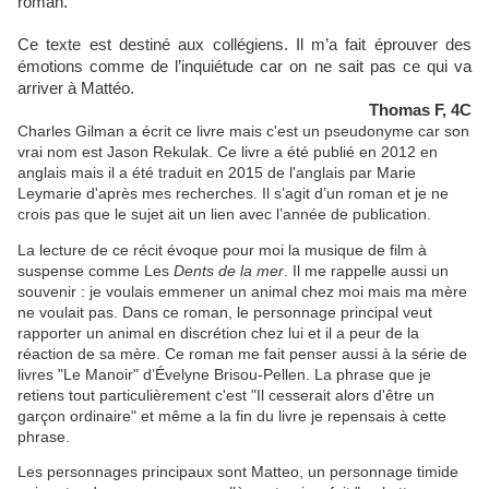
roman.
Ce texte est destiné aux collégiens. Il m’a fait éprouver des
émotions comme de l’inquiétude car on ne sait pas ce qui va
arriver à Mattéo.
Thomas F, 4C
Charles Gilman a écrit ce livre mais c'est un pseudonyme car son
vrai nom est Jason Rekulak. Ce livre a été publié en 2012 en
anglais mais il a été traduit en 2015 de l'anglais par Marie
Leymarie d'après mes recherches. Il s’agit d’un roman et je ne
crois pas que le sujet ait un lien avec l’année de publication.
La lecture de ce récit évoque pour moi la musique de film à
suspense comme Les
Dents de la mer
. Il me rappelle aussi un
souvenir : je voulais emmener un animal chez moi mais ma mère
ne voulait pas. Dans ce roman, le personnage principal veut
rapporter un animal en discrétion chez lui et il a peur de la
réaction de sa mère. Ce roman me fait penser aussi à la série de
livres "Le Manoir" d’Évelyne Brisou-Pellen. La phrase que je
retiens tout particulièrement c'est "Il cesserait alors d'être un
garçon ordinaire" et même a la fin du livre je repensais à cette
phrase.
Les personnages principaux sont Matteo, un personnage timide