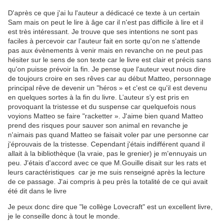
D'après ce que j'ai lu l'auteur a dédicacé ce texte à un certain
Sam mais on peut le lire à âge car il n'est pas difficile à lire et il
est très intéressant. Je trouve que ses intentions ne sont pas
faciles à percevoir car l'auteur fait en sorte qu'on ne s'attende
pas aux évènements à venir mais en revanche on ne peut pas
hésiter sur le sens de son texte car le livre est clair et précis sans
qu'on puisse prévoir la fin. Je pense que l'auteur veut nous dire
de toujours croire en ses rêves car au début Matteo, personnage
principal rêve de devenir un "héros » et c'est ce qu'il est devenu
en quelques sortes à la fin du livre. L’auteur s'y est pris en
provoquant la tristesse et du suspense car quelquefois nous
voyions Matteo se faire "racketter ». J'aime bien quand Matteo
prend des risques pour sauver son animal en revanche je
n'aimais pas quand Matteo se faisait voler par une personne car
j'éprouvais de la tristesse. Cependant j'étais indifférent quand il
allait à la bibliothèque (la vraie, pas le grenier) je m'ennuyais un
peu. J'étais d'accord avec ce que M.Gouille disait sur les rats et
leurs caractéristiques car je me suis renseigné après la lecture
de ce passage. J'ai compris à peu près la totalité de ce qui avait
été dit dans le livre
Je peux donc dire que "le collège Lovecraft" est un excellent livre,
je le conseille donc à tout le monde.