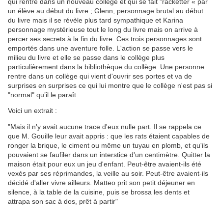
qui rentre dans un nouveau collège et qui se fait "racketter « par
un élève au début du livre ; Glenn, personnage brutal au début
du livre mais il se révèle plus tard sympathique et Karina
personnage mystérieuse tout le long du livre mais on arrive à
percer ses secrets à la fin du livre. Ces trois personnages sont
emportés dans une aventure folle. L'action se passe vers le
milieu du livre et elle se passe dans le collège plus
particulièrement dans la bibliothèque du collège. Une personne
rentre dans un collège qui vient d'ouvrir ses portes et va de
surprises en surprises ce qui lui montre que le collège n'est pas si
"normal" qu’il le paraît.
Voici un extrait :
"Mais il n'y avait aucune trace d'eux nulle part. Il se rappela ce
que M. Gouille leur avait appris : que les rats étaient capables de
ronger la brique, le ciment ou même un tuyau en plomb, et qu'ils
pouvaient se faufiler dans un interstice d'un centimètre. Quitter la
maison était pour eux un jeu d'enfant. Peut-être avaient-ils été
vexés par ses réprimandes, la veille au soir. Peut-être avaient-ils
décidé d'aller vivre ailleurs. Matteo prit son petit déjeuner en
silence, à la table de la cuisine, puis se brossa les dents et
attrapa son sac à dos, prêt à partir"