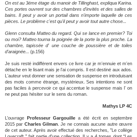
On est au 3éme étage du manoir de Tillinghast, expliqua Karina.
Ces portes ouvrent sur des chambres d'invités et des salles de
bains. Il peut y avoir un portail dans n'importe laquelle de ces
pièces. Le problème c'est qu'il peut y avoir tout autre chose...
Glenn consulta Matteo du regard. Qui se lance en premier? Toi
ou moi? Matteo tourna la poignée de la porte la plus proche. La
chambre, tapissée d' une couche de poussière et de toiles
d'araignée...
(p.156)
Je suis resté indifférent envers ce livre car je m'ennuie et m'en
détache en le lisant mais je l'ai compris. Il est destiné aux ados.
L'auteur veut donner une sensation de suspense en introduisant
des mots comme étrange, mystérieux. Ses intentions ne sont
pas faciles à percevoir ce qui accentue le suspense mais l' on
ne peut pas hésiter sur le sens du roman.
Mathys LP 4C
L’ouvrage
Professeur Gargouille
a été écrit en septembre
2015 par
Charles Gilman
. Je ne connais aucune autre œuvre
de cet auteur. Après avoir effectué des recherches, ”Le collège
Lovecraft ” fait partie d’une collection. Il y a 4 tomes dont “Les