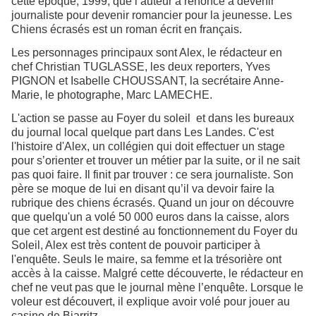
cette époque, 1999, que l’auteur a renoncé à devenir
journaliste pour devenir romancier pour la jeunesse. Les
Chiens écrasés est un roman écrit en français.
Les personnages principaux sont Alex, le rédacteur en
chef Christian TUGLASSE, les deux reporters, Yves
PIGNON et Isabelle CHOUSSANT, la secrétaire Anne-
Marie, le photographe, Marc LAMECHE.
L'action se passe au Foyer du soleil et dans les bureaux
du journal local quelque part dans Les Landes. C'est
l'histoire d'Alex, un collégien qui doit effectuer un stage
pour s’orienter et trouver un métier par la suite, or il ne sait
pas quoi faire. Il finit par trouver : ce sera journaliste. Son
père se moque de lui en disant qu’il va devoir faire la
rubrique des chiens écrasés. Quand un jour on découvre
que quelqu'un a volé 50 000 euros dans la caisse, alors
que cet argent est destiné au fonctionnement du Foyer du
Soleil, Alex est très content de pouvoir participer à
l'enquête. Seuls le maire, sa femme et la trésorière ont
accès à la caisse. Malgré cette découverte, le rédacteur en
chef ne veut pas que le journal mène l’enquête. Lorsque le
voleur est découvert, il explique avoir volé pour jouer au
casino de Biarritz.