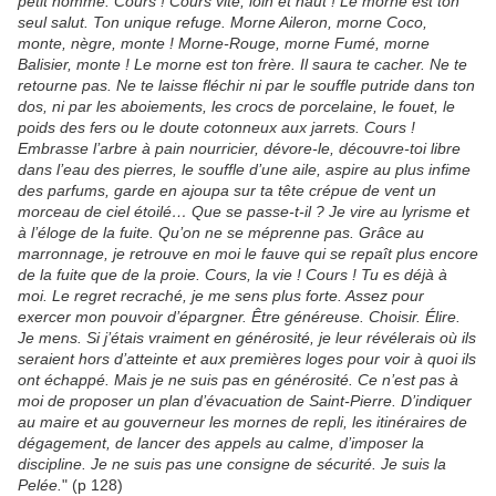
petit homme. Cours ! Cours vite, loin et haut ! Le morne est ton
seul salut. Ton unique refuge. Morne Aileron, morne Coco,
monte, nègre, monte ! Morne-Rouge, morne Fumé, morne
Balisier, monte ! Le morne est ton frère. Il saura te cacher. Ne te
retourne pas. Ne te laisse fléchir ni par le souffle putride dans ton
dos, ni par les aboiements, les crocs de porcelaine, le fouet, le
poids des fers ou le doute cotonneux aux jarrets. Cours !
Embrasse l’arbre à pain nourricier, dévore-le, découvre-toi libre
dans l’eau des pierres, le souffle d’une aile, aspire au plus infime
des parfums, garde en ajoupa sur ta tête crépue de vent un
morceau de ciel étoilé… Que se passe-t-il ? Je vire au lyrisme et
à l’éloge de la fuite. Qu’on ne se méprenne pas. Grâce au
marronnage, je retrouve en moi le fauve qui se repaît plus encore
de la fuite que de la proie. Cours, la vie ! Cours ! Tu es déjà à
moi. Le regret recraché, je me sens plus forte. Assez pour
exercer mon pouvoir d’épargner. Être généreuse. Choisir. Élire.
Je mens. Si j’étais vraiment en générosité, je leur révélerais où ils
seraient hors d’atteinte et aux premières loges pour voir à quoi ils
ont échappé. Mais je ne suis pas en générosité. Ce n’est pas à
moi de proposer un plan d’évacuation de Saint-Pierre. D’indiquer
au maire et au gouverneur les mornes de repli, les itinéraires de
dégagement, de lancer des appels au calme, d’imposer la
discipline. Je ne suis pas une consigne de sécurité. Je suis la
Pelée.
" (p 128)