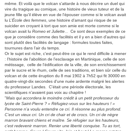
même. Et voilà que le volcan s'attarde à nous décrire un duel qui
vire du tragique au comique, une histoire de vieux tuteur et de la
jeune fille qu'il élève en vue de l'épouser comme si le volcan avait
lu
L’École des femmes
, une histoire d'amant qui risque de se
suicider en croyant à tort que son amie est morte comme si le
volcan avait lu
Romeo et Juliette
... Ce sont deux exemples de ce
que je considère comme des facilités et il y en a bien d'autres qui
sont plutôt des facilités de langage : formules toutes faites,
tournures dans l'air du temps.
Or le sujet est riche, c'est peut-être ce qui le rend difficile à mener
: l'histoire de l'abolition de l'esclavage en Martinique, celle de son
métissage, celle de l'édification de la ville, de son enrichissement
par le sucre et le rhum, celle de ses traditions, et bien sûr celle du
volcan et de cette éruption du 8 mai 1902 à 7h52 qui fit 30000 en
quatre-vingt-dix secondes d'une nuée ardente malgré les alertes
du professeur Landes. C'était une période électorale, les
scientifiques n'avaient pas voix au chapitre !
"
Mais qui accordera le moindre crédit à un petit professeur du
lycée de Saint-Pierre ? « Réfugiez-vous sur les hauteurs ! »
Personne n’a voulu entendre ce cri. Il résonne au plus profond.
C’est un vieux cri. Un cri de chair et de crocs. Un cri de nègre
marron bravant chiens et maître. Se réfugier sur les hauteurs,
c’est redevenir marron. Renier une liberté conquise. Tu as tort,