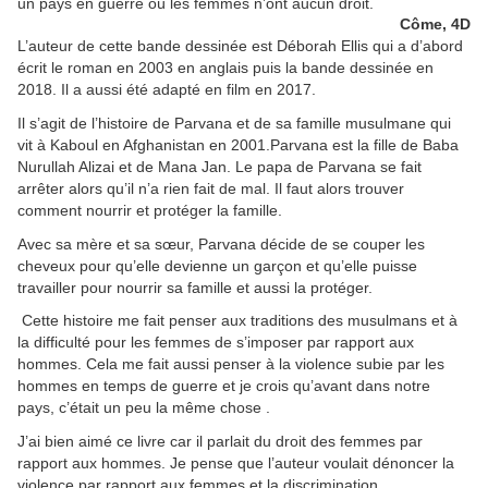
un pays en guerre où les femmes n’ont aucun droit.
Côme, 4D
L’auteur de cette bande dessinée est Déborah Ellis qui a d’abord
écrit le roman en 2003 en anglais puis la bande dessinée en
2018. Il a aussi été adapté en film en 2017.
Il s’agit de l’histoire de Parvana et de sa famille musulmane qui
vit à Kaboul en Afghanistan en 2001.Parvana est la fille de Baba
Nurullah Alizai et de Mana Jan. Le papa de Parvana se fait
arrêter alors qu’il n’a rien fait de mal. Il faut alors trouver
comment nourrir et protéger la famille.
Avec sa mère et sa sœur, Parvana décide de se couper les
cheveux pour qu’elle devienne un garçon et qu’elle puisse
travailler pour nourrir sa famille et aussi la protéger.
Cette histoire me fait penser aux traditions des musulmans et à
la difficulté pour les femmes de s’imposer par rapport aux
hommes. Cela me fait aussi penser à la violence subie par les
hommes en temps de guerre et je crois qu’avant dans notre
pays, c’était un peu la même chose .
J’ai bien aimé ce livre car il parlait du droit des femmes par
rapport aux hommes. Je pense que l’auteur voulait dénoncer la
violence par rapport aux femmes et la discrimination.