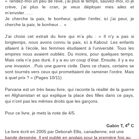
« Tendez-moi un peu de rêve, j’ai plus le temps, sauvez-moi, ici je
crève, j’ai plus le cran, je veux déployer mes ailes et
m’envoler……
Je cherche la paix, le bonheur, quitter l’enfer, ici j’ai peur, je
cherche la paix, le bonheur… »
J’ai choisi cet extrait du livre qui m’a plu : « Il n’y a pas si
longtemps, nous avons connu la paix, ici à Kaboul. Les enfants
allaient à l’école, les femmes étudiaient à l’université. Tous les
empires nous avaient oubliés. Du moins, pour quelques temps.
Mais cela n’a pas duré, il y a eu un coup d’état. Ensuite, il y a eu
une invasion…Puis une guerre civile. Dans ce chaos, certains se
sont tournés vers ceux qui promettaient de ramener l’ordre. Mais
à quel prix ? » (Pages 10/11)
Parvana est un très beau livre, qui raconte la réalité de la guerre
en Afghanistan et qui explique la place des filles dans ce pays,
qui n’ont pas les mêmes droits que les garçons.
Pour ce livre, je mets la note de 4/5.
e
Gabin T, 4
C
Le livre écrit en 2005 par Deborah Ellis, canadienne, est une
bande dessinée. Il est publié en anglais pour la première fois au