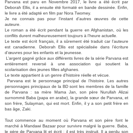
Parvana est paru en Novembre 2017, le livre a été écrit par
Deborah Ellis, il a ensuite été formaté en bande dessinée. Enfin,
le livre a été adapté en film par Nora Twomey.
Je ne connais pas pour l’instant d’autres œuvres de cette
auteure.
Le roman a été écrit pendant la guerre en Afghanistan, où les
conflits durent malheureusement toujours à l’heure actuelle.
Le texte est écrit français, il a sûrement été traduit car l’auteure
est canadienne. Deborah Ellis est spécialisée dans l’écriture
d’œuvres pour les enfants et la jeunesse.
L’argent gagné grâce aux différents livres de la série Parvana est
entièrement reversé à une association qui soutient la
scolarisation des jeunes filles afghanes.
Le texte appartient à un genre d’histoire réelle et vécue.
Parvana est le personnage principal de l’histoire. Les autres
personnages principaux de la BD sont les membres de la famille
de Parvana : sa mère Mama Jan, son père Nurullah Alizai
surnommé Baba (papa en arabe), la grande sœur de Parvana, et
son frère, Sulayman, qui est mort. Enfin, il y a son petit frère en
bas âge, Zaki.
Tout commence au moment où Parvana et son père font le
marché à Mandawi Bazaar pour survivre malgré la guerre. Baba,
le père de Parvana lit et écrit : il est très instruit. Il a perdu son