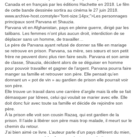
Canada et en français par les éditions Hachette en 2018. Le film
de cette bande dessinée sortira au cinéma le 27 juin 2018.
www.archive-host.comstyle="font-size:14px;">
Les personnages
principaux sont Parvana et Shauzia.
Parvana vit en Afghanistan, pays en pleine guerre, dirigé par les
talibans. Les femmes n’ont plus aucun droit, interdiction de se
déplacer sans un homme, de travailler…
Le père de Parvana ayant refusé de donner sa fille en mariage
se retrouve en prison. Parvana, sa mère, ses sœurs et son petit
frère ne peuvent donc plus rien faire seuls. Parvana et son amie
de classe, Shauzia, décident alors de se déguiser en homme
pour pouvoir travailler et gagner de l’argent. Parvana pourra faire
manger sa famille et retrouver son père. Elle pensait qu’en
donnant un « pot de vin » au gardien de prison elle pourrait voir
son père.
Elle trouve un travail dans une carrière d’argile mais là elle se fait
démasquer par Idrees, celui qui voulait se marier avec elle. Elle
doit donc fuir avec toute sa famille et décide de rejoindre son
père.
À la prison elle voit son cousin Razaq, qui est gardien de la
prison. Il l’aide à libérer son père mais trop malade, il meurt sur le
chemin du retour.
J’ai bien aimé ce livre. L’auteur parle d’un pays différent du mien,