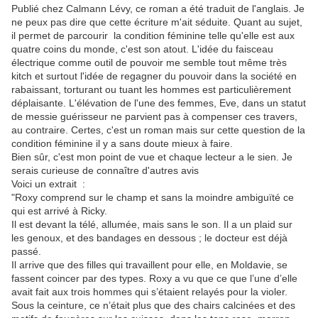
Publié chez Calmann Lévy, ce roman a été traduit de l'anglais. Je
ne peux pas dire que cette écriture m'ait séduite. Quant au sujet,
il permet de parcourir la condition féminine telle qu'elle est aux
quatre coins du monde, c'est son atout. L'idée du faisceau
électrique comme outil de pouvoir me semble tout même très
kitch et surtout l'idée de regagner du pouvoir dans la société en
rabaissant, torturant ou tuant les hommes est particulièrement
déplaisante. L'élévation de l'une des femmes, Eve, dans un statut
de messie guérisseur ne parvient pas à compenser ces travers,
au contraire. Certes, c'est un roman mais sur cette question de la
condition féminine il y a sans doute mieux à faire.
Bien sûr, c'est mon point de vue et chaque lecteur a le sien. Je
serais curieuse de connaître d'autres avis
Voici un extrait :
"Roxy comprend sur le champ et sans la moindre ambiguïté ce
qui est arrivé à Ricky.
Il est devant la télé, allumée, mais sans le son. Il a un plaid sur
les genoux, et des bandages en dessous ; le docteur est déjà
passé.
Il arrive que des filles qui travaillent pour elle, en Moldavie, se
fassent coincer par des types. Roxy a vu que ce que l’une d’elle
avait fait aux trois hommes qui s’étaient relayés pour la violer.
Sous la ceinture, ce n’était plus que des chairs calcinées et des