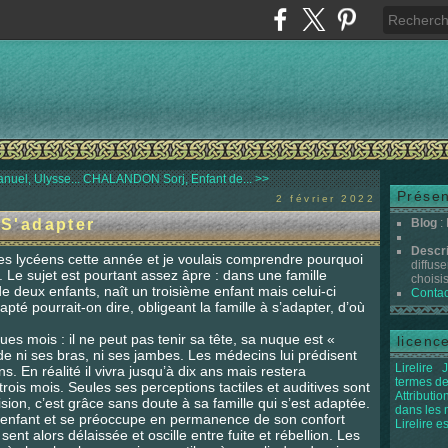
uel, Ulysse...
CHALANDON Sorj, Enfant de... >>
Présen
2 février 2022
S'adapter
Blog
:
Descr
s lycéens cette année et je voulais comprendre pourquoi
diffuse
. Le sujet est pourtant assez âpre : dans une famille
choisis 
 deux enfants, naît un troisième enfant mais celui-ci
Contac
té pourrait-on dire, obligeant la famille à s’adapter, d’où
es mois : il ne peut pas tenir sa tête, sa nuque est «
licenc
nde ni ses bras, ni ses jambes. Les médecins lui prédisent
Lirelire
J
s. En réalité il vivra jusqu’à dix ans mais restera
termes de
rois mois. Seules ses perceptions tactiles et auditives sont
Attributi
vision, c’est grâce sans doute à sa famille qui s’est adaptée.
dans les
et enfant et se préoccupe en permanence de son confort
Lirelire e
ent alors délaissée et oscille entre fuite et rébellion. Les