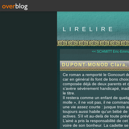
LIRELIRE
<< SCHMITT Eric-Emman
DUPONT-MONOD Clara, 
Ce roman a remporté le Goncourt de
car en général ils font de bons choix
composée déjà de deux parents et de
s’avère sévèrement handicapé, inadap
le titre.
Il restera comme un enfant de quelqu
molle », il ne voit pas, il ne comma
une vie assez courte : jusque trois an
toujours aussi habile qu’un bébé de t
actives. S’il vit au-delà de toute pré
L’ainé a pris la responsabilité de c
voire de son bonheur. La cadette se s