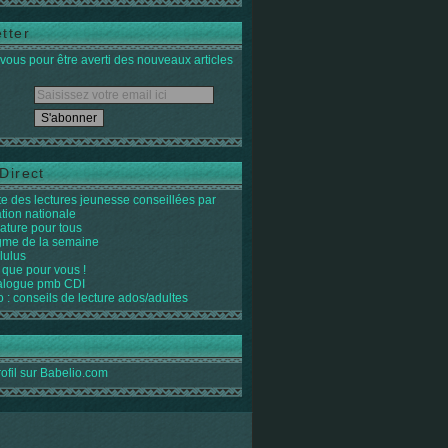
tter
ous pour être averti des nouveaux articles
Direct
ste des lectures jeunesse conseillées par
ation nationale
rature pour tous
igme de la semaine
lulus
 que pour vous !
alogue pmb CDI
o : conseils de lecture ados/adultes