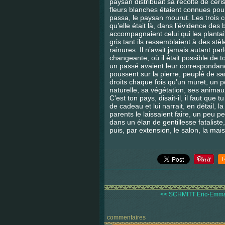
paysan distribuait sa récolte de ceri
fleurs blanches étaient connues pou
passa, le paysan mourut. Les trois c
qu’elle était là, dans l’évidence de
accompagnaient celui qui les plantai
gris tant ils ressemblaient à des stè
rainures. Il n’avait jamais autant p
changeante, où il était possible de to
un passé avaient leur correspondance
poussent sur la pierre, peuplé de sa
droits chaque fois qu’un muret, un p
naturelle, sa végétation, ses anima
C’est ton pays, disait-il, il faut que
de cadeau et lui narrait, en détail, l
parents le laissaient faire, un peu 
dans un élan de gentillesse fataliste,
puis, par extension, le salon, la maiso
<< SCHMITT Eric-Emman
commentaires