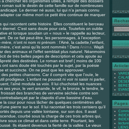
 chercher les organismes utiles, à remplir des dossiers
roman suit le destin de cette famille sur de nombreuses
ndicapé. Le dernier né aussi, lui qui n’a jamais connu
 s’adapter car même mort ce petit être continue de marquer
Reche
ui racontent cette histoire. Elles constituent le berceau
n éternel. C’est sans doute pour cela. Toutefois on oublie
ative et lorsque soudain un « nous » le rappelle au lecteur,
ant. De ce fait peut-être, les personnages, à l’exception
ère, n’ont ni nom ni prénom : l’Ainé, la cadette,l’enfant,
d mère, c’est ainsi qu’ils sont nommés ! Dans
Anima,
Wajdi
par des animaux et l’effet semblait plus naturel. Néanmoins
cit de très belles pages de description et cela ajoute au
’âpreté des destinées. Le roman est bref ( moins de 100
 ont sans doute été touchés par le sujet, par la poésie
Articl
se et succincte. On ne peut que les approuver.
VAREIL
t des petites chansons. Car il comprit vite que l’ouïe, le
CALABI
til prodigieux. L’enfant ne pouvait ni voir ni saisir ni parler,
DESER
ent, l’aîné modula sa voix. Il lui chuchotait les nuances
BEREST
 ses yeux, le vert amande, le vif, le bronze, le tendre, le
EVANS 
. Il froissait des branches de verveine séchée contre son
’il contrebalançait par le clapotis d’une bassine d’eau.
de la cour pour nous lâcher de quelques centimètres afin
Pages
ne pierre sur le sol. Il lui racontait les trois cerisiers qu’il
tés depuis une vallée lointaine, sur son dos. Il avait
Commen
INDEX 
escendue, courbé sous la charge de ces trois arbres qui,
INDEX 
ivre sous ce climat et dans cette terre. Pourtant, les
lecture
ssé. Ils étaient devenus la fierté de la vallée. Le vieux
LIENS