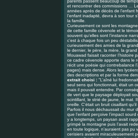
parents passent beaucoup de temps à
et rencontrer des commissions … Le 
années après de décès de l’enfant ha
l’enfant inadapté, devra à son tour
la famille.
Curieusement ce sont les montagnes q
de cette famille cévenole et le témoi
souvent qu’elles sont l’instance narr
c’est à chaque fois un peu déstabilis
curieusement des amies de la grand-m
le dernier, le père, la mère, la gran
Mouawad faisait raconter l’histoire 
ce cadre cévenole apporte dans le ré
récit une poésie qui contrebalance l
pages) mais dense. Alors les lycéens
des descriptions et par la forme den
extrait choisi :
"L’aîné lui fredonnai
seul sens qui fonctionnait, était un ou
mais il pouvait entendre. Par conséqu
de vert que le paysage déployait sous
scintillant, le strié de jaune, le mat
oreille. C’était un bruit cisaillant qu
Parfois il nous déchaussait du mur 
que l’enfant perçoive l’impact sourd d’u
y a longtemps, un paysan avait rappor
grimpé la montagne puis l’avait red
en toute logique, n’auraient pas pu v
cerisiers avaient miraculeusement pou