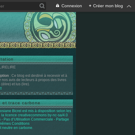
Connexion
+
Créer mon blog
tation
 LIRELIRE
iption
: Ce blog est destiné à recevoir et à
r nos avis de lecteurs à propos des livres
(élire) et lus (lire).
t
e et trace carbone
osiane Bicrel
est mis à disposition selon les
 la licence
creativecommons by-nc-sa/4.0
on - Pas d’Utilisation Commerciale - Partage
 mêmes Conditions
st neutre en carbone.