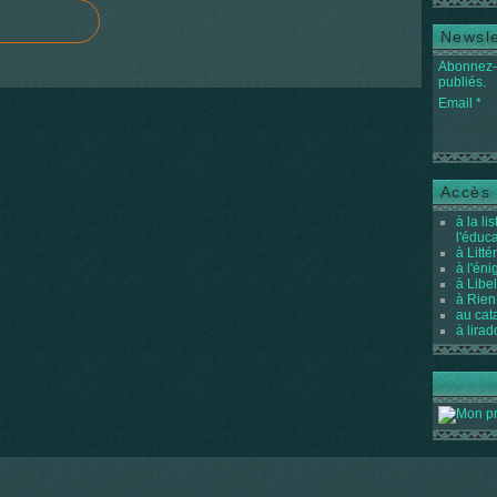
Newsle
Abonnez-v
publiés.
Email
Accès 
à la li
l'éduc
à Litté
à l'én
à Libel
à Rien
au cat
à lirad