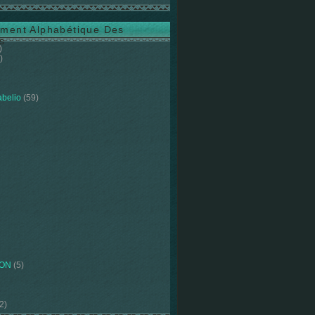
ment Alphabétique Des
s
)
)
abelio
(59)
ION
(5)
2)