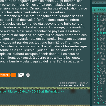
ses que l’on dégustait avec solennité. Au printemps, ses
r porter bonheur. On les offrait aux malades. Le temps
erisiers le suivirent. On ne chercha pas d’explication parce
Classe
s branches subitement rabougries : les arbres
Auteur
t. Personne n’eut le cœur de toucher aux troncs secs et
C
(114
les, que l’aîné décrivait à l’enfant dans leurs moindres
M
(110
B
(99)
arlé à quelqu’un. Le monde était devenu une bulle sonore,
D
(85)
ut traduire par le bruit et la voix. Un visage, une émotion,
G
(68)
 audible. Ainsi l’aîné racontait ce pays où les arbres
Défi B
ngliers et de rapaces, ce pays qui se cabre et reprend ses
S
(59)
otager, un traversier étaient construits, imposant sa pente
H
(53)
ux, exigeant par-dessus tout une humilité de l’homme. «
P
(49)
 tu l’écoutes. » Les matins de Noël, il malaxait les emballages
L
(47)
F
(44)
a forme et les couleurs du jouet qui ne servirait pas. Les
R
(42)
perplexes, d’abord occupés à tenir debout. Les cousins,
T
(41)
 se mirent, eux aussi, à décrire à voix haute les jouets,
A
(36)
n, la famille – cela jusqu’au délire, et l’aîné riait aussi."
J
(36)
K
(28)
V
(25)
W
(17)
Repost
0
N
(15)
E
(13)
O
(12)
Publié par jbicrel
-
dans
D
commenter cet article
…
Z
(8)
GEST
uel, Ulysse...
CHALANDON Sorj, Enfant de... >>
I
(4)
Q
(2)
Y
(2)
quizz
(