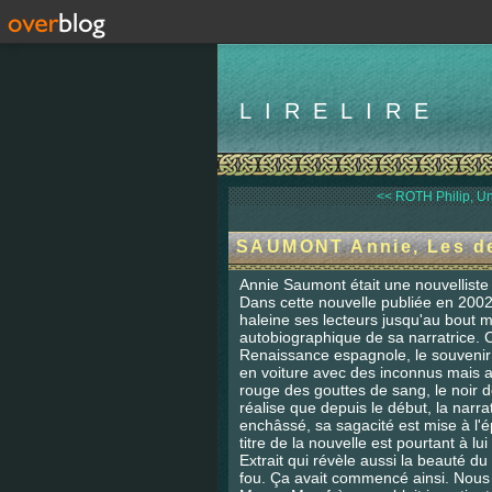
LIRELIRE
<< ROTH Philip, 
SAUMONT Annie, Les de
Annie Saumont était une nouvelliste 
Dans cette nouvelle publiée en 2002
haleine ses lecteurs jusqu'au bout mê
autobiographique de sa narratrice. Ce
Renaissance espagnole, le souvenir 
en voiture avec des inconnus mais aus
rouge des gouttes de sang, le noir de l
réalise que depuis le début, la narratr
enchâssé, sa sagacité est mise à l'ép
titre de la nouvelle est pourtant à l
Extrait qui révèle aussi la beauté du 
fou. Ça avait commencé ainsi. Nous