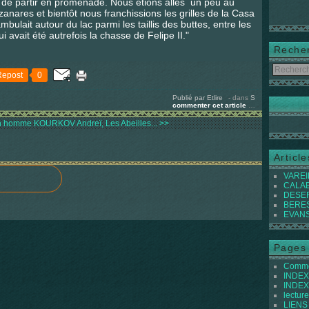
 de partir en promenade. Nous étions allés un peu au
zanares et bientôt nous franchissions les grilles de la Casa
bulait autour du lac parmi les taillis des buttes, entre les
i avait été autrefois la chasse de Felipe II."
Reche
Repost
0
Publié par Etlire
-
dans
S
commenter cet article
…
Un homme
KOURKOV Andreï, Les Abeilles... >>
Articl
VAREIL
CALABI
DESER
BEREST
EVANS 
Pages
Commen
INDEX 
INDEX 
lecture
LIENS