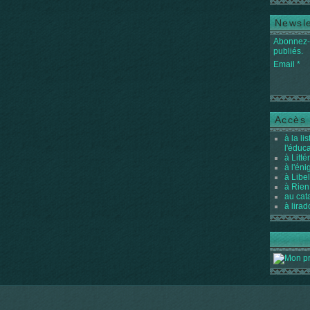
Newsle
Abonnez-v
publiés.
Email
Accès 
à la li
l'éduc
à Litté
à l'én
à Libel
à Rien
au cat
à lirad