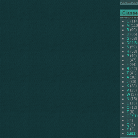
Classe
Auteur
C
(114
M
(110
B
(99)
D
(85)
G
(68)
Défi B
S
(59)
H
(53)
P
(49)
L
(47)
F
(44)
R
(42)
T
(41)
A
(36)
J
(36)
K
(28)
V
(25)
W
(17)
N
(15)
E
(13)
O
(12)
Z
(8)
GEST
I
(4)
Q
(2)
Y
(2)
quizz
(