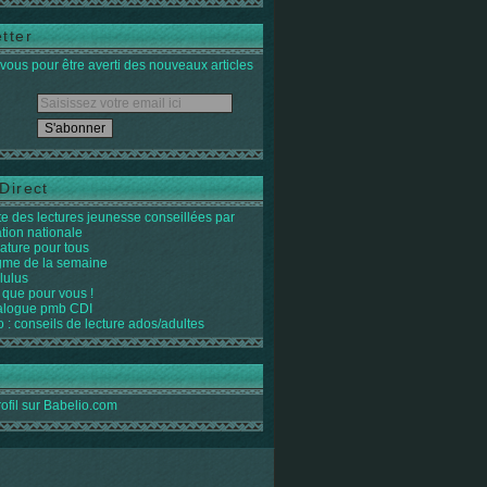
tter
ous pour être averti des nouveaux articles
Direct
ste des lectures jeunesse conseillées par
ation nationale
rature pour tous
igme de la semaine
lulus
 que pour vous !
alogue pmb CDI
o : conseils de lecture ados/adultes