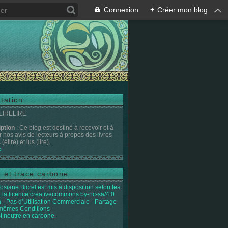
Connexion
+
Créer mon blog
tation
 LIRELIRE
iption
: Ce blog est destiné à recevoir et à
r nos avis de lecteurs à propos des livres
(élire) et lus (lire).
t
e et trace carbone
osiane Bicrel
est mis à disposition selon les
 la licence
creativecommons by-nc-sa/4.0
on - Pas d’Utilisation Commerciale - Partage
 mêmes Conditions
st neutre en carbone.