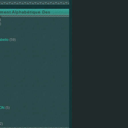
ment Alphabétique Des
s
)
)
abelio
(59)
ION
(5)
2)