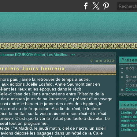
Un homme
KOURKOV Andreï, Les Abeilles... >>
Présen
9 juin 2022
rniers Jours heureux
Blog
:
Descr
hors pair, j'aime la retrouver de temps à autre.
diffuse
 aux éditions Joëlle Losfeld, Annie Saumont tient en
choisis 
lant les lieux et les époques dans le récit
Contac
lle-ci tisse des liens arachnéens entre l'histoire de la
de quelques jours de sa jeunesse, le présent d'un voyage
si entre le bleu et le jaune des cirés des hippies, le
licenc
a nuit ou de l'inquisition. A la fin du récit, le lecteur
Lirelire
J
ice le mettait sur la voie mais entre son récit et le récit
termes de
reuve. C'est que la vérité n'était pas facile à dévoiler. Le
Attributi
ui seul tout un programme.
dans les
texte : "A Madrid, le jeudi matin, ciel de nacre, un soleil
Lirelire e
 avions déposé les bagages dans un hôtel de la Calle