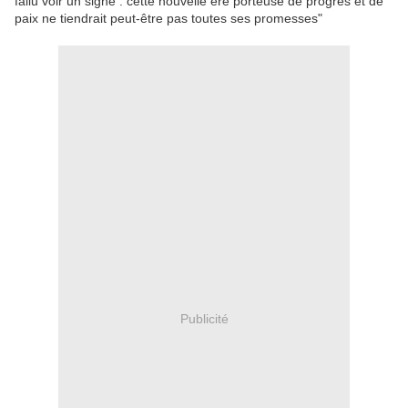
fallu voir un signe : cette nouvelle ère porteuse de progrès et de
paix ne tiendrait peut-être pas toutes ses promesses"
Publicité