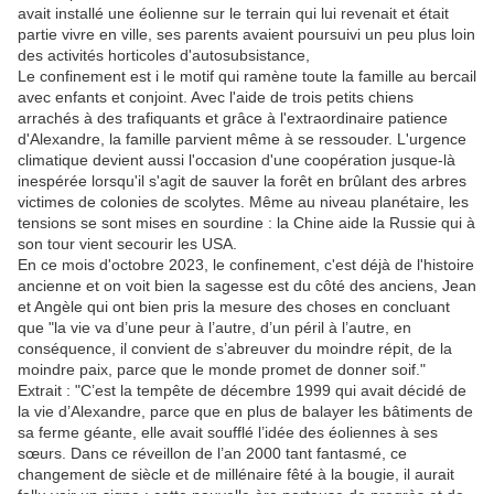
avait installé une éolienne sur le terrain qui lui revenait et était
partie vivre en ville, ses parents avaient poursuivi un peu plus loin
des activités horticoles d'autosubsistance,
Le confinement est i le motif qui ramène toute la famille au bercail
avec enfants et conjoint. Avec l'aide de trois petits chiens
arrachés à des trafiquants et grâce à l'extraordinaire patience
d'Alexandre, la famille parvient même à se ressouder. L'urgence
climatique devient aussi l'occasion d'une coopération jusque-là
inespérée lorsqu'il s'agit de sauver la forêt en brûlant des arbres
victimes de colonies de scolytes. Même au niveau planétaire, les
tensions se sont mises en sourdine : la Chine aide la Russie qui à
son tour vient secourir les USA.
En ce mois d'octobre 2023, le confinement, c'est déjà de l'histoire
ancienne et on voit bien la sagesse est du côté des anciens, Jean
et Angèle qui ont bien pris la mesure des choses en concluant
que "la vie va d’une peur à l’autre, d’un péril à l’autre, en
conséquence, il convient de s’abreuver du moindre répit, de la
moindre paix, parce que le monde promet de donner soif."
Extrait : "C’est la tempête de décembre 1999 qui avait décidé de
la vie d’Alexandre, parce que en plus de balayer les bâtiments de
sa ferme géante, elle avait soufflé l’idée des éoliennes à ses
sœurs. Dans ce réveillon de l’an 2000 tant fantasmé, ce
changement de siècle et de millénaire fêté à la bougie, il aurait