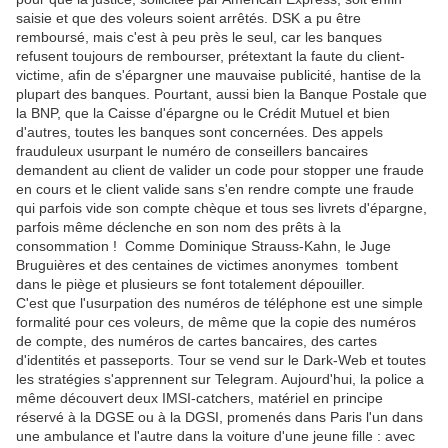
saisie et que des voleurs soient arrêtés. DSK a pu être
remboursé, mais c'est à peu près le seul, car les banques
refusent toujours de rembourser, prétextant la faute du client-
victime, afin de s'épargner une mauvaise publicité, hantise de la
plupart des banques. Pourtant, aussi bien la Banque Postale que
la BNP, que la Caisse d'épargne ou le Crédit Mutuel et bien
d'autres, toutes les banques sont concernées. Des appels
frauduleux usurpant le numéro de conseillers bancaires
demandent au client de valider un code pour stopper une fraude
en cours et le client valide sans s'en rendre compte une fraude
qui parfois vide son compte chèque et tous ses livrets d'épargne,
parfois même déclenche en son nom des prêts à la
consommation ! Comme Dominique Strauss-Kahn, le Juge
Bruguières et des centaines de victimes anonymes tombent
dans le piège et plusieurs se font totalement dépouiller.
C'est que l'usurpation des numéros de téléphone est une simple
formalité pour ces voleurs, de même que la copie des numéros
de compte, des numéros de cartes bancaires, des cartes
d'identités et passeports. Tour se vend sur le Dark-Web et toutes
les stratégies s'apprennent sur Telegram. Aujourd'hui, la police a
même découvert deux IMSI-catchers, matériel en principe
réservé à la DGSE ou à la DGSI, promenés dans Paris l'un dans
une ambulance et l'autre dans la voiture d'une jeune fille : avec