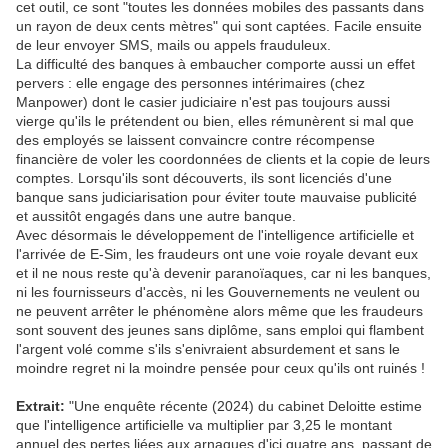
cet outil, ce sont "toutes les données mobiles des passants dans
un rayon de deux cents mètres" qui sont captées. Facile ensuite
de leur envoyer SMS, mails ou appels frauduleux.
La difficulté des banques à embaucher comporte aussi un effet
pervers : elle engage des personnes intérimaires (chez
Manpower) dont le casier judiciaire n'est pas toujours aussi
vierge qu'ils le prétendent ou bien, elles rémunèrent si mal que
des employés se laissent convaincre contre récompense
financière de voler les coordonnées de clients et la copie de leurs
comptes. Lorsqu'ils sont découverts, ils sont licenciés d'une
banque sans judiciarisation pour éviter toute mauvaise publicité
et aussitôt engagés dans une autre banque.
Avec désormais le développement de l'intelligence artificielle et
l'arrivée de E-Sim, les fraudeurs ont une voie royale devant eux
et il ne nous reste qu'à devenir paranoïaques, car ni les banques,
ni les fournisseurs d'accès, ni les Gouvernements ne veulent ou
ne peuvent arrêter le phénomène alors même que les fraudeurs
sont souvent des jeunes sans diplôme, sans emploi qui flambent
l'argent volé comme s'ils s'enivraient absurdement et sans le
moindre regret ni la moindre pensée pour ceux qu'ils ont ruinés !
Extrait:
"Une enquête récente (2024) du cabinet Deloitte estime
que l'intelligence artificielle va multiplier par 3,25 le montant
annuel des pertes liées aux arnaques d'ici quatre ans, passant de