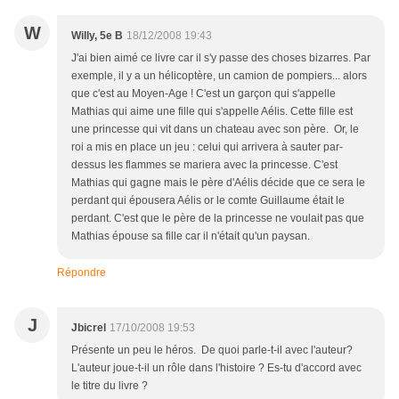
W
Willy, 5e B
18/12/2008 19:43
J'ai bien aimé ce livre car il s'y passe des choses bizarres. Par
exemple, il y a un hélicoptère, un camion de pompiers... alors
que c'est au Moyen-Age ! C'est un garçon qui s'appelle
Mathias qui aime une fille qui s'appelle Aélis. Cette fille est
une princesse qui vit dans un chateau avec son père. Or, le
roi a mis en place un jeu : celui qui arrivera à sauter par-
dessus les flammes se mariera avec la princesse. C'est
Mathias qui gagne mais le père d'Aélis décide que ce sera le
perdant qui épousera Aélis or le comte Guillaume était le
perdant. C'est que le père de la princesse ne voulait pas que
Mathias épouse sa fille car il n'était qu'un paysan.
Répondre
J
Jbicrel
17/10/2008 19:53
Présente un peu le héros. De quoi parle-t-il avec l'auteur?
L'auteur joue-t-il un rôle dans l'histoire ? Es-tu d'accord avec
le titre du livre ?