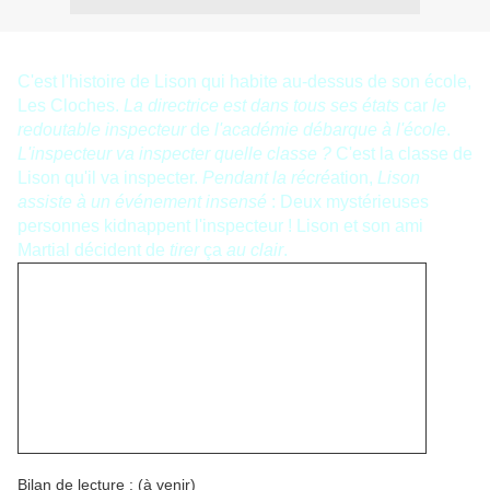
C'est l'histoire de Lison qui habite au-dessus de son école,
Les Cloches.
La directrice est dans tous ses états
car
le
redoutable inspecteur
de
l'académie débarque à l'école
.
L'inspecteur va
inspecter quelle
classe ?
C'est la classe de
Lison qu'il va inspecter.
Pendant la récré
ation,
Lison
assiste à un événement insensé
: Deux mystérieuses
personnes kidnappent l'inspecteur ! Lison et son ami
Martial décident de
tirer
ça
au clair
.
Présentation de l'éditeur
La directrice est dans tous ses états : le redoutable inspecteur
d'académie débarque à l'école des Cloches... Quelle classe va-
t-il inspecter? Celle de Lison ! Et comme par hasard, c'est elle
que le prof des profs interroge en premier! L'heure est grave...
Et même pire que ça... Pendant la récré, Lison assiste à un
événement insensé : un mystérieux couple en voiture blanche
kidnappe... l'inspecteur en personne! Avec son copain Martial,
Lison décide de tirer au clair cette étrange affaire...
Bilan de lecture : (à venir)