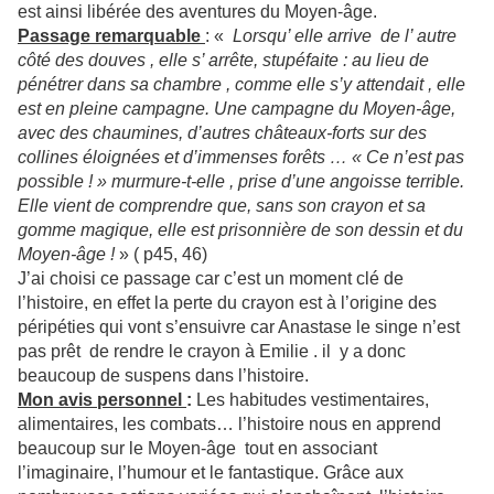
est ainsi libérée des aventures du Moyen-âge.
Passage remarquable
: «
Lorsqu’ elle arrive de l’ autre
côté des douves , elle s’ arrête, stupéfaite : au lieu de
pénétrer dans sa chambre , comme elle s’y attendait , elle
est en pleine campagne. Une campagne du Moyen-âge,
avec des chaumines, d’autres châteaux-forts sur des
collines éloignées et d’immenses forêts … « Ce n’est pas
possible ! » murmure-t-elle , prise d’une angoisse terrible.
Elle vient de comprendre que, sans son crayon et sa
gomme magique, elle est prisonnière de son dessin et du
Moyen-âge !
» ( p45, 46)
J’ai choisi ce passage car c’est un moment clé de
l’histoire, en effet la perte du crayon est à l’origine des
péripéties qui vont s’ensuivre car Anastase le singe n’est
pas prêt de rendre le crayon à Emilie . il y a donc
beaucoup de suspens dans l’histoire.
Mon avis personnel
:
Les habitudes vestimentaires,
alimentaires, les combats… l’histoire nous en apprend
beaucoup sur le Moyen-âge tout en associant
l’imaginaire, l’humour et le fantastique. Grâce aux