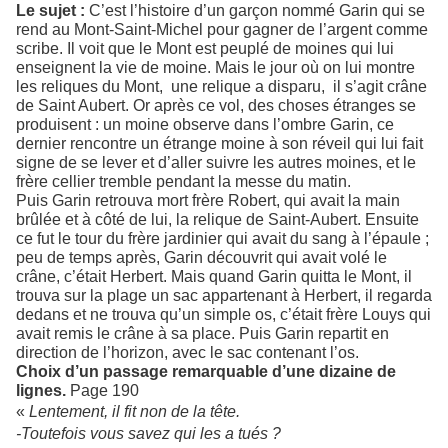
Le sujet :
C’est l’histoire d’un garçon nommé Garin qui se
rend au Mont-Saint-Michel pour gagner de l’argent comme
scribe. Il voit que le Mont est peuplé de moines qui lui
enseignent la vie de moine. Mais le jour où on lui montre
les reliques du Mont, une relique a disparu, il s’agit crâne
de Saint Aubert. Or après ce vol, des choses étranges se
produisent : un moine observe dans l’ombre Garin, ce
dernier rencontre un étrange moine à son réveil qui lui fait
signe de se lever et d’aller suivre les autres moines, et le
frère cellier tremble pendant la messe du matin.
Puis Garin retrouva mort frère Robert, qui avait la main
brûlée et à côté de lui, la relique de Saint-Aubert. Ensuite
ce fut le tour du frère jardinier qui avait du sang à l’épaule ;
peu de temps après, Garin découvrit qui avait volé le
crâne, c’était Herbert. Mais quand Garin quitta le Mont, il
trouva sur la plage un sac appartenant à Herbert, il regarda
dedans et ne trouva qu’un simple os, c’était frère Louys qui
avait remis le crâne à sa place. Puis Garin repartit en
direction de l’horizon, avec le sac contenant l’os.
Choix d’un passage remarquable d’une dizaine de
lignes.
Page 190
«
Lentement, il fit non de la tête.
-Toutefois vous savez qui les a tués ?