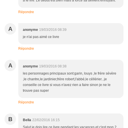
a le lire. Le début est bien mais a force sa devient ennuyant.
Répondre
A
anonyme
19/03/2016 08:39
je n'ai pas aimé ce livre
Répondre
A
anonyme
19/03/2016 08:38
les personnages principaux sont:garin, louys ,le frère sévère
,le chantre,le jardinier,frère robert,l'abbé,le céllérier...je
conseille ce livre si vous n'avez rien a faire sinon je ne le
trouve pas super
Répondre
B
Bella
22/02/2016 16:15
Salut je dois lire ce livre pendant les vacances et c'est mon 2