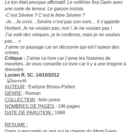
Le ton était presque affirmatif. Le cellérier fixa Garin avec
une sorte de terreur. Le garçon insista.
-C’est Sévère ? C’est le frère Sévère ?
-Je…Je crois…Sévère n’est pas son nom… Il s’appelle
Herbert. Je ne voulais pas, non ! Je ne voulais pas !
J’ai volé des reliques, je le confesse, mais je ne voulais
pas…
»
J’aime ce passage car on découvre qui est l’auteur des
crimes.
Critique :
J’aime ce livre car j’aime les histoires de
meurtres. Je vous conseille ce livre car il y a une énigme à
résoudre.
Lucien R, 5C, 14/10/2012
AUTEUR
: Evelyne Brisou-Pellen
GENRE
: Roman
COLLECTION
: folio junior
NOMBRES DE PAGES
: 196 pages
DATE DE PARUTION :
1998
RESUME :
Garin a rencontré un ami sur le chemin du Mont-Saint-