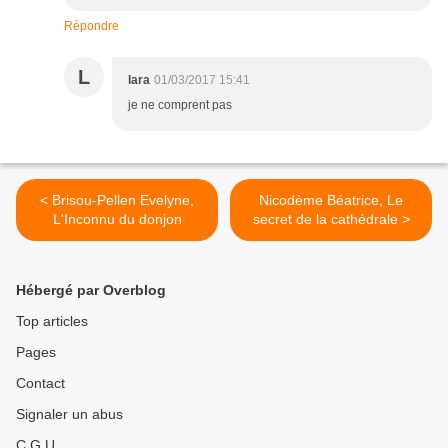
Répondre
L
lara
01/03/2017 15:41
je ne comprent pas
< Brisou-Pellen Evelyne,
Nicodème Béatrice, Le
L'Inconnu du donjon
secret de la cathédrale >
Hébergé par Overblog
Top articles
Pages
Contact
Signaler un abus
C.G.U.