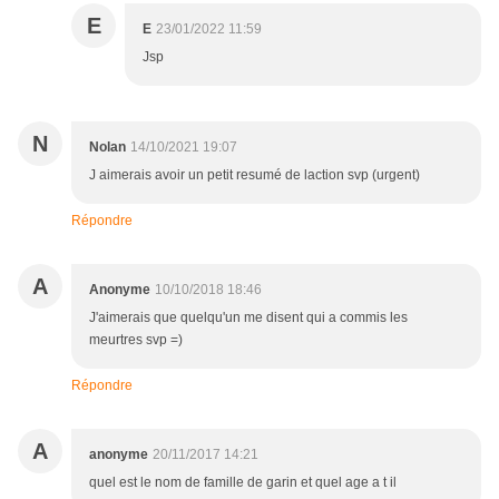
E
E
23/01/2022 11:59
Jsp
N
Nolan
14/10/2021 19:07
J aimerais avoir un petit resumé de laction svp (urgent)
Répondre
A
Anonyme
10/10/2018 18:46
J'aimerais que quelqu'un me disent qui a commis les
meurtres svp =)
Répondre
A
anonyme
20/11/2017 14:21
quel est le nom de famille de garin et quel age a t il