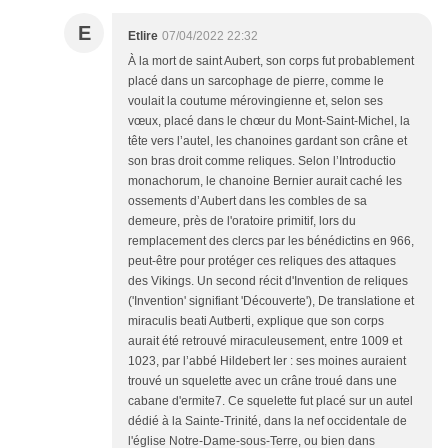
E
Etlire
07/04/2022 22:32
À la mort de saint Aubert, son corps fut probablement
placé dans un sarcophage de pierre, comme le
voulait la coutume mérovingienne et, selon ses
vœux, placé dans le chœur du Mont-Saint-Michel, la
tête vers l’autel, les chanoines gardant son crâne et
son bras droit comme reliques. Selon l’Introductio
monachorum, le chanoine Bernier aurait caché les
ossements d’Aubert dans les combles de sa
demeure, près de l'oratoire primitif, lors du
remplacement des clercs par les bénédictins en 966,
peut-être pour protéger ces reliques des attaques
des Vikings. Un second récit d'Invention de reliques
('Invention' signifiant 'Découverte'), De translatione et
miraculis beati Autberti, explique que son corps
aurait été retrouvé miraculeusement, entre 1009 et
1023, par l’abbé Hildebert Ier : ses moines auraient
trouvé un squelette avec un crâne troué dans une
cabane d'ermite7. Ce squelette fut placé sur un autel
dédié à la Sainte-Trinité, dans la nef occidentale de
l'église Notre-Dame-sous-Terre, ou bien dans