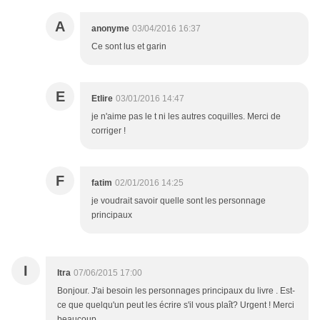
A
anonyme
03/04/2016 16:37
Ce sont lus et garin
E
Etlire
03/01/2016 14:47
je n'aime pas le t ni les autres coquilles. Merci de
corriger !
F
fatim
02/01/2016 14:25
je voudrait savoir quelle sont les personnage
principaux
I
Itra
07/06/2015 17:00
Bonjour. J'ai besoin les personnages principaux du livre . Est-
ce que quelqu'un peut les écrire s'il vous plaît? Urgent ! Merci
beaucoup.