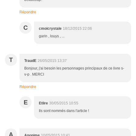
Répondre
C
cmoicrystale
18/12/2015 22:06
garin , louys , ...
T
TraudE
26/05/2015 13:37
Bonjour, j'ai besoin les personnages principaux de ce livre s-
v-p . MERCI
Répondre
E
Etlire
30/05/2015 10:55
Ils sont nommés dans l'article !
A
Anonime
10/05/2015 10:41