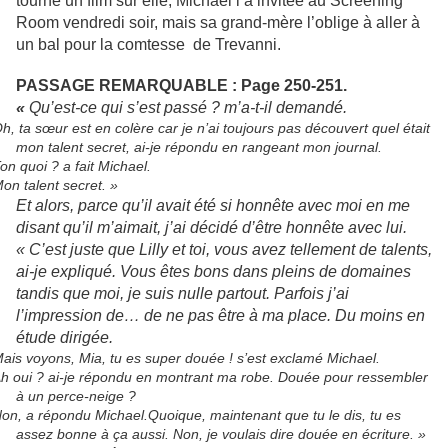
tourné un film sur elle, Michael l’a invitée au Screening
Room vendredi soir, mais sa grand-mère l’oblige à aller à
un bal pour la comtesse de Trevanni.
PASSAGE REMARQUABLE : Page 250-251.
«
Qu’est-ce qui s’est passé ? m’a-t-il demandé.
h, ta sœur est en colère car je n’ai toujours pas découvert quel était
mon talent secret, ai-je répondu en rangeant mon journal.
on quoi ? a fait Michael.
on talent secret. »
Et alors, parce qu’il avait été si honnête avec moi en me
disant qu’il m’aimait, j’ai décidé d’être honnête avec lui.
« C’est juste que Lilly et toi, vous avez tellement de talents,
ai-je expliqué. Vous êtes bons dans pleins de domaines
tandis que moi, je suis nulle partout. Parfois j’ai
l’impression de… de ne pas être à ma place. Du moins en
étude dirigée.
ais voyons, Mia, tu es super douée ! s’est exclamé Michael.
h oui ? ai-je répondu en montrant ma robe. Douée pour ressembler
à un perce-neige ?
on, a répondu Michael.Quoique, maintenant que tu le dis, tu es
assez bonne à ça aussi. Non, je voulais dire douée en écriture. »