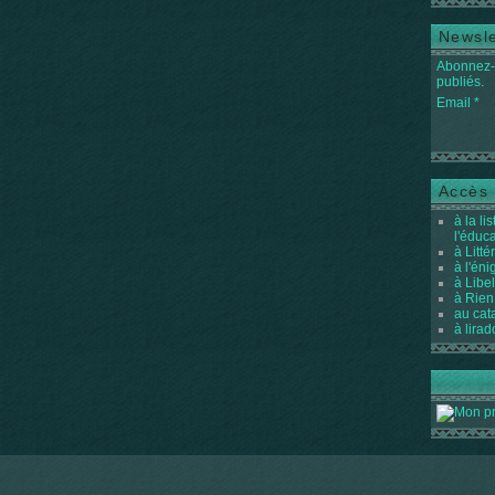
Newsle
Abonnez-v
publiés.
Email
Accès 
à la li
l'éduc
à Litté
à l'én
à Libel
à Rien
au cat
à lirad