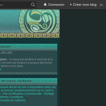
Connexion
+
Créer mon blog
tation
 LIRELIRE
iption
: Ce blog est destiné à recevoir et à
r nos avis de lecteurs à propos des livres
(élire) et lus (lire).
t
e et trace carbone
osiane Bicrel
est mis à disposition selon les
 la licence
creativecommons by-nc-sa/4.0
on - Pas d’Utilisation Commerciale - Partage
 mêmes Conditions
st neutre en carbone.