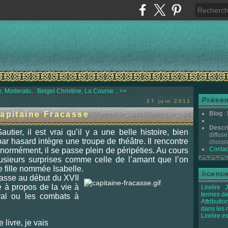
, Moderato...
Beigel Christine, La Course... >>
Présen
27 juin 2011
Capitaine Fracasse
Blog
:
Descr
ier, il est vrai qu’il y a une belle histoire, bien
diffuse
par hasard intègre une troupe de théâtre. Il rencontre
choisis 
Contac
 énormément, il se passe plein de péripéties. Au cours
plusieurs surprises comme celle de l’amant que l’on
 fille nommée Isabelle.
licenc
 passe au début du XVII
 à propos de la vie à
Lirelire
J
termes de
val ou les combats à
Attributi
dans les
Lirelire e
 livre, je vais