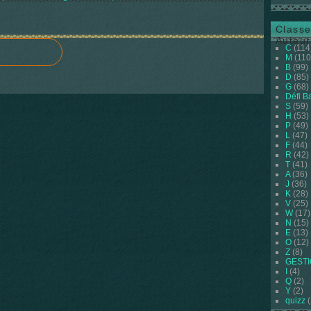
Classe
Auteur
C
(114
M
(110
B
(99)
D
(85)
G
(68)
Défi B
S
(59)
H
(53)
P
(49)
L
(47)
F
(44)
R
(42)
T
(41)
A
(36)
J
(36)
K
(28)
V
(25)
W
(17)
N
(15)
E
(13)
O
(12)
Z
(8)
GEST
I
(4)
Q
(2)
Y
(2)
quizz
(