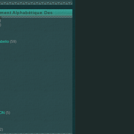
ment Alphabétique Des
s
)
)
abelio
(59)
ION
(5)
2)