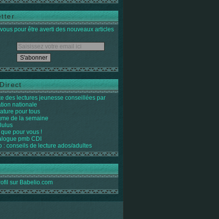
tter
ous pour être averti des nouveaux articles
Direct
ste des lectures jeunesse conseillées par
ation nationale
rature pour tous
igme de la semaine
lulus
 que pour vous !
alogue pmb CDI
o : conseils de lecture ados/adultes