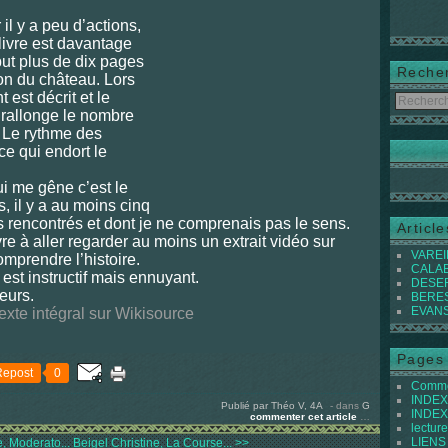
il y a peu d’actions,
 livre est davantage
but plus de dix pages
Reche
on du château. Lors
st décrit et le
 rallonge le nombre
. Le rythme des
 ce qui endort le
ui me gêne c’est le
, il y a au moins cinq
s rencontrés et dont je ne comprenais pas le sens.
Articl
ivre à aller regarder au moins un extrait vidéo sur
VAREIL
omprendre l’histoire.
CALABI
est instructif mais ennuyant.
DESER
eurs.
BEREST
EVANS 
texte intégral sur Wikisource
Pages
Repost
0
Commen
INDEX 
Publié par Théo V, 4A
-
dans
G
INDEX 
commenter cet article
…
lecture
LIENS
, Moderato...
Beigel Christine, La Course... >>