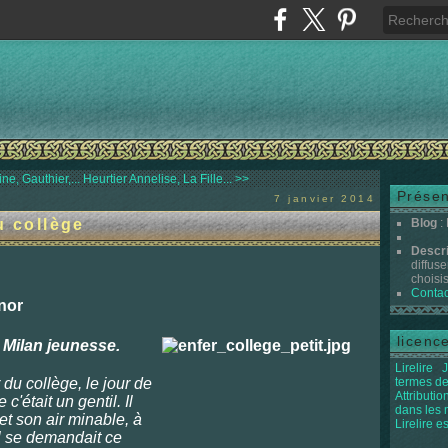
e, Gauthier,...
Heurtier Annelise, La Fille... >>
Présen
7 janvier 2014
u collège
Blog
:
Descr
diffuse
choisis 
Contac
nor
licenc
, Milan jeunesse.
Lirelire
J
 du collège, le jour de
termes de
Attributi
 c'était un gentil. Il
dans les
 et son air minable, à
Lirelire e
l se demandait ce