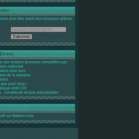
tter
ous pour être averti des nouveaux articles
Direct
ste des lectures jeunesse conseillées par
ation nationale
rature pour tous
igme de la semaine
lulus
 que pour vous !
alogue pmb CDI
o : conseils de lecture ados/adultes