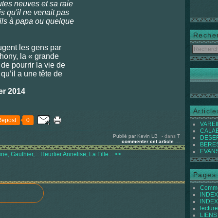
outes neuves et sa raie
is qu'il ne venait pas
 fils à papa ou quelque
Reche
ugent les gens par
nthony, la « grande
de pourrir la vie de
qu’il a une tête de
er 2014
Articl
Repost
0
VAREIL
CALABI
Publié par Kevin LB
-
dans
T
DESER
commenter cet article
…
BEREST
EVANS 
e, Gauthier,...
Heurtier Annelise, La Fille... >>
Pages
Commen
INDEX 
INDEX 
lecture
LIENS