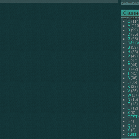
Classe
Auteur
C
(114
M
(110
B
(99)
D
(85)
G
(68)
Défi B
S
(59)
H
(53)
P
(49)
L
(47)
F
(44)
R
(42)
T
(41)
A
(36)
J
(36)
K
(28)
V
(25)
W
(17)
N
(15)
E
(13)
O
(12)
Z
(8)
GEST
I
(4)
Q
(2)
Y
(2)
quizz
(