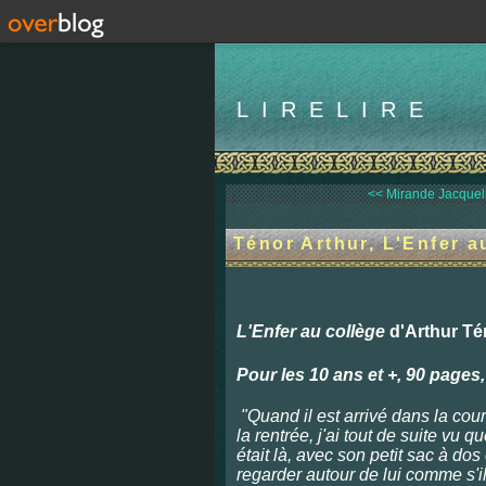
LIRELIRE
<< Mirande Jacquelin
Ténor Arthur, L'Enfer a
L'Enfer au collège
d'Arthur Té
Pour les 10 ans et +, 90 pages
"Quand il est arrivé dans la cour
la rentrée, j'ai tout de su
ite vu que
était là, avec son petit sac à dos
regarder autour de lui comme s'i