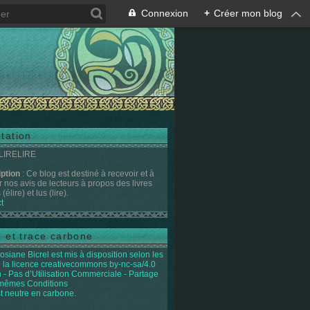
Connexion
+
Créer mon blog
tation
 LIRELIRE
iption
: Ce blog est destiné à recevoir et à
r nos avis de lecteurs à propos des livres
(élire) et lus (lire).
t
e et trace carbone
osiane Bicrel
est mis à disposition selon les
 la licence
creativecommons by-nc-sa/4.0
on - Pas d’Utilisation Commerciale - Partage
 mêmes Conditions
st neutre en carbone.