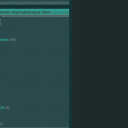
ment Alphabétique Des
s
)
)
abelio
(59)
ION
(5)
2)