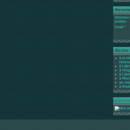
Newsle
Abonnez-v
publiés.
Email
Accès 
à la li
l'éduc
à Litté
à l'én
à Libel
à Rien
au cat
à lirad