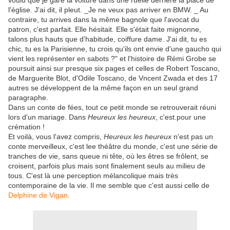
voulu que je gare la voiture dans une ruelle derrière la place de
l'église. J'ai dit, il pleut. _Je ne veux pas arriver en BMW. _ Au
contraire, tu arrives dans la même bagnole que l'avocat du
patron, c'est parfait. Elle hésitait. Elle s'était faite mignonne,
talons plus hauts que d'habitude, coiffure dame. J'ai dit, tu es
chic, tu es la Parisienne, tu crois qu'ils ont envie d'une gaucho qui
vient les représenter en sabots ?" et l'histoire de Rémi Grobe se
poursuit ainsi sur presque six pages et celles de Robert Toscano,
de Marguerite Blot, d'Odile Toscano, de Vncent Zwada et des 17
autres se développent de la même façon en un seul grand
paragraphe.
Dans un conte de fées, tout ce petit monde se retrouverait réuni
lors d'un mariage. Dans
Heureux les heureux
, c'est.pour une
crémation !
Et voilà, vous l'avez compris,
Heureux les heureux
n'est pas un
conte merveilleux, c'est lee théâtre du monde, c'est une série de
tranches de vie, sans queue ni tête, où les êtres se frôlent, se
croisent, parfois plus mais sont finalement seuls au milieu de
tous. C'est là une perception mélancolique mais très
contemporaine de la vie. Il me semble que c'est aussi celle de
Delphine de Vigan.