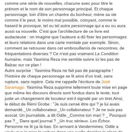
comme une série de nouvelles, chacune avec pour titre le
prénom et le nom de son personnage principal. Et chaque
personnage, loin d'être un chantre du bonheur, mène sa vie
comme il le peut, le moins mal possible, cotoyant, comme le
hasard le provoque, tel ou tel autre personnage qui a eu ou aura
aussi sa nouvelle. C'est que l'architecture de ce livre est
audacieuse : on imagine que l'auteure a dû fixer les personnages
et leurs relations dans une carte mentale par exemple. Sinon,
comment se retrouver dans cet embrouillamis de rencontres, de
fréquentations diverses ? Ce n'est pas vraiment
La Condition
humaine
, mais Yasmina Reza me semble suivre ici les pas de
Balzac sur ce plan !
Autre surprise : Yasmina Reza ne fait pas de paragraphe !
l'histoire de chaque personnage se lit ainsi d'un trait, sans
rupture, sans repère. Cela me rappelle l'écriture de
José
Saramago.
Yasmina Reza supprime tellement toute mise en page
que même les discours directs sont fondus dans le texte, tout
juste un changement de locuteur est-il signalé par un tiret.Ainsi,
le début de Rémi Grobe : "Je suis censé être qui ? je lui avais
demandé._Un collaborateur._Un collaborateur ? Je ne suis pas
avocat. Un journaliste, a dit Odile._Comme ton mari ? _ Pourquoi
pas ? _ Dans quel journal ? _Un truc sérieux.
Les Échos.
Personne ne lit ça là-bas. En arrivant à Vandermines, Odile a