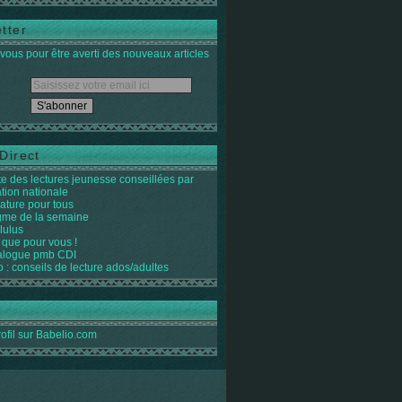
tter
ous pour être averti des nouveaux articles
Direct
ste des lectures jeunesse conseillées par
ation nationale
rature pour tous
igme de la semaine
lulus
 que pour vous !
alogue pmb CDI
o : conseils de lecture ados/adultes