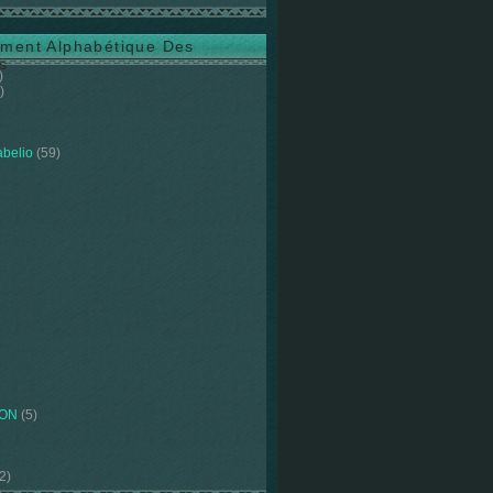
ment Alphabétique Des
s
)
)
abelio
(59)
ION
(5)
2)