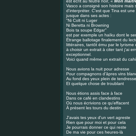
est écrit au feutre noir, «
Mon maîtr
Vasco a consigné son histoire mais s
d'interpréter. C'est que Tina est un
jusque dans ses actes :
"Ni Colt ni Luger
Ni Beretta ni Browning
Bois ta soupe Edgar"
est par exemple un haïku dont le sens
Étrange ballotage finalement du lect
littéraires, tantôt ému par le lyrism
à choisir un extrait à citer tant j'ai 
exceptionnel.
Voici quand même un extrait du cahi
Nous avions la nuit pour adresse
Pour compagnons d'âpres vins blan
Au fond des yeux plein de tendress
Et quelque chose de troublant
Nous étions assis face à face
Dans ce café en clandestins
Où nous écrivions ce qu'effacent
À présent les tours du destin
J'avais tes yeux d'un vert agreste
Rien que pour moi et pour cela
Je pourrais donner ce qui reste
De ma vie pour ces heures-là