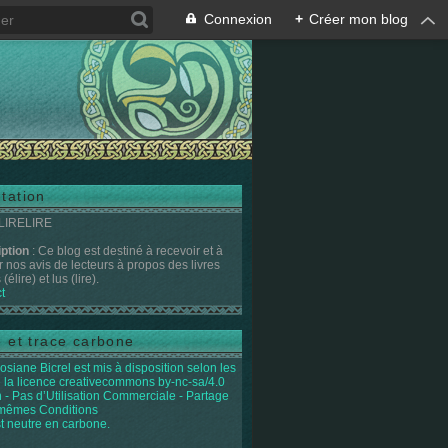
Connexion
+
Créer mon blog
tation
 LIRELIRE
iption
: Ce blog est destiné à recevoir et à
r nos avis de lecteurs à propos des livres
(élire) et lus (lire).
t
e et trace carbone
osiane Bicrel
est mis à disposition selon les
 la licence
creativecommons by-nc-sa/4.0
on - Pas d’Utilisation Commerciale - Partage
 mêmes Conditions
st neutre en carbone.