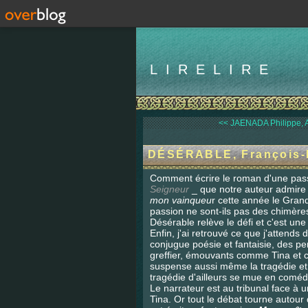
LIRELIRE
<< JAENADA Philippe, A
DÉSÉRABLE, François-H
Comment écrire le roman d'une pa
Seigneur
_ que notre auteur admire
mon vainqueu
r cette année le Gran
passion ne sont-ils pas des chimèr
Désérable relève le défi et c'est une
Enfin, j'ai retrouvé ce que j'attends 
conjugue poésie et fantaisie, des 
greffier, émouvants comme Tina et 
suspense aussi même la tragédie et 
tragédie d'ailleurs se mue en coméd
Le narrateur est au tribunal face à 
Tina. Or tout le débat tourne autour