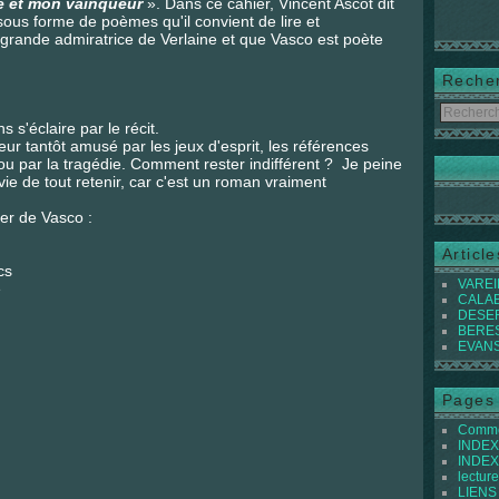
e et mon vainqueur
». Dans ce cahier, Vincent Ascot dit
ous forme de poèmes qu'il convient de lire et
e grande admiratrice de Verlaine et que Vasco est poète
Reche
 s'éclaire par le récit.
eur tantôt amusé par les jeux d'esprit, les références
e ou par la tragédie. Comment rester indifférent ? Je peine
envie de tout retenir, car c'est un roman vraiment
er de Vasco :
Articl
cs
VAREIL
e
CALABI
DESER
BEREST
EVANS 
Pages
Commen
INDEX 
INDEX 
lecture
LIENS