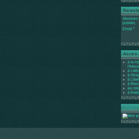
Newsle
Abonnez-v
publiés.
Email
Accès 
à la li
l'éduc
à Litté
à l'én
à Libel
à Rien
au cat
à lirad