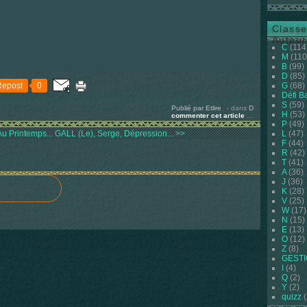
Classe
Auteur
C
(114
M
(110
B
(99)
D
(85)
Repost
0
G
(68)
Défi B
S
(59)
Publié par Etlire
-
dans
D
H
(53)
commenter cet article
…
P
(49)
u Printemps...
GALL (Le), Serge, Dépression... >>
L
(47)
F
(44)
R
(42)
T
(41)
A
(36)
J
(36)
K
(28)
V
(25)
W
(17)
N
(15)
E
(13)
O
(12)
Z
(8)
GEST
I
(4)
Q
(2)
Y
(2)
quizz
(