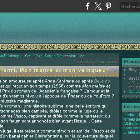
u Printemps...
GALL (Le), Serge, Dépression... >>
Présen
12 novembre 2021
enri, Mon maître et mon vainqueur
Blog
:
Descr
ssion amoureuse après
Anna Karénine
ou après
Belle du
diffuse
 et qui reçut en son temps (1968) comme
Mon maître et
choisis 
d Prix du roman de l’Académie française ? L'amour et la
Contac
es d'un temps révolu à l'époque de Tinder ou de YouPorn ?
 réussite magistrale.
d'un roman : une histoire sublime, une belle écriture qui
licenc
personnages bien campés, drôles comme le juge ou le
Lirelire
J
comme Vasco, captivant et drôle comme le narrateur, du
termes de
son fatum sont annoncés bien avant l'issue... Cette
Attributi
ie.
dans les
un juge, il est présent comme témoin et ami de Vasco et de
Lirelire e
 d’un banal cahier Clairefontaine, sur la couverture duquel