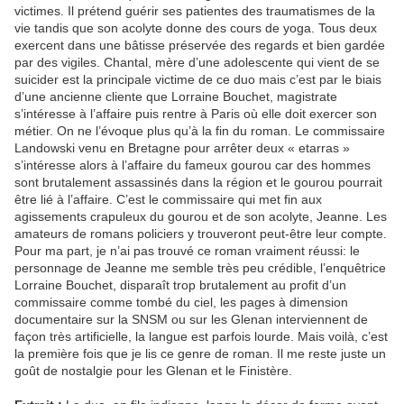
victimes. Il prétend guérir ses patientes des traumatismes de la
vie tandis que son acolyte donne des cours de yoga. Tous deux
exercent dans une bâtisse préservée des regards et bien gardée
par des vigiles. Chantal, mère d’une adolescente qui vient de se
suicider est la principale victime de ce duo mais c’est par le biais
d’une ancienne cliente que Lorraine Bouchet, magistrate
s’intéresse à l’affaire puis rentre à Paris où elle doit exercer son
métier. On ne l’évoque plus qu’à la fin du roman. Le commissaire
Landowski venu en Bretagne pour arrêter deux « etarras »
s’intéresse alors à l’affaire du fameux gourou car des hommes
sont brutalement assassinés dans la région et le gourou pourrait
être lié à l’affaire. C’est le commissaire qui met fin aux
agissements crapuleux du gourou et de son acolyte, Jeanne. Les
amateurs de romans policiers y trouveront peut-être leur compte.
Pour ma part, je n’ai pas trouvé ce roman vraiment réussi: le
personnage de Jeanne me semble très peu crédible, l’enquêtrice
Lorraine Bouchet, disparaît trop brutalement au profit d’un
commissaire comme tombé du ciel, les pages à dimension
documentaire sur la SNSM ou sur les Glenan interviennent de
façon très artificielle, la langue est parfois lourde. Mais voilà, c’est
la première fois que je lis ce genre de roman. Il me reste juste un
goût de nostalgie pour les Glenan et le Finistère.