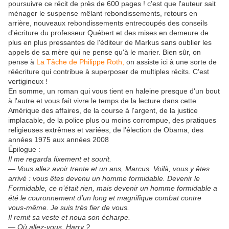
poursuivre ce récit de près de 600 pages ! c'est que l'auteur sait
ménager le suspense mêlant rebondissements, retours en
arrière, nouveaux rebondissements entrecoupés des conseils
d'écriture du professeur Québert et des mises en demeure de
plus en plus pressantes de l'éditeur de Markus sans oublier les
appels de sa mère qui ne pense qu'à le marier. Bien sûr, on
pense à
La Tâche de Philippe Roth,
on assiste ici à une sorte de
réécriture qui contribue à superposer de multiples récits. C'est
vertigineux !
En somme, un roman qui vous tient en haleine presque d'un bout
à l'autre et vous fait vivre le temps de la lecture dans cette
Amérique des affaires, de la course à l'argent, de la justice
implacable, de la police plus ou moins corrompue, des pratiques
religieuses extrêmes et variées, de l'élection de Obama, des
années 1975 aux années 2008
Épilogue :
Il me regarda fixement et sourit.
— Vous allez avoir trente et un ans, Marcus. Voilà, vous y êtes
arrivé : vous êtes devenu un homme formidable. Devenir
le
Formidable,
ce n’était rien, mais devenir un homme formidable
a
été le couronnement d’un long et magnifique combat contre
vous-même. Je suis très fier de vous.
Il remit sa veste et noua son écharpe.
— Où allez-vous, Harry ?