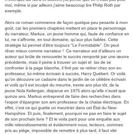
moi, même si par ailleurs j'aime beaucoup lire Philip Roth par
exemple.
Alors ce roman commence de façon quelque peu pesante à mon
goût, car les premiers chapitres mettent en place le personnage
du narrateur, Markus, un jeune homme qui, faute de confiance en
lui, ne s'affronte, en tout domaine, qu'aux plus faibles. Cette
stratégie lui permet d'être toujours "Le Formidable". On peut
rêver mieux comme narrateur ! Ce narrateur est d'ailleurs un
auteur qui brûle de renouveler le succès remporté par une œuvre
précédente, mais il peine à trouver un sujet et las de se
confronter à la page blanche, il finit par se retirer chez son ex-
professeur, lui-même écrivain à succès, Harry Québert. Or voilà
qu'on découvre un cadavre dans le jardin de ce célèbre écrivain
et voilà qu'il est inculpé du meurtre, trente ans plus tôt, de la
jeune Nola Kellergan, disparue en 1975 alors qu'elle n'avait que
quinze ans. Markus entreprend de faire des recherches dans
l'espoir d'épargner son ami professeur de la chaise électrique. En
effet, c'est ce qui guette un meurtrier dans cet État du New-
Hampshire. Et puis, finalement, pourquoi ne pas en faire le sujet
de son prochain livre ? Et le voila parti pour une enquête aux
mille rebondissements et évidemment nous, lecteurs, sommes
pris au piège, impossible de remettre à plus tard, il faut vite