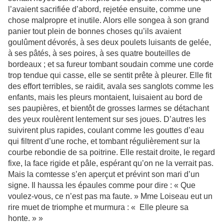
l’avaient sacrifiée d’abord, rejetée ensuite, comme une
chose malpropre et inutile. Alors elle songea à son grand
panier tout plein de bonnes choses qu’ils avaient
goulûment dévorés, à ses deux poulets luisants de gelée,
à ses pâtés, à ses poires, à ses quatre bouteilles de
bordeaux ; et sa fureur tombant soudain comme une corde
trop tendue qui casse, elle se sentit prête à pleurer. Elle fit
des effort terribles, se raidit, avala ses sanglots comme les
enfants, mais les pleurs montaient, luisaient au bord de
ses paupières, et bientôt de grosses larmes se détachant
des yeux roulèrent lentement sur ses joues. D’autres les
suivirent plus rapides, coulant comme les gouttes d’eau
qui filtrent d’une roche, et tombant régulièrement sur la
courbe rebondie de sa poitrine. Elle restait droite, le regard
fixe, la face rigide et pâle, espérant qu’on ne la verrait pas.
Mais la comtesse s’en aperçut et prévint son mari d’un
signe. Il haussa les épaules comme pour dire : « Que
voulez-vous, ce n’est pas ma faute. » Mme Loiseau eut un
rire muet de triomphe et murmura : « Elle pleure sa
honte. » »