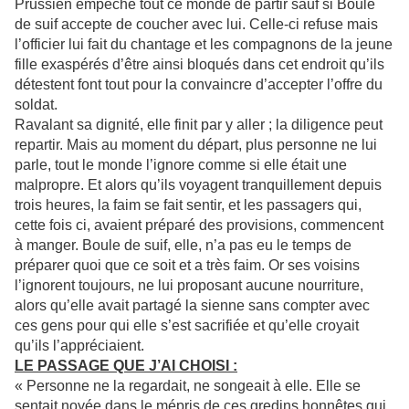
Prussien empêche tout ce monde de partir sauf si Boule
de suif accepte de coucher avec lui. Celle-ci refuse mais
l’officier lui fait du chantage et les compagnons de la jeune
fille exaspérés d’être ainsi bloqués dans cet endroit qu’ils
détestent font tout pour la convaincre d’accepter l’offre du
soldat.
Ravalant sa dignité, elle finit par y aller ; la diligence peut
repartir. Mais au moment du départ, plus personne ne lui
parle, tout le monde l’ignore comme si elle était une
malpropre. Et alors qu’ils voyagent tranquillement depuis
trois heures, la faim se fait sentir, et les passagers qui,
cette fois ci, avaient préparé des provisions, commencent
à manger. Boule de suif, elle, n’a pas eu le temps de
préparer quoi que ce soit et a très faim. Or ses voisins
l’ignorent toujours, ne lui proposant aucune nourriture,
alors qu’elle avait partagé la sienne sans compter avec
ces gens pour qui elle s’est sacrifiée et qu’elle croyait
qu’ils l’appréciaient.
LE PASSAGE QUE J’AI CHOISI :
« Personne ne la regardait, ne songeait à elle. Elle se
sentait noyée dans le mépris de ces gredins honnêtes qui