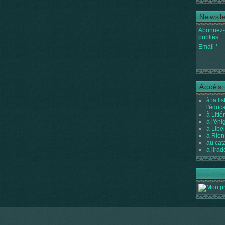
Newsle
Abonnez-v
publiés.
Email
Accès 
à la li
l'éduc
à Litté
à l'én
à Libel
à Rien
au cat
à lirad