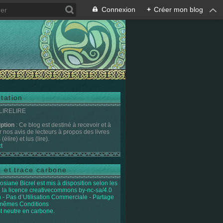
Connexion
+
Créer mon blog
tation
 LIRELIRE
iption
: Ce blog est destiné à recevoir et à
r nos avis de lecteurs à propos des livres
(élire) et lus (lire).
t
e et trace carbone
osiane Bicrel
est mis à disposition selon les
 la licence
creativecommons by-nc-sa/4.0
on - Pas d’Utilisation Commerciale - Partage
 mêmes Conditions
st neutre en carbone.