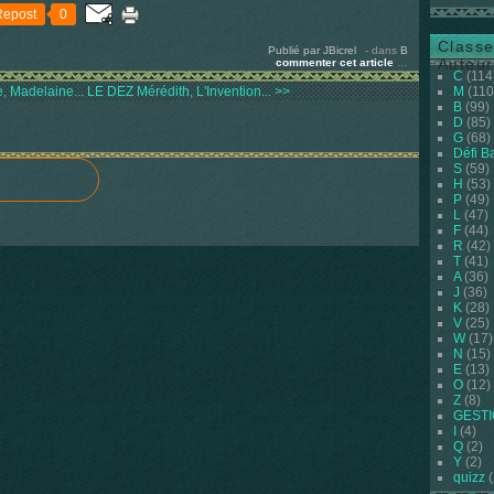
Repost
0
Classe
Publié par JBicrel
-
dans
B
Auteur
commenter cet article
…
C
(114
 Madelaine...
LE DEZ Mérédith, L'Invention... >>
M
(110
B
(99)
D
(85)
G
(68)
Défi B
S
(59)
H
(53)
P
(49)
L
(47)
F
(44)
R
(42)
T
(41)
A
(36)
J
(36)
K
(28)
V
(25)
W
(17)
N
(15)
E
(13)
O
(12)
Z
(8)
GEST
I
(4)
Q
(2)
Y
(2)
quizz
(