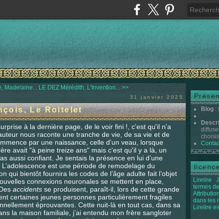
 Madelaine...
LE DEZ Mérédith, L'Invention... >>
Présen
31 janvier 2025
ois, Le Roitelet
Blog
:
Descr
urprise à la dernière page, de le voir fini !, c'est qu'il n'a
diffuse
'auteur nous raconte une tranche de vie, de sa vie et de
choisis 
t commence par une naissance, celle d'un veau, lorsque
Contac
ère avait "à peine treize ans" mais c'est qu'il y a là, un
pas aussi confiant. Je sentais la présence en lui d’une
 L’adolescence est une période de remodelage du
licenc
qui bientôt fournira les codes de l’âge adulte fait l’objet
Lirelire
J
ouvelles connexions neuronales se mettent en place,
termes de
 Des
accidents
se produisent, paraît-il, lors de cette grande
Attributi
ent certaines jeunes personnes particulièrement fragiles
dans les
onnellement éprouvantes. Cette nuit-là en tout cas, dans sa
Lirelire e
ns la maison familiale, j’ai entendu mon frère sangloter