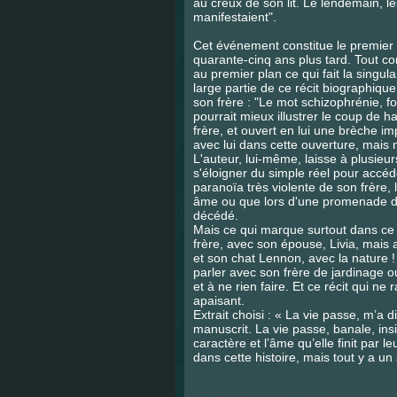
au creux de son lit. Le lendemain, l
manifestaient".
Cet événement constitue le premier c
quarante-cinq ans plus tard. Tout co
au premier plan ce qui fait la singula
large partie de ce récit biographique
son frère :
"Le mot schizophrénie, fo
pourrait mieux illustrer le coup de h
frère, et ouvert en lui une brèche i
avec lui dans cette ouverture, mais n
L'auteur, lui-même, laisse à plusieur
s'éloigner du simple réel pour accéde
paranoïa très violente de son frère, 
âme ou que lors d'une promenade da
décédé.
Mais ce qui marque surtout dans ce 
frère, avec son épouse, Livia, mais 
et son chat Lennon, avec la nature ! S
parler avec son frère de jardinage 
et à ne rien faire. Et ce récit qui n
apaisant.
Extrait choisi : « La vie passe, m’a
manuscrit. La vie passe, banale, insi
caractère et l’âme qu’elle finit par l
dans cette histoire, mais tout y a un