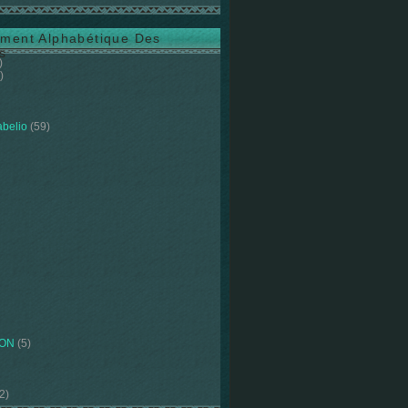
ment Alphabétique Des
s
)
)
abelio
(59)
ION
(5)
2)