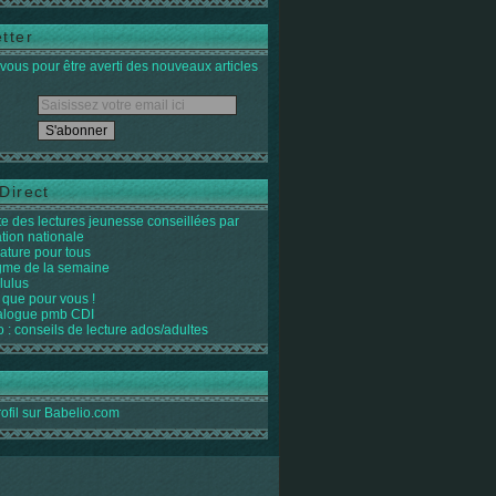
tter
ous pour être averti des nouveaux articles
Direct
ste des lectures jeunesse conseillées par
ation nationale
rature pour tous
igme de la semaine
lulus
 que pour vous !
alogue pmb CDI
o : conseils de lecture ados/adultes