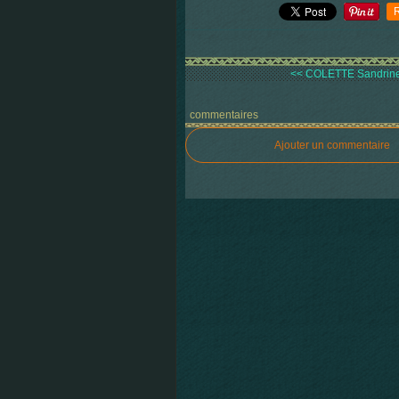
<< COLETTE Sandrine,
commentaires
Ajouter un commentaire