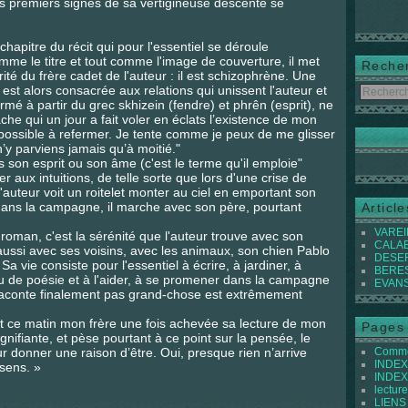
es premiers signes de sa vertigineuse descente se
hapitre du récit qui pour l'essentiel se déroule
mme le titre et tout comme l'image de couverture, il met
Reche
rité du frère cadet de l'auteur : il est schizophrène. Une
 est alors consacrée aux relations qui unissent l'auteur et
rmé à partir du grec skhizein (fendre) et phrên (esprit), ne
ache qui un jour a fait voler en éclats l’existence de mon
mpossible à refermer. Je tente comme je peux de me glisser
’y parviens jamais qu’à moitié."
s son esprit ou son âme (c'est le terme qu'il emploie"
r aux intuitions, de telle sorte que lors d'une crise de
l'auteur voit un roitelet monter au ciel en emportant son
ns la campagne, il marche avec son père, pourtant
Articl
VAREIL
roman, c'est la sérénité que l'auteur trouve avec son
CALABI
aussi avec ses voisins, avec les animaux, son chien Pablo
DESER
a vie consiste pour l'essentiel à écrire, à jardiner, à
BEREST
ou de poésie et à l'aider, à se promener dans la campagne
EVANS 
e raconte finalement pas grand-chose
est extrêmement
 dit ce matin mon frère une fois achevée sa lecture de mon
Pages
gnifiante, et pèse pourtant à ce point sur la pensée, le
eur donner une raison d’être. Oui, presque rien n’arrive
Commen
INDEX 
 sens. »
INDEX 
lecture
LIENS