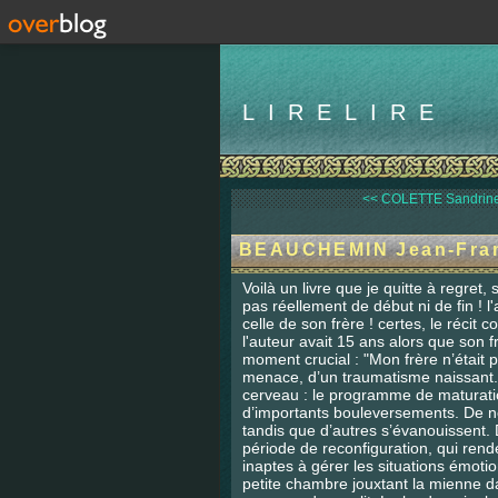
LIRELIRE
<< COLETTE Sandrine,
BEAUCHEMIN Jean-Franç
Voilà un livre que je quitte à regret, s
pas réellement de début ni de fin ! l
celle de son frère ! certes, le réci
l'auteur avait 15 ans alors que son fr
moment crucial :
"
Mon frère n’était 
menace, d’un traumatisme naissant.
cerveau : le programme de maturation 
d’importants bouleversements. De n
tandis que d’autres s’évanouissent.
période de reconfiguration, qui rend
inaptes à gérer les situations émoti
petite chambre jouxtant la mienne da