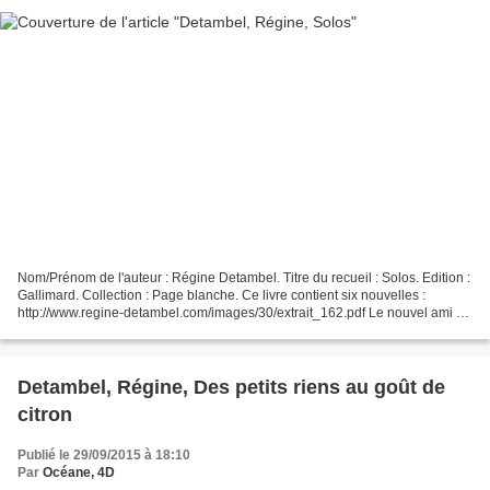
Nom/Prénom de l'auteur : Régine Detambel. Titre du recueil : Solos. Edition :
Gallimard. Collection : Page blanche. Ce livre contient six nouvelles :
http://www.regine-detambel.com/images/30/extrait_162.pdf Le nouvel ami de
ma mère. Histoire : On ne sait...
Detambel, Régine, Des petits riens au goût de
citron
Publié le 29/09/2015 à 18:10
Par
Océane, 4D