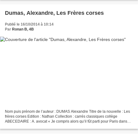
Dumas, Alexandre, Les Frères corses
Publié le 16/10/2014 à 10:14
Par
Ronan B, 4B
Nom puis prénom de l’auteur : DUMAS Alexandre Titre de la nouvelle : Les
frères corses Edition : Nathan Collection : carrés classiques collège
ABECEDAIRE : A. avocat « Je compris alors qu’il fût parti pour Paris dans
l’intention de se faire recevoir avocat....