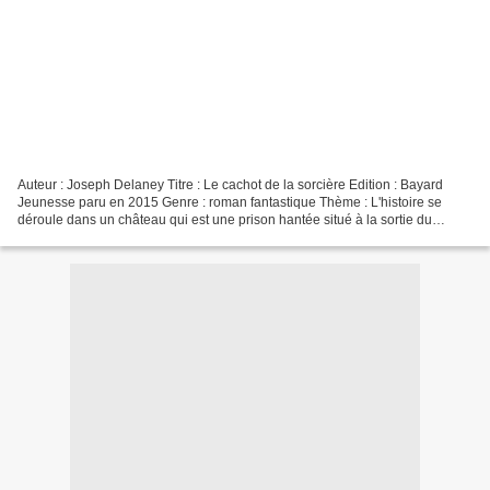
Auteur : Joseph Delaney Titre : Le cachot de la sorcière Edition : Bayard
Jeunesse paru en 2015 Genre : roman fantastique Thème : L'histoire se
déroule dans un château qui est une prison hantée situé à la sortie du
village et Billy Calder jeune gardien...