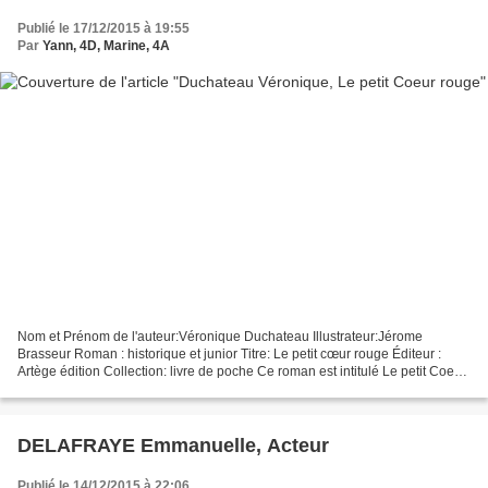
Publié le 17/12/2015 à 19:55
Par
Yann, 4D, Marine, 4A
Nom et Prénom de l'auteur:Véronique Duchateau Illustrateur:Jérome
Brasseur Roman : historique et junior Titre: Le petit cœur rouge Éditeur :
Artège édition Collection: livre de poche Ce roman est intitulé Le petit Coeur
rouge. C’est l'histoire d'une jeune...
DELAFRAYE Emmanuelle, Acteur
Publié le 14/12/2015 à 22:06