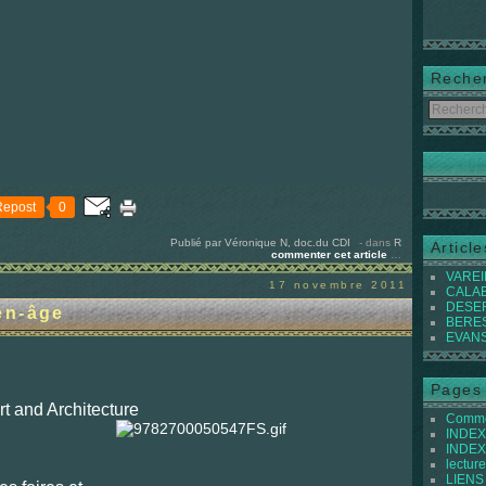
Reche
Repost
0
Publié par Véronique N, doc.du CDI
-
dans
R
Articl
commenter cet article
…
VAREIL
17 novembre 2011
CALABI
DESER
en-âge
BEREST
EVANS 
Pages
rt and Architecture
Commen
INDEX 
INDEX 
lecture
LIENS