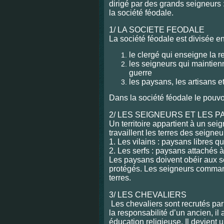
dirigé par des grands seigneurs 
la société féodale.
1/ LA SOCIETE FEODALE
La société féodale est divisée en 
le clergé qui enseigne la r
les seigneurs qui maintienne
guerre
les paysans, les artisans 
Dans la société féodale le pouvo
2/ LES SEIGNEURS ET LES 
Un territoire appartient à un sei
travaillent les terres des seigne
1. Les vilains : paysans libres 
2. Les serfs : paysans attachés à 
Les paysans doivent obéir aux s
protégés. Les seigneurs commande
terres.
3/ LES CHEVALIERS
Les chevaliers sont recrutés pa
la responsabilité d’un ancien, i
éducation religieuse. Il devient