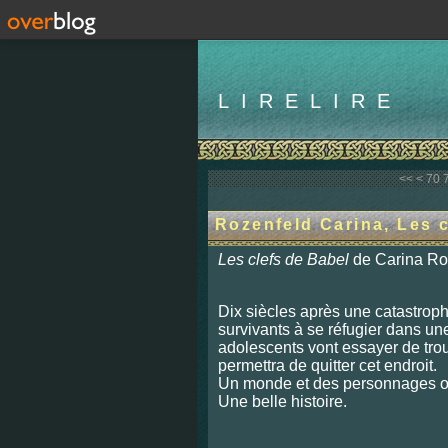
LIRELIRE
10
20
30
40
50
60
<<
<
70
Rozenfeld Carina, Les c
Les clefs de Babel
de Carina Ro
Dix siècles après une catastroph
survivants à se réfugier dans une
adolescents vont essayer de trou
permettra de quitter cet endroit.
Un monde et des personnages o
Une belle histoire.