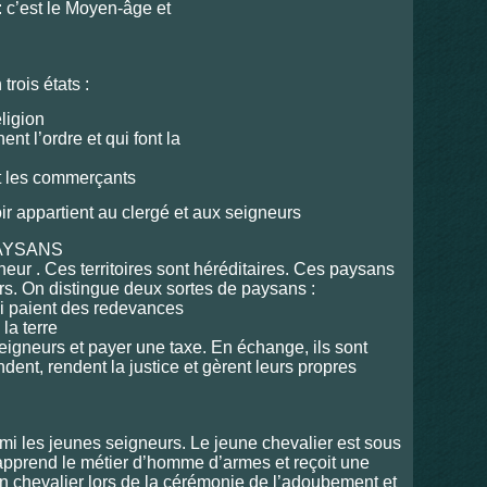
: c’est le Moyen-âge et
trois états :
eligion
nt l’ordre et qui font la
et les commerçants
ir appartient au clergé et aux seigneurs
PAYSANS
gneur . Ces territoires sont héréditaires. Ces paysans
urs. On distingue deux sortes de paysans :
qui paient des redevances
la terre
eigneurs et payer une taxe. En échange, ils sont
nt, rendent la justice et gèrent leurs propres
rmi les jeunes seigneurs. Le jeune chevalier est sous
l apprend le métier d’homme d’armes et reçoit une
 un chevalier lors de la cérémonie de l’adoubement et