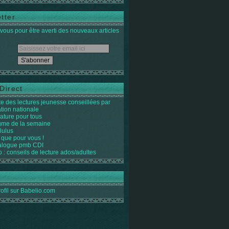
tter
ous pour être averti des nouveaux articles
Direct
ste des lectures jeunesse conseillées par
ation nationale
rature pour tous
igme de la semaine
lulus
 que pour vous !
alogue pmb CDI
o : conseils de lecture ados/adultes