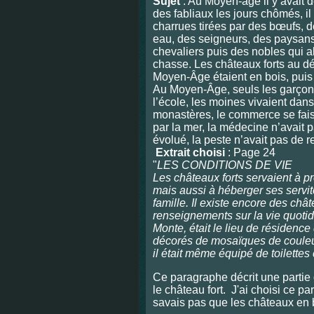
Sujet
: Au Moyen-âge il y avait d
des fabliaux les jours chômés, il
charrues tirées par des bœufs, 
eau, des seigneurs, des paysans
chevaliers puis des nobles qui al
chasse. Les châteaux forts au d
Moyen
-Âge étaient en bois, puis
Au Moyen-Âge, seuls les garçons
l’école, les moines vivaient dans
monastères, le commerce se fais
par la mer, la médecine n’avait
évolué, la peste n’avait pas de 
Extrait choisi
: Page 24
"
LES CONDITIONS DE VIE
Les châteaux forts servaient à pr
mais aussi à héberger ses servit
famille. Il existe encore des ch
renseignements sur la vie quotidi
Monte, était le lieu de résidence 
décorés de mosaïques de
coule
il était même équipé de toilettes
Ce paragraphe décrit une partie
le château fort. J'ai choisi ce p
savais pas que les châteaux en b