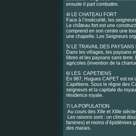
ensuite il part combattre.
4/ LE CHATEAU FORT
Face à l’insécurité, les seigneur
Le château fort est une constructi
comprend en son centre une tour,
une chapelle. Les Seigneurs org
5/ LE TRAVAIL DES PAYSANS
Dans les villages, les paysans et
libres et les paysans sans terre.
agricoles (invention de la charru
6/ LES CAPETIENS
En 987, Hugues CAPET est roi des
Capétiens. Sous le règne des Ca
seigneurs et la capitale du roya
résidence royale.
7/ LA POPULATION
Au cours des XIIe et XIIIe sièc
Les raisons sont : un climat dou
famines) et moins d’épidémies g
des marais.