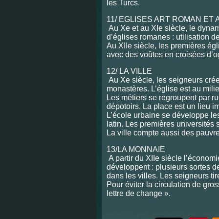
les Turcs.
11/ EGLISES ART ROMAN ET
Au Xe et au XIe siècle, le dynam
d’églises romanes : utilisation de
Au XIIe siècle, les premières ég
avec des voûtes en croisées d’og
12/ LA VILLE
Au Xe siècle, les seigneurs cré
monastères. L’église est au mili
Les métiers se regroupent par ru
dépotoirs. La place est un lieu i
L’école urbaine se développe les
latin. Les premières universités 
La ville compte aussi des pauvre
13/LA MONNAIE
A partir du XIIe siècle l’écono
développent : plusieurs sortes d
dans les villes. Les seigneurs ti
Pour éviter la circulation de gr
lettre de change ».