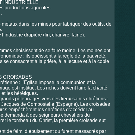
T INDUSTRIELLE
es productions agricoles.
…
…
s métaux dans les mines pour fabriquer des outils, de
e.
industrie drapière (lin, chanvre, laine).
es choisissent de se faire moine. Les moines ont
 économique : ils obéissent à la règle de la pauvreté,
Ils se consacrent à la prière, à la lecture et à la copie
ES CROISADES
étienne : l’
É
glise impose la communion et la
ge est institué. Les riches doivent faire la charité
s et les hérétiques.
ands pèlerinages vers des lieux saints chrétiens :
t Jacques de Compostelle (Espagne). Les croisades
rcs empêchèrent les chrétiens d’accéder au
pe demanda à des seigneurs chevaliers du
er le tombeau du Christ, la première croisade eut
nt de faim, d’épuisement ou furent massacrés par