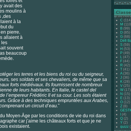
es foires et
 y avait des
des moulins à
Classe
 ,des
Auteur
C
(114
laient à la
M
(110
ébut du
B
(99)
 en pierre.
D
(85)
G
(68)
 allaient à
Défi B
 les
S
(59)
ait souvent
H
(53)
 pas beaucoup
P
(49)
L
(47)
remède.
F
(44)
R
(42)
T
(41)
A
(36)
otéger les terres et les biens du roi ou du seigne
u
r,
J
(36)
eurs, ses soldats et ses chevaliers, de même que sa
K
(28)
âteaux forts médiévaux. Ils fournissent de nombreux
V
(25)
enne de leurs habitants. En Italie, le castel del
W
(17)
N
(15)
de l’empereur Frédéric II et sa cour. Les sols étaient
E
(13)
urs. Grâce à des techniques empruntées aux Arabes,
O
(12)
 comprenant un circuit d’eau.
"
Z
(8)
GEST
I
(4)
 du Moyen-Âge par les conditions de vie du roi dans
Q
(2)
aragraphe car j'aime les châteaux forts et que je ne
Y
(2)
ois existaient.
quizz
(