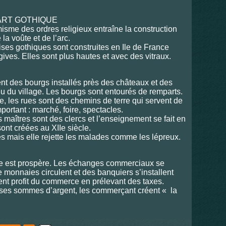
 ART GOTHIQUE
isme des ordres religieux entraîne la construction
 la voûte et de l’arc.
lises gothiques sont construites en Ile de France
ives. Elles sont plus hautes et avec des vitraux.
ent des bourgs installés près des châteaux et des
eu du village. Les bourgs sont entourés de remparts.
e, les rues sont des chemins de terre qui servent de
mportant : marché, foire, spectacles.
 maîtres sont des clercs et l’enseignement se fait en
sont créées au XIIe siècle.
s mais elle rejette les malades comme les lépreux.
mie est prospère. Les échanges commerciaux se
e monnaies circulent et des banquiers s’installent
rent profit du commerce en prélevant des taxes.
osses sommes d’argent, les commerçant créent « la