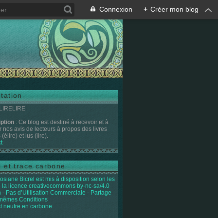
Connexion
+
Créer mon blog
tation
 LIRELIRE
iption
: Ce blog est destiné à recevoir et à
r nos avis de lecteurs à propos des livres
(élire) et lus (lire).
t
e et trace carbone
osiane Bicrel
est mis à disposition selon les
 la licence
creativecommons by-nc-sa/4.0
on - Pas d’Utilisation Commerciale - Partage
 mêmes Conditions
st neutre en carbone.