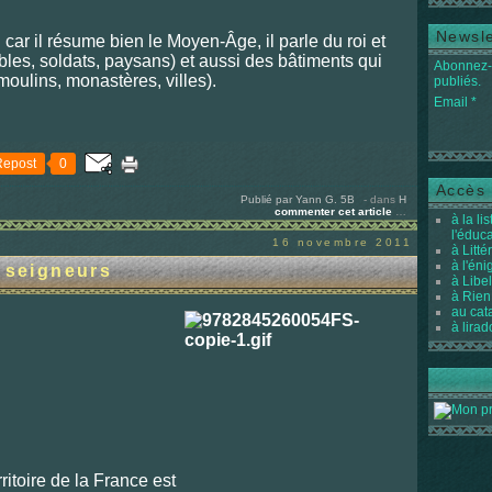
Newsle
n car il résume bien le Moyen-Âge, il parle du roi et
bles, soldats, paysans) et aussi des bâtiments qui
Abonnez-v
moulins, monastères, villes).
publiés.
Email
Repost
0
Accès 
Publié par Yann G. 5B
-
dans
H
commenter cet article
…
à la li
l'éduc
16 novembre 2011
à Litté
à l'én
s seigneurs
à Libel
à Rien
au cat
à lirad
DELOBBE
rritoire de la France est