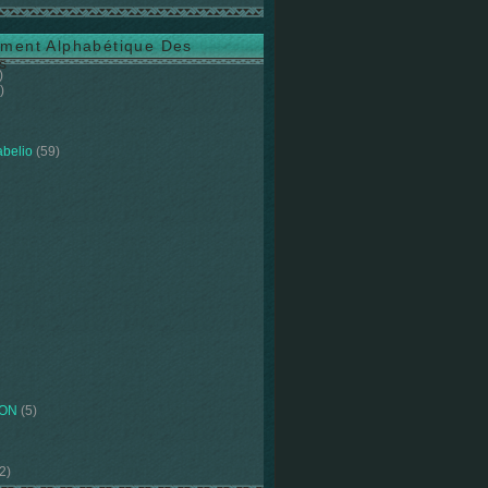
ment Alphabétique Des
s
)
)
abelio
(59)
ION
(5)
2)