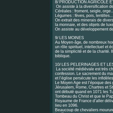
8/ PRODUCTION AGRICOLE E
On assiste à la diversification d
Céréales : froment, seigle, orge
Légumes : fèves, pois, lentilles
On extrait des minerais de diver
la monnaie, et des objets de lux
On assiste au développement de l’
9/ LES MOINES
Au Moyen-âge, de nombreux homm
un rôle spirituel, intellectuel et
de la simplicité et de la charité. 
biblique.
10/ LES PELERINAGES ET L
La société médiévale est très chr
confession. Le sacrement du maria
et l’église persécute les infidèle
Le Moyen Age est l’époque des gr
Jérusalem, Rome, Chartres et S
ont débuté quand en 1071 les Tu
Tombeau du Christ et que le Pa
Royaume de France d’aller délivr
lieu en 1096.
Beaucoup de chevaliers mourure