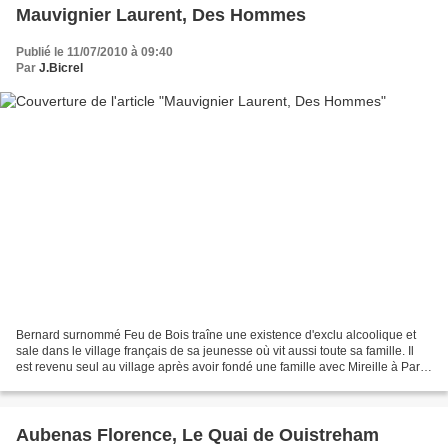
Mauvignier Laurent, Des Hommes
Publié le 11/07/2010 à 09:40
Par
J.Bicrel
Bernard surnommé Feu de Bois traîne une existence d'exclu alcoolique et
sale dans le village français de sa jeunesse où vit aussi toute sa famille. Il
est revenu seul au village après avoir fondé une famille avec Mireille à Paris,
à son retour d'Algérie....
Aubenas Florence, Le Quai de Ouistreham