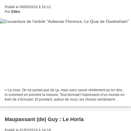
Publié le 09/05/2010 à 16:12
Par
Etlire
« La crise. On ne parlait que de ça, mais sans savoir réellement qu’en dire,
ni comment en prendre la mesure. Tout donnait l’impression d’un monde en
train de s’écrouler. Et pourtant, autour de nous, les choses semblaient
toujours à leur place. J’ai décidé...
Maupassant (de) Guy : Le Horla
Publié le 01/03/2010 à 14:18