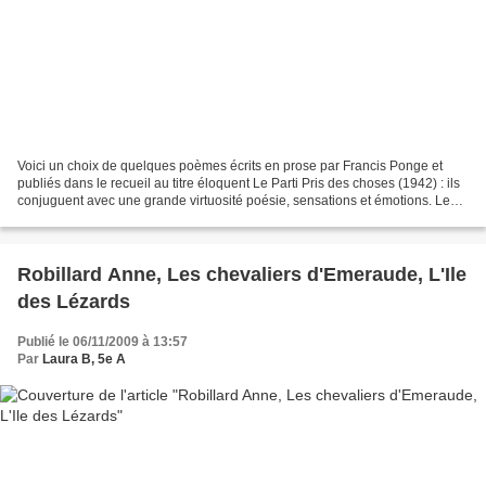
Voici un choix de quelques poèmes écrits en prose par Francis Ponge et
publiés dans le recueil au titre éloquent Le Parti Pris des choses (1942) : ils
conjuguent avec une grande virtuosité poésie, sensations et émotions. Le
Pain La surface du pain est...
Robillard Anne, Les chevaliers d'Emeraude, L'Ile
des Lézards
Publié le 06/11/2009 à 13:57
Par
Laura B, 5e A