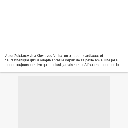
Victor Zolotarev vit à Kiev avec Micha, un pingouin cardiaque et
neurasthénique qu'il a adopté après le départ de sa petite amie, une jolie
blonde toujours pensive qui ne disait jamais rien. « A l'automne dernier, le
zoo a offert ses pensionnaires affamés...