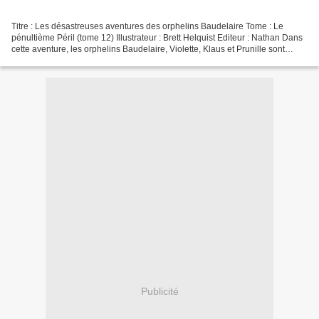
Titre : Les désastreuses aventures des orphelins Baudelaire Tome : Le
pénultième Péril (tome 12) Illustrateur : Brett Helquist Editeur : Nathan Dans
cette aventure, les orphelins Baudelaire, Violette, Klaus et Prunille sont
employés dans un hôtel comme...
Publicité