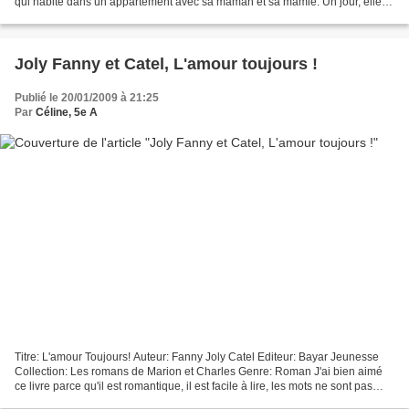
qui habite dans un appartement avec sa maman et sa mamie. Un jour, elle
va chez une copine mais c'est...
Joly Fanny et Catel, L'amour toujours !
Publié le 20/01/2009 à 21:25
Par
Céline, 5e A
Titre: L'amour Toujours! Auteur: Fanny Joly Catel Editeur: Bayar Jeunesse
Collection: Les romans de Marion et Charles Genre: Roman J'ai bien aimé
ce livre parce qu'il est romantique, il est facile à lire, les mots ne sont pas
durs à comprendre. Et il...