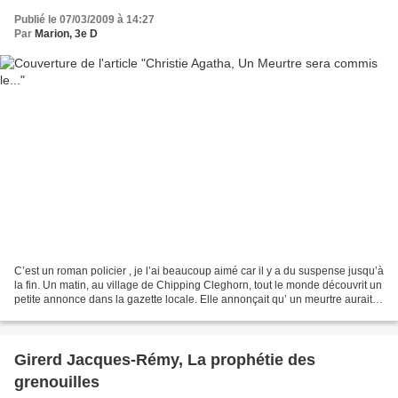
Publié le 07/03/2009 à 14:27
Par
Marion, 3e D
C’est un roman policier , je l’ai beaucoup aimé car il y a du suspense jusqu’à
la fin. Un matin, au village de Chipping Cleghorn, tout le monde découvrit un
petite annonce dans la gazette locale. Elle annonçait qu’ un meurtre aurait
lieu le vendredi 29...
Girerd Jacques-Rémy, La prophétie des
grenouilles