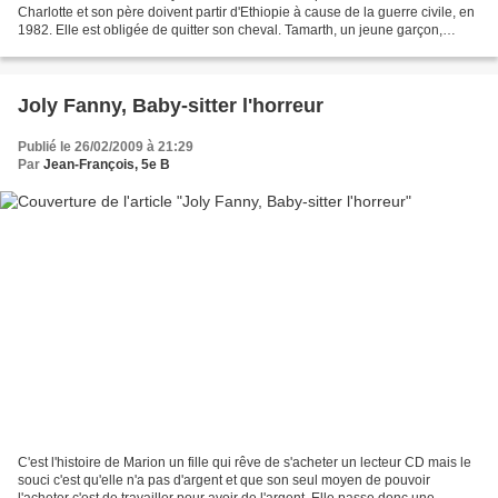
Charlotte et son père doivent partir d'Ethiopie à cause de la guerre civile, en
1982. Elle est obligée de quitter son cheval. Tamarth, un jeune garçon,
refuse d'être enrôlé dans...
Joly Fanny, Baby-sitter l'horreur
Publié le 26/02/2009 à 21:29
Par
Jean-François, 5e B
C'est l'histoire de Marion un fille qui rêve de s'acheter un lecteur CD mais le
souci c'est qu'elle n'a pas d'argent et que son seul moyen de pouvoir
l'acheter c'est de travailler pour avoir de l'argent. Elle passe donc une