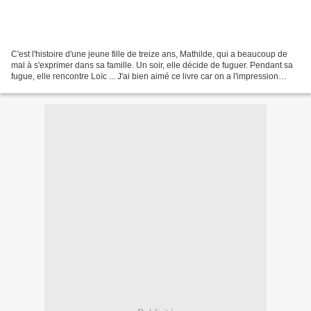
C'est l'histoire d'une jeune fille de treize ans, Mathilde, qui a beaucoup de
mal à s'exprimer dans sa famille. Un soir, elle décide de fuguer. Pendant sa
fugue, elle rencontre Loïc ... J'ai bien aimé ce livre car on a l'impression
d'être dans l'histoire,...