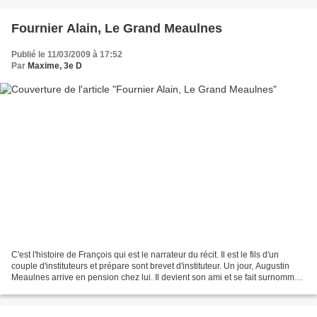
Fournier Alain, Le Grand Meaulnes
Publié le 11/03/2009 à 17:52
Par
Maxime, 3e D
C'est l'histoire de François qui est le narrateur du récit. Il est le fils d'un
couple d'instituteurs et prépare sont brevet d'instituteur. Un jour, Augustin
Meaulnes arrive en pension chez lui. Il devient son ami et se fait surnommer
"Le Grand Meaulnes"...