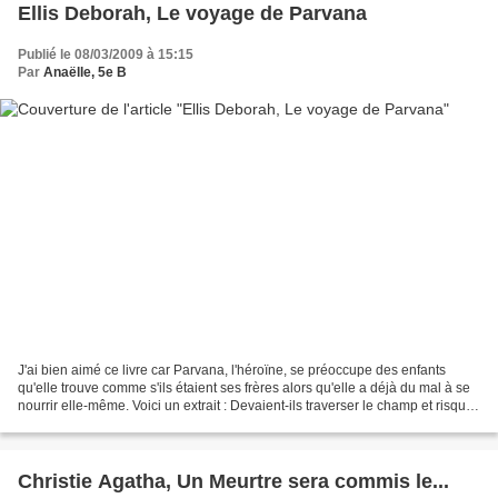
Ellis Deborah, Le voyage de Parvana
Publié le 08/03/2009 à 15:15
Par
Anaëlle, 5e B
J'ai bien aimé ce livre car Parvana, l'héroïne, se préoccupe des enfants
qu'elle trouve comme s'ils étaient ses frères alors qu'elle a déjà du mal à se
nourrir elle-même. Voici un extrait : Devaient-ils traverser le champ et risquer
de sauter sur une...
Christie Agatha, Un Meurtre sera commis le...