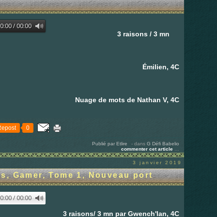
3 raisons / 3 mn
Émilien, 4C
Nuage de mots de Nathan V, 4C
Repost
0
Publié par Etlire
-
dans
G
Défi Babelio
commenter cet article
…
3 janvier 2019
s, Gamer, Tome 1, Nouveau port
3 raisons/ 3 mn par Gwench'lan, 4C