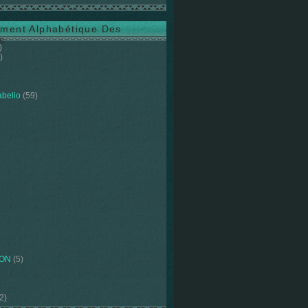
ment Alphabétique Des
s
)
)
abelio
(59)
ION
(5)
2)