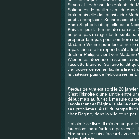
Simon et Leah sont les enfants de
Sofiane est le meilleur ami de Anne
tante mais elle doit aussi aider Ma
peut la remplacer. Sofiane accepte.
Anne-Sophie lui dit qu'elle est à N
Puis un jour la femme de ménage, S
ne peut pas manger toute seule parce
préparer le repas pour son frère ma
Madame Wiener pour lui donner le rep
repas. Sofiane lui répond qu’il a to
docteur Philippe vient voir Madame W
Wiener, est devenue très amie avec
l'assiette blanche. Sofiane lui dit qu'
J’ai trouvé ce roman facile à lire et 
la tristesse puis de l'éblouissement.
Perdus de vue
est sorti le 20 janvi
C’est l’histoire d'une amitié entre u
début mais au fur et à mesure du tem
l'adolescent et Régine la vieille da
ses problèmes. Au fil du temps ils ti
chez Régine, dans la ville et un peu
J'ai aimé ce livre. Il m’a émue par le
intensions sont faciles à percevoir :
être amis. Je suis d’accord avec cett
Extrait choisi :