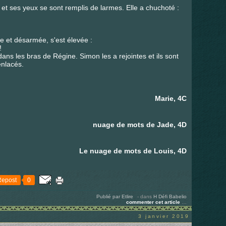
 et ses yeux se sont remplis de larmes. Elle a chuchoté :
sée et désarmée, s'est élevée :
!
 dans les bras de Régine. Simon les a rejointes et ils sont
nlacés.
Marie, 4C
nuage de mots de Jade, 4D
Le nuage de mots de Louis, 4D
Repost
0
Publié par Etlire
-
dans
H
Défi Babelio
commenter cet article
…
3 janvier 2019