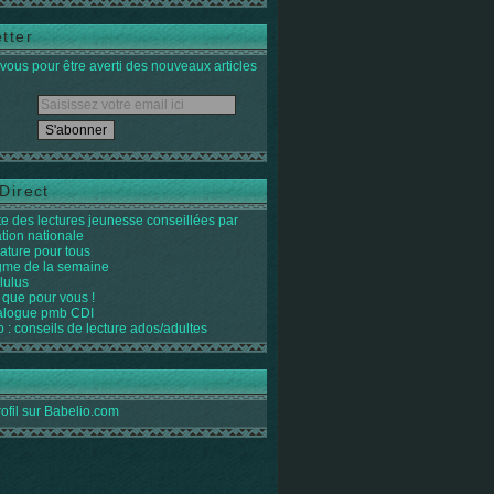
tter
ous pour être averti des nouveaux articles
Direct
ste des lectures jeunesse conseillées par
ation nationale
rature pour tous
igme de la semaine
lulus
 que pour vous !
alogue pmb CDI
o : conseils de lecture ados/adultes