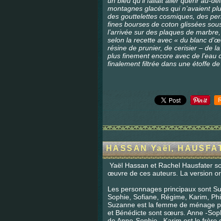
un bleu qu’il fallait aller quérir au-
montagnes glacées qui n’avaient plu
des gouttelettes cosmiques, des perl
fines bourses de coton glissées sou
l’arrivée sur des plaques de marbre
selon la recette avec « du blanc d’œ
résine de prunier, de cerisier – de 
plus finement encore avec de l’eau d
finalement filtrée dans une étoffe de s
HASSAN Yaël, HAUSFAT
Yaël Hassan et Rachel Hausfater son
œuvre de ces auteurs. La version orig
Les personnages principaux sont S
Sophie, Sofiane, Régime, Karim, Phi
Suzanne est la femme de ménage p
et Bénédicte sont sœurs. Anne -Soph
de Anne-Sophie. Karim est le frère 