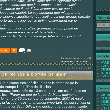
eant sur le café). Je n’allume pas de cigarette avant
st une contrainte que je m’impose, c’est un succès
e source de fierté (il faut avouer ceci dit que le
riques est rapide). Le soulagement que m’apporte la
 violence stupéfiante. La nicotine est une drogue parfaite,
Reche
orte aucune joie, qui se définit entièrement par le
que.
eux ou trois cigarettes, je prends un comprimé de
u minérale – en général de la Volvic.
 Florent-Claude Labrouste et je déteste mon prénom",
Repost
0
Articl
Publié par jbicrel
-
dans
H
commenter cet article
…
VAREIL
CALABI
4 janvier 2019
DESER
BEREST
 Un Monde à portée de main
EVANS 
 un diplôme très spécifique dans le domaine de la
 trompe-l'oeil, "l'art de l'illusion".
Pages
ricata,
constituée de 13 chapitres relate ses études en
les : "
Parler un peu de la rue du Métal maintenant.
Commen
 le numéro 30 bis ce jour de septembre 2007 et recule
INDEX 
INDEX 
ers la façade – c’est un moment important. Ce qui se tient là,
lecture
 quartier Saint-Gilles, rue quelconque, rue insignifiante,
LIENS