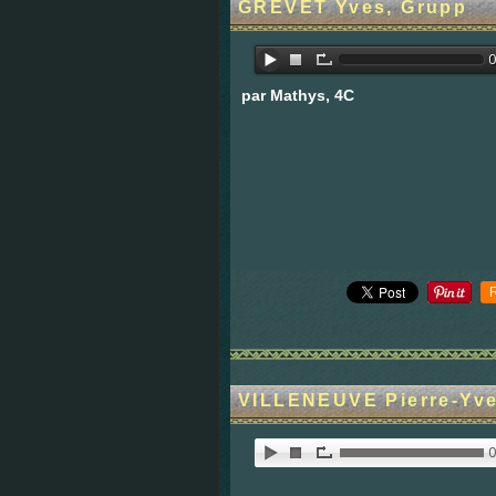
GREVET Yves, Grupp
par Mathys, 4C
VILLENEUVE Pierre-Yve