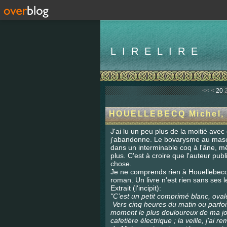
LIRELIRE
10
<<
<
20
HOUELLEBECQ Michel, 
J'ai lu un peu plus de la moitié avec
j'abandonne. Le bovarysme au mascu
dans un interminable coq à l'âne, m
plus. C'est à croire que l'auteur pub
chose.
Je ne comprends rien à Houellebecq
roman. Un livre n'est rien sans ses l
Extrait (l'incipit):
"C’est un petit comprimé blanc, oval
Vers cinq heures du matin ou parfois 
moment le plus douloureux de ma jo
cafetière électrique ; la veille, j’ai 