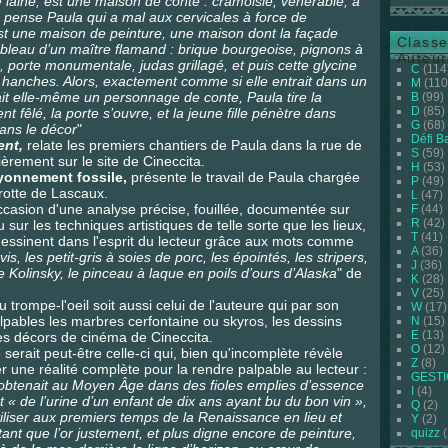
laine, est une maison de conte : cramoisie, vénérable, à
jà, pense Paula qui a mal aux cervicales à force de
’est une maison de peinture, une maison dont la façade
Classe
ableau d’un maître flamand : brique bourgeoise, pignons à
Auteur
, porte monumentale, judas grillagé, et puis cette glycine
C
(114
 de hanches. Alors, exactement comme si elle entrait dans un
M
(110
it elle-même un personnage de conte, Paula tire la
B
(99)
D
(85)
nt fêlé, la porte s’ouvre, et la jeune fille pénètre dans
G
(68)
 dans le décor
"
Défi B
ent,
relate les premiers chantiers de Paula dans la rue de
S
(59)
ièrement sur le site de Cineccita.
H
(53)
ayonnement fossile,
présente le travail de Paula chargée
P
(49)
grotte de Lascaux.
L
(47)
casion d'une analyse précise, fouillée, documentée sur
F
(44)
R
(42)
sur les techniques artistiques de telle sorte que les lieux,
T
(41)
 dessinent dans l'esprit du lecteur grâce aux mots comme
A
(36)
vis, les petit-gris à soies de porc, les épointés, les stripers,
J
(36)
e Kolinsky, le pinceau à laque en poils d’ours d’Alaska
" de
K
(28)
V
(25)
u trompe-l'oeil soit aussi celui de l'auteure qui par son
W
(17)
lpables les marbres cerfontaine ou skyros, les dessins
N
(15)
E
(13)
s décors de cinéma de Cineccita.
O
(12)
 serait peut-être celle-ci qui, bien qu'incomplète révèle
Z
(8)
er une réalité complète pour la rendre palpable au lecteur :
GEST
on obtenait au Moyen Âge dans des fioles emplies d’essence
I
(4)
 « de l’urine d’un enfant de dix ans ayant bu du bon vin »,
Q
(2)
utiliser aux premiers temps de la Renaissance en lieu et
Y
(2)
atant que l’or justement, et plus digne encore de peinture,
quizz
(