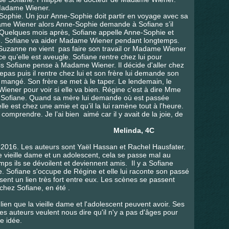
 Madame Wiener.
-Sophie. Un jour Anne-Sophie doit partir en voyage avec sa
dame Wiener alors Anne-Sophie demande à Sofiane s’il
 Quelques mois après, Sofiane appelle Anne-Sophie et
ice. Sofiane va aider Madame Wiener pendant longtemps.
uzanne ne vient pas faire son travail or Madame Wiener
 qu’elle est aveugle. Sofiane rentre chez lui pour
is Sofiane pense à Madame Wiener. Il décide d'aller chez
as puis il rentre chez lui et son frère lui demande son
ut mangé. Son frère se met à le taper. Le lendemain, le
iener pour voir si elle va bien. Régine c'est à dire Mme
 Sofiane. Quand sa mère lui demande où est passée
elle est chez une amie et qu’il la lui ramène tout à l'heure.
à comprendre. Je l’ai bien aimé car il y avait de la joie, de
Melinda, 4C
er 2016. Les auteurs sont Yaël Hassan et Rachel Hausfater.
ne vieille dame et un adolescent, cela se passe mal au
ps ils se dévoilent et deviennent amis. Il y a Sofiane
me. Sofiane s'occupe de Régine et elle lui raconte son passé
ssent un lien très fort entre eux. Les scènes se passent
 chez Sofiane, en été .
 lien que la vieille dame et l'adolescent peuvent avoir. Ses
 les auteurs veulent nous dire qu'il n'y a pas d'âges pour
e idée.