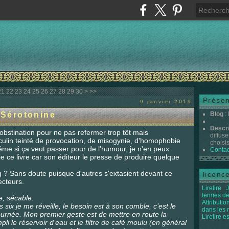
40
50
60
70
80
90
100
21
22
23
24
25
26
27
28
29
30
>
>>
Présen
9 janvier 2019
Sérotonine
Blog
:
Descr
 obstination pour ne pas refermer trop tôt mais
diffuse
lin teinté de provocation, de misogynie, d'homophobie
choisis 
ême si ça veut passer pour de l'humour, je n'en peux
Contac
lie ce livre car son éditeur le presse de produire quelque
 ? Sans doute puisque d'autres s'extasient devant ce
licenc
ecteurs.
Lirelire
J
termes de
e, sécable.
Attributi
six je me réveille, le besoin est à son comble, c’est le
dans les
urnée. Mon premier geste est de mettre en route la
Lirelire e
rempli le réservoir d’eau et le filtre de café moulu (en général