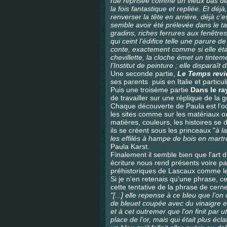
rue reprisée comme un vieux bas de 
la fois fantastique et repliée. Et dé
renverser la tête en arrière, déjà c
semble avoir été prélevée dans le t
gradins, riches ferrures aux fenêtres
qui ceint l’édifice telle une parure
conte, exactement comme si elle éta
chevillette, la cloche émet un tinteme
l’Institut de peinture ; elle disparaît
Une seconde partie,
Le Temps revi
ses parents puis en Italie et particul
Puis une troisème partie
Dans le r
de travailler sur une réplique de la 
Chaque découverte de Paula est l'oc
les sites comme sur les matériaux ou 
matières, couleurs, les histoires se
ils se créent sous les princeaux "
à la
les effilés à hampe de bois en martr
Paula
Karst.
Finalement il semble bien que l'art d
écriture nous rend présents voire pa
préhistoriques de Lascaux comme le
Si je n'en retenais qu'une phrase, ce
cette tentative de la phrase de cern
"[...] elle repense à ce bleu que l’
de bleuet coupée avec du vinaigre et
et à cet outremer que l’on finit par 
place de l’or, mais qui était plus écl