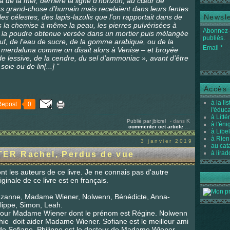
delà de la mer, derrière la ligne d’horizon, au cœur de
s grand-chose d’humain mais recelaient dans leurs fentes
es célestes, des lapis-lazulis que l’on rapportait dans de
Newsle
s la chemise à même la peau, les pierres pulvérisées à
Abonnez-v
, la poudre obtenue versée dans un mortier puis mélangée
publiés.
uf, de l’eau de sucre, de la gomme arabique, ou de la
Email
la merdaluna comme on disait alors à Venise – et broyée
e lessive, de la cendre, du sel d’ammoniac », avant d’être
oie ou de lin[...] "
Accès 
à la li
Repost
0
l'éduc
à Litté
Publié par jbicrel
-
dans
K
à l'én
commenter cet article
…
à Libel
à Rien
3 janvier 2019
au cat
à lirad
ER Rachel, Perdus de vue
t les auteurs de ce livre. Je ne connais pas d'autre
inale de ce livre est en français.
uzanne, Madame Wiener, Nolwenn, Bénédicte, Anna-
lippe, Simon, Leah.
our Madame Wiener dont le prénom est Régine. Nolwenn
ie doit aider Madame Wiener. Sofiane est le meilleur ami
de Sofiane. Philippe est le docteur de Madame Wiener.