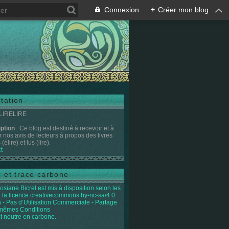
Connexion
+
Créer mon blog
tation
 LIRELIRE
iption
: Ce blog est destiné à recevoir et à
r nos avis de lecteurs à propos des livres
(élire) et lus (lire).
t
e et trace carbone
osiane Bicrel
est mis à disposition selon les
 la licence
creativecommons by-nc-sa/4.0
on - Pas d’Utilisation Commerciale - Partage
 mêmes Conditions
st neutre en carbone.