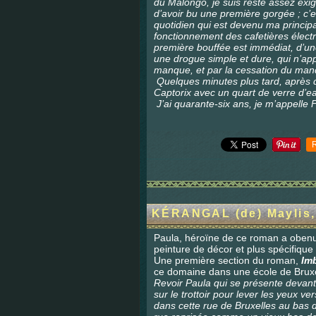
du Malongo, je suis resté assez exig
d’avoir bu une première gorgée ; c’e
quotidien qui est devenu ma principal
fonctionnement des cafetières élect
première bouffée est immédiat, d’une
une drogue simple et dure, qui n’app
manque, et par la cessation du man
Quelques minutes plus tard, après d
Captorix avec un quart de verre d’ea
J’ai quarante-six ans, je m’appelle
KÉRANGAL (de) Maylis,
Paula, héroïne de ce roman a obenu
peinture de décor et plus spécifique du
Une première section du roman,
Imb
ce domaine dans une école de Bruxel
Revoir Paula qui se présente devant
sur le trottoir pour lever les yeux v
dans cette rue de Bruxelles au bas du