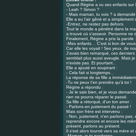
Quand Régine a vu ses enfants sur le
- Leah ? Simon ?
- Mais maman, tu vois ? a demandé so
Elle a eu l'air gêné et a simplement d
-Entrez, ne restez pas dehors.
Tout le monde a pénétré dans la mai
a trouvé où s'asseoir. Personne ne d
Finalement, Régine a pris la parole :
-Mes enfants… C'est si bon de vous 
Car elle les voyait ! Ses yeux, de no
J'avais bien remarqué, ces derniers 
semblait plus aussi aveugle. Mais je 
n'existe pas. Et pourtant...
Elle a ajouté en soupirant :
- Cela fait si longtemps...
La réponse de sa fille a immédiatem
-Tu ne peux t'en prendre qu'à toi !
Régine a répondu :
- Je le sais bien, et je vous demand
rien ne pourra réparer le passé.
Sa fille a rétorqué, d'un ton amer :
- Parlons-en justement du passé !
Mais son frère est intervenu :
- Non, justement, n'en parlons pas,
reprendre encore et encore les mê
présent, parlons au présent.
Il s'est alors tourné vers sa mère et
-Maman, je te pardonne.