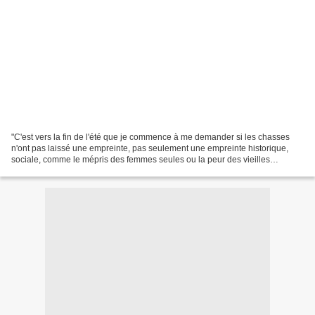
"C'est vers la fin de l'été que je commence à me demander si les chasses
n'ont pas laissé une empreinte, pas seulement une empreinte historique,
sociale, comme le mépris des femmes seules ou la peur des vieilles
femmes, mais quelque chose d'autre, une...