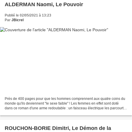
ALDERMAN Naomi, Le Pouvoir
Publié le 02/05/2021 à 13:23
Par
JBicrel
Près de 400 pages pour que les hommes comprennent aux quatre coins du
monde qu'ils deviennent "le sexe faible" ! Les femmes en effet sont doté
dans ce roman d'une arme redoutable : un faisceau électrique les parcourt si
bien qu'elles peuvent tuer un adversaire...
ROUCHON-BORIE Dimitri, Le Démon de la