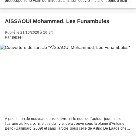
préoccupe Irène Frain qui introduit ainsi son oeuvre : " J’ai entrepris d’écrire
ce livre quatorze mois après...
AÏSSAOUI Mohammed, Les Funambules
Publié le 21/10/2020 à 10:34
Par
jbicrel
A priori, rien de nouveau dans ce livre, ni le nom de l'auteur, journaliste
littéraire au Figaro, ni le titre du livre, déjà trouvé sous la plume d'Antoine
Bello (Gallimard, 2009) et sans l'article, sous celle de Astrid De Laage chez
Mon petit éditeur...