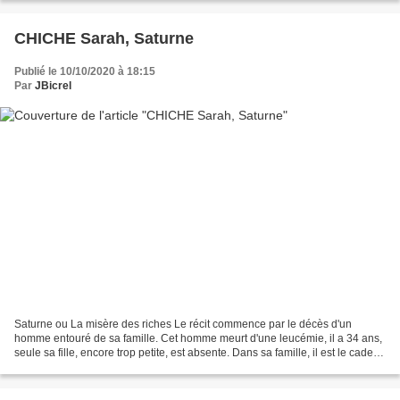
CHICHE Sarah, Saturne
Publié le 10/10/2020 à 18:15
Par
JBicrel
Saturne ou La misère des riches Le récit commence par le décès d'un
homme entouré de sa famille. Cet homme meurt d'une leucémie, il a 34 ans,
seule sa fille, encore trop petite, est absente. Dans sa famille, il est le cadet
et devient le canard noir :...