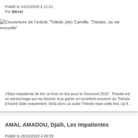
Publié le 14/11/2020 à 12:21
Par
jbicrel
J'étais impatiente de lire ce livre en lice pour le Goncourt 2020 : Thésée est
un personnage qui me fascine et je garde un excellent souvenir du Thésée
d'André Gide notamment. Voilà donc un autre Thésée mais cette fois, j'ai fini
par me perdre dans son...
AMAL AMADOU, Djaïli, Les Impatientes
Publié le 26/10/2020 à 09:59