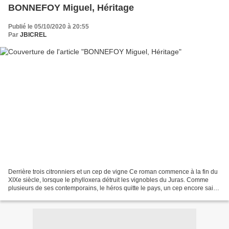
BONNEFOY Miguel, Héritage
Publié le 05/10/2020 à 20:55
Par
JBICREL
Derrière trois citronniers et un cep de vigne Ce roman commence à la fin du
XIXe siècle, lorsque le phylloxera détruit les vignobles du Juras. Comme
plusieurs de ses contemporains, le héros quitte le pays, un cep encore sain
en poche, et prend un navire...