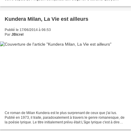
acheté Les Pingouins...
Kundera Milan, La Vie est ailleurs
Publié le 17/06/2014 à 06:53
Par
JBicrel
Ce roman de Milan Kundera est le plus surprenant de ceux que j'ai lus.
Publié en 1973, il traite, paradoxalement à travers le genre romanesque, de
la poésie lyrique. Le titre initialement prévu était L'âge lyrique c'est à dire
pour l'auteur, la jeunesse....