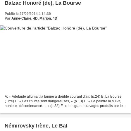
Balzac Honoré (de), La Bourse
Publié le 27/09/2014 à 14:39
Par
Anne-Claire, 4D, Marion, 4D
A: « Adélaïde allumait la lampe à double courant d'air. (p.24) B: La Bourse
(Titre) C: « Les chutes sont dangereuses, » (p.13) D: « Le peintre la suivit,
honteux, décontenancé … « (p.38) E: « Les grands ravages produits par les
désenchantements, par les...
Némirovsky Irène, Le Bal