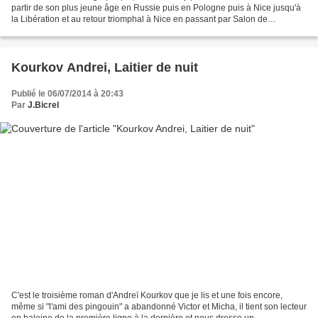
partir de son plus jeune âge en Russie puis en Pologne puis à Nice jusqu'à
la Libération et au retour triomphal à Nice en passant par Salon de
Provence, Avord puis Londres, puis l'Afrique...
Kourkov Andrei, Laitier de nuit
Publié le 06/07/2014 à 20:43
Par
J.Bicrel
C'est le troisième roman d'Andreï Kourkov que je lis et une fois encore,
même si "l'ami des pingouin" a abandonné Victor et Micha, il tient son lecteur
en haleine de la première ligne à la dernière et nous dresse un