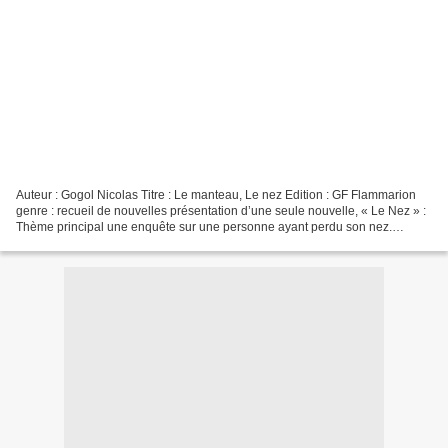
Auteur : Gogol Nicolas Titre : Le manteau, Le nez Edition : GF Flammarion
genre : recueil de nouvelles présentation d’une seule nouvelle, « Le Nez » :
Thème principal une enquête sur une personne ayant perdu son nez.
Résumé : C 'est l'histoire d'un homme...