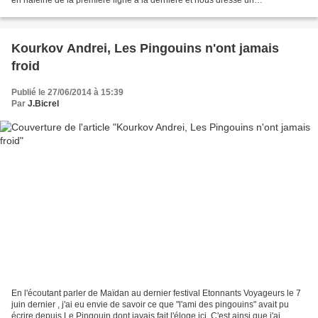
extraordinaire tableau de Kiev et de...
Kourkov Andrei, Les Pingouins n'ont jamais
froid
Publié le 27/06/2014 à 15:39
Par
J.Bicrel
En l'écoutant parler de Maïdan au dernier festival Etonnants Voyageurs le 7
juin dernier , j'ai eu envie de savoir ce que "l'ami des pingouins" avait pu
écrire depuis Le Pingouin dont javais fait l'éloge ici. C'est ainsi que j'ai