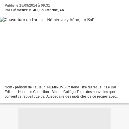
Publié le 25/09/2014 à 09:31
Par
Clémence B, 4D, Lou-Marine, 4A
Nom - prénom de l’auteur : NEMIROVSKY Irène Titre du recueil : Le Bal
Édition : Hachette Collection : Biblio - Collège Titres des nouvelles que
contient ce recueil : Le bal Abécédaire des mots clés de ce recueil avec
citations et n° de page : A. Antoinette...