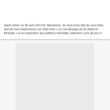
Saint-Julien, le 30 avril 2014 M. Stevenson, Je vous écris afin de vous faire
part de mes impressions sur votre livre « Le cas étrange du Dr.Jekyll et
Mr.Hyde » lu en traduction aux éditions Hachette collection Livre de poc he
(1996) car quelques zones...