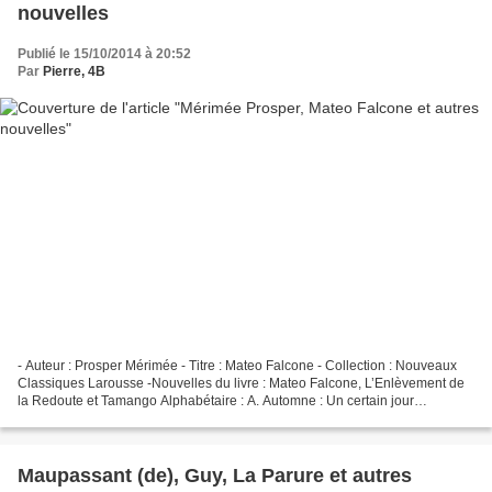
nouvelles
Publié le 15/10/2014 à 20:52
Par
Pierre, 4B
- Auteur : Prosper Mérimée - Titre : Mateo Falcone - Collection : Nouveaux
Classiques Larousse -Nouvelles du livre : Mateo Falcone, L’Enlèvement de
la Redoute et Tamango Alphabétaire : A. Automne : Un certain jour
d’automne. (page 21) M.F. B. Berger :...
Maupassant (de), Guy, La Parure et autres