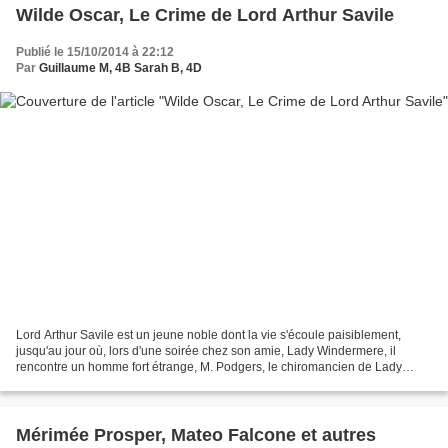
Wilde Oscar, Le Crime de Lord Arthur Savile
Publié le 15/10/2014 à 22:12
Par
Guillaume M, 4B Sarah B, 4D
Lord Arthur Savile est un jeune noble dont la vie s'écoule paisiblement,
jusqu'au jour où, lors d'une soirée chez son amie, Lady Windermere, il
rencontre un homme fort étrange, M. Podgers, le chiromancien de Lady
Windermere. Celui-ci lui prédit, en lisant...
Mérimée Prosper, Mateo Falcone et autres