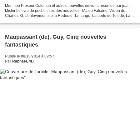
Mérimée Prosper Colomba et autres nouvelles édition présentée par jean
Misler Le livre de poche titres des nouvelles : Matéo Falcone, Vision de
Charles XI, L'enlèvement de la Redoute, Tamango, La perle de Tolède, La
partie de Trictrac, Le vase étrusque,...
Maupassant (de), Guy, Cinq nouvelles
fantastiques
Publié le 08/10/2014 à 09:57
Par
Raphaël, 4D