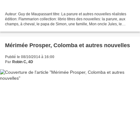
Auteur: Guy de Maupassant titre: La parure et autres nouvelles réalistes
édition: Flammarion collection: librio titres des nouvelles: la parure, aux
champs, à cheval, le papa de Simon, une famille, Mon oncle Jules, le
donneur d'eau bénite, Adieu, la rempailleuse....
Mérimée Prosper, Colomba et autres nouvelles
Publié le 08/10/2014 à 16:00
Par
Robin C, 4D