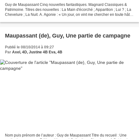
Guy de Maupassant Cinq nouvelles fantastiques. Magnard Classiques &
Patrimoine. Titres des nouvelles : La Main d'écorché ; Apparition ; Lui ? ; La
Chevelure ; La Nuit. A. Agonie : « Un jour, on vint me chercher en toute hâte
en me disant qu'il allait...
Maupassant (de), Guy, Une partie de campagne
Publié le 08/10/2014 à 09:27
Par
Axel, 4D, Justine 4B Eva, 4B
Nom puis prénom de l’auteur : Guy de Maupassant Titre du recueil : Une