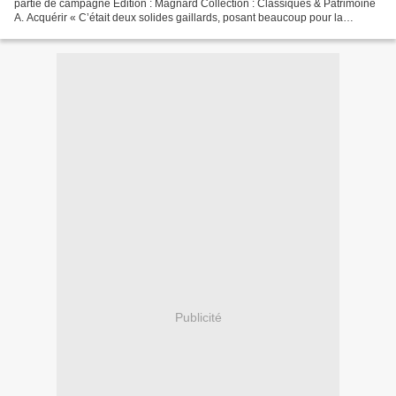
partie de campagne Edition : Magnard Collection : Classiques & Patrimoine
A. Acquérir « C’était deux solides gaillards, posant beaucoup pour la
vigueur, mais qui montraient tous leurs...
Publicité