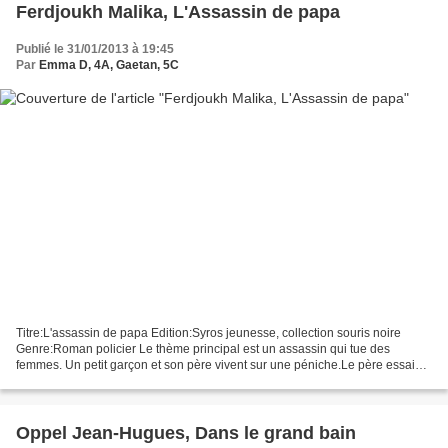
Ferdjoukh Malika, L'Assassin de papa
Publié le 31/01/2013 à 19:45
Par
Emma D, 4A, Gaetan, 5C
Titre:L'assassin de papa Edition:Syros jeunesse, collection souris noire
Genre:Roman policier Le thème principal est un assassin qui tue des
femmes. Un petit garçon et son père vivent sur une péniche.Le père essaie
de gagner de l'argent dans le metro,...
Oppel Jean-Hugues, Dans le grand bain