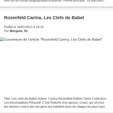
livre est un roman biographique et policier Thème principal : Le parcours
difficile de Fabien, un garçon...
Rozenfeld Carina, Les Clefs de Babel
Publié le 16/01/2013 à 19:31
Par
Morgane, 5C
Titre: Les clefs de Babel Auteur: Carina Rozenfeld Edition Syros Collection:
Les Incorruptibles Résumé: C'est l'histoire d'un garçon, Liram, qui vit chez
les Aériens c'est à dire les gens qui habitent dans les étages les plus hauts
de la tour de Babel....