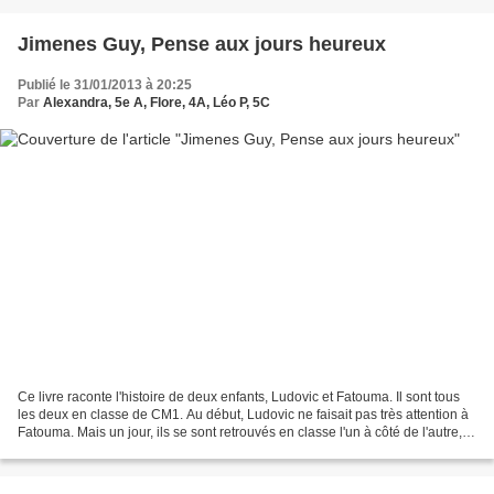
Jimenes Guy, Pense aux jours heureux
Publié le 31/01/2013 à 20:25
Par
Alexandra, 5e A, Flore, 4A, Léo P, 5C
Ce livre raconte l'histoire de deux enfants, Ludovic et Fatouma. Il sont tous
les deux en classe de CM1. Au début, Ludovic ne faisait pas très attention à
Fatouma. Mais un jour, ils se sont retrouvés en classe l'un à côté de l'autre,
ils ont commencé...