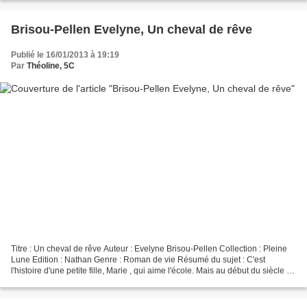
Brisou-Pellen Evelyne, Un cheval de rêve
Publié le 16/01/2013 à 19:19
Par
Théoline, 5C
Titre : Un cheval de rêve Auteur : Evelyne Brisou-Pellen Collection : Pleine
Lune Edition : Nathan Genre : Roman de vie Résumé du sujet : C'est
l'histoire d'une petite fille, Marie , qui aime l'école. Mais au début du siècle il
n'y a pas beaucoup de filles...