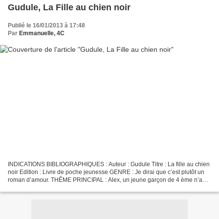
Gudule, La Fille au chien noir
Publié le 16/01/2013 à 17:48
Par
Emmanuelle, 4C
INDICATIONS BIBLIOGRAPHIQUES : Auteur : Gudule Titre : La fille au chien
noir Edition : Livre de poche jeunesse GENRE : Je dirai que c’est plutôt un
roman d’amour. THÊME PRINCIPAL : Alex, un jeune garçon de 4 ème n’a
aucun ami. Il trouve chaque soir du...